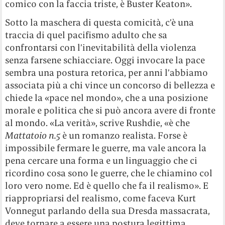
comico con la faccia triste, è Buster Keaton».
Sotto la maschera di questa comicità, c’è una
traccia di quel pacifismo adulto che sa
confrontarsi con l’inevitabilità della violenza
senza farsene schiacciare. Oggi invocare la pace
sembra una postura retorica, per anni l’abbiamo
associata più a chi vince un concorso di bellezza e
chiede la «pace nel mondo», che a una posizione
morale e politica che si può ancora avere di fronte
al mondo. «La verità», scrive Rushdie, «è che
Mattatoio n.5
è un romanzo realista. Forse è
impossibile fermare le guerre, ma vale ancora la
pena cercare una forma e un linguaggio che ci
ricordino cosa sono le guerre, che le chiamino col
loro vero nome. Ed è quello che fa il realismo». E
riappropriarsi del realismo, come faceva Kurt
Vonnegut parlando della sua Dresda massacrata,
deve tornare a essere una postura legittima.