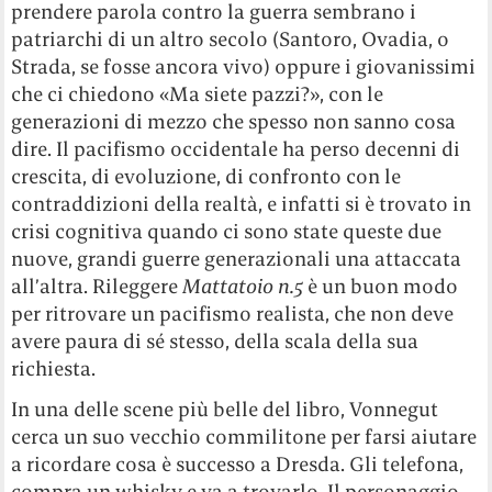
prendere parola contro la guerra sembrano i
patriarchi di un altro secolo (Santoro, Ovadia, o
Strada, se fosse ancora vivo) oppure i giovanissimi
che ci chiedono «Ma siete pazzi?», con le
generazioni di mezzo che spesso non sanno cosa
dire. Il pacifismo occidentale ha perso decenni di
crescita, di evoluzione, di confronto con le
contraddizioni della realtà, e infatti si è trovato in
crisi cognitiva quando ci sono state queste due
nuove, grandi guerre generazionali una attaccata
all’altra. Rileggere
Mattatoio n.5
è un buon modo
per ritrovare un pacifismo realista, che non deve
avere paura di sé stesso, della scala della sua
richiesta.
In una delle scene più belle del libro, Vonnegut
cerca un suo vecchio commilitone per farsi aiutare
a ricordare cosa è successo a Dresda. Gli telefona,
compra un whisky e va a trovarlo. Il personaggio