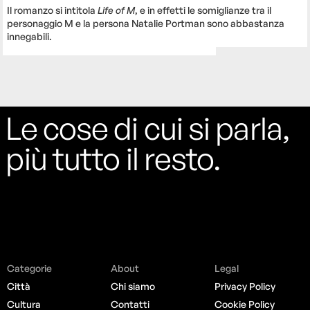
Il romanzo si intitola
Life of M
, e in effetti le somiglianze tra il
personaggio M e la persona Natalie Portman sono abbastanza
innegabili.
Le cose di cui si parla,
più tutto il resto.
Categorie
About
Legal
Città
Chi siamo
Privacy Policy
Cultura
Contatti
Cookie Policy