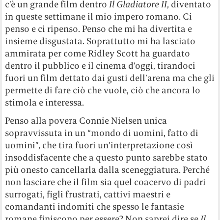
c’è un grande film dentro
Il Gladiatore II
, diventato
in queste settimane il mio impero romano. Ci
penso e ci ripenso. Penso che mi ha divertita e
insieme disgustata. Soprattutto mi ha lasciato
ammirata per come Ridley Scott ha guardato
dentro il pubblico e il cinema d’oggi, tirandoci
fuori un film dettato dai gusti dell’arena ma che gli
permette di fare ciò che vuole, ciò che ancora lo
stimola e interessa.
Penso alla povera Connie Nielsen unica
sopravvissuta in un “mondo di uomini, fatto di
uomini”, che tira fuori un’interpretazione così
insoddisfacente che a questo punto sarebbe stato
più onesto cancellarla dalla sceneggiatura. Perché
non lasciare che il film sia quel coacervo di padri
surrogati, figli frustrati, cattivi maestri e
comandanti indomiti che spesso le fantasie
romane finiscono per essere? Non saprei dire se
Il