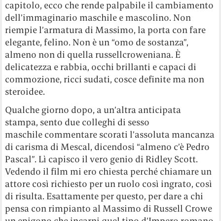
capitolo, ecco che rende palpabile il cambiamento
dell’immaginario maschile e mascolino. Non
riempie l’armatura di Massimo, la porta con fare
elegante, felino. Non è un “omo de sostanza”,
almeno non di quella russellcroweniana. È
delicatezza e rabbia, occhi brillanti e capaci di
commozione, ricci sudati, cosce definite ma non
steroidee.
Qualche giorno dopo, a un’altra anticipata
stampa, sento due colleghi di sesso
maschile commentare scorati l’assoluta mancanza
di carisma di Mescal, dicendosi “almeno c’è Pedro
Pascal”. Lì capisco il vero genio di Ridley Scott.
Vedendo il film mi ero chiesta perché chiamare un
attore così richiesto per un ruolo così ingrato, così
di risulta. Esattamente per questo, per dare a chi
pensa con rimpianto al Massimo di Russell Crowe
un epigono che incarni quel tipo d’Impero romano,