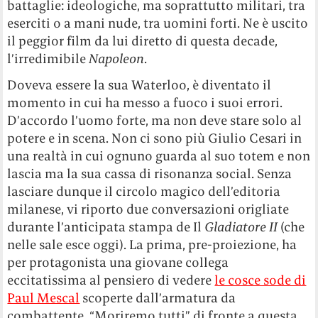
battaglie: ideologiche, ma soprattutto militari, tra
eserciti o a mani nude, tra uomini forti. Ne è uscito
il peggior film da lui diretto di questa decade,
l’irredimibile
Napoleon
.
Doveva essere la sua Waterloo, è diventato il
momento in cui ha messo a fuoco i suoi errori.
D’accordo l’uomo forte, ma non deve stare solo al
potere e in scena. Non ci sono più Giulio Cesari in
una realtà in cui ognuno guarda al suo totem e non
lascia ma la sua cassa di risonanza social. Senza
lasciare dunque il circolo magico dell’editoria
milanese, vi riporto due conversazioni origliate
durante l’anticipata stampa de Il
Gladiatore II
(che
nelle sale esce oggi). La prima, pre-proiezione, ha
per protagonista una giovane collega
eccitatissima al pensiero di vedere
le cosce sode di
Paul Mescal
scoperte dall’armatura da
combattente. “Moriremo tutti” di fronte a questa