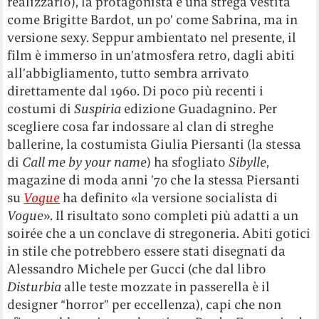
realizzarlo), la protagonista è una strega vestita
come Brigitte Bardot, un po’ come Sabrina, ma in
versione sexy. Seppur ambientato nel presente, il
film è immerso in un’atmosfera retro, dagli abiti
all’abbigliamento, tutto sembra arrivato
direttamente dal 1960. Di poco più recenti i
costumi di
Suspiria
edizione Guadagnino. Per
scegliere cosa far indossare al clan di streghe
ballerine, la costumista Giulia Piersanti (la stessa
di
Call me by your name
) ha sfogliato
Sibylle
,
magazine di moda anni ’70 che la stessa Piersanti
su
Vogue
ha definito «la versione socialista di
Vogue
». Il risultato sono completi più adatti a un
soirée che a un conclave di stregoneria. Abiti gotici
in stile che potrebbero essere stati disegnati da
Alessandro Michele per Gucci (che dal libro
Disturbia
alle teste mozzate in passerella è il
designer “horror” per eccellenza), capi che non