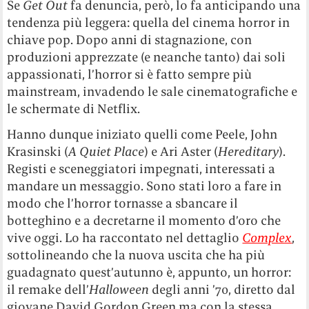
Se
Get Out
fa denuncia, però, lo fa anticipando una
tendenza più leggera: quella del cinema horror in
chiave pop. Dopo anni di stagnazione, con
produzioni apprezzate (e neanche tanto) dai soli
appassionati, l’horror si è fatto sempre più
mainstream, invadendo le sale cinematografiche e
le schermate di Netflix.
Hanno dunque iniziato quelli come Peele, John
Krasinski (
A Quiet Place
) e Ari Aster (
Hereditary
).
Registi e sceneggiatori impegnati, interessati a
mandare un messaggio. Sono stati loro a fare in
modo che l’horror tornasse a sbancare il
botteghino e a decretarne il momento d’oro che
vive oggi. Lo ha raccontato nel dettaglio
Complex
,
sottolineando che la nuova uscita che ha più
guadagnato quest’autunno è, appunto, un horror:
il remake dell’
Halloween
degli anni ’70, diretto dal
giovane David Gordon Green ma con la stessa