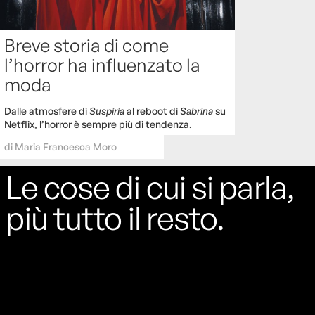
Breve storia di come
l’horror ha influenzato la
moda
Dalle atmosfere di
Suspiria
al reboot di
Sabrina
su
Netflix, l’horror è sempre più di tendenza.
di
Maria Francesca Moro
Le cose di cui si parla,
più tutto il resto.