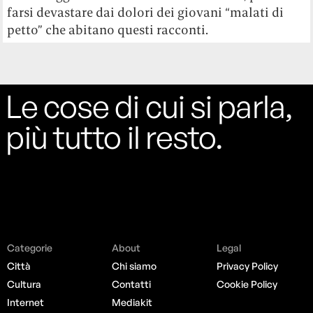
farsi devastare dai dolori dei giovani “malati di
petto” che abitano questi racconti.
Le cose di cui si parla,
più tutto il resto.
Categorie
About
Legal
Città
Chi siamo
Privacy Policy
Cultura
Contatti
Cookie Policy
Internet
Mediakit