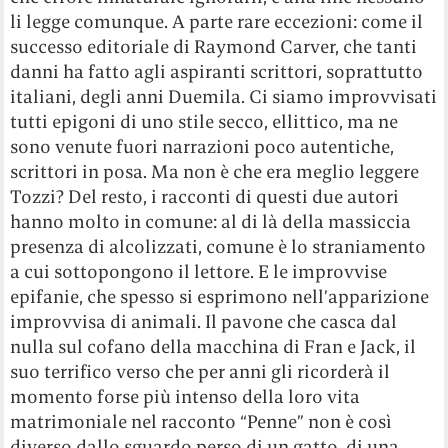
li legge comunque. A parte rare eccezioni: come il
successo editoriale di Raymond Carver, che tanti
danni ha fatto agli aspiranti scrittori, soprattutto
italiani, degli anni Duemila. Ci siamo improvvisati
tutti epigoni di uno stile secco, ellittico, ma ne
sono venute fuori narrazioni poco autentiche,
scrittori in posa. Ma non è che era meglio leggere
Tozzi? Del resto, i racconti di questi due autori
hanno molto in comune: al di là della massiccia
presenza di alcolizzati, comune è lo straniamento
a cui sottopongono il lettore. E le improvvise
epifanie, che spesso si esprimono nell’apparizione
improvvisa di animali. Il pavone che casca dal
nulla sul cofano della macchina di Fran e Jack, il
suo terrifico verso che per anni gli ricorderà il
momento forse più intenso della loro vita
matrimoniale nel racconto “Penne” non è così
diverso dallo sguardo perso di un gatto, di una