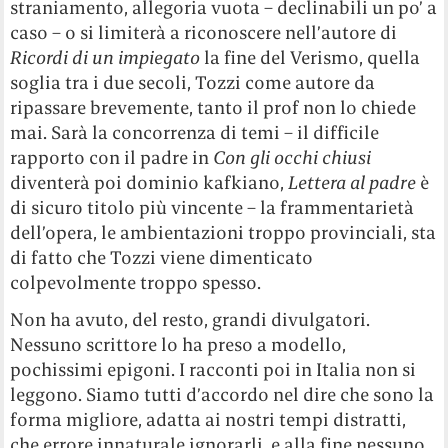
straniamento, allegoria vuota – declinabili un po’ a
caso – o si limiterà a riconoscere nell’autore di
Ricordi
di un impiegato
la fine del Verismo, quella
soglia tra i due secoli, Tozzi come autore da
ripassare brevemente, tanto il prof non lo chiede
mai. Sarà la concorrenza di temi – il difficile
rapporto con il padre in
Con gli occhi
chiusi
diventerà poi dominio kafkiano,
Lettera al padre
è
di sicuro titolo più vincente – la frammentarietà
dell’opera, le ambientazioni troppo provinciali, sta
di fatto che Tozzi viene dimenticato
colpevolmente troppo spesso.
Non ha avuto, del resto, grandi divulgatori.
Nessuno scrittore lo ha preso a modello,
pochissimi epigoni. I racconti poi in Italia non si
leggono. Siamo tutti d’accordo nel dire che sono la
forma migliore, adatta ai nostri tempi distratti,
che errore innaturale ignorarli, e alla fine nessuno