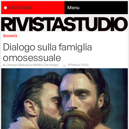
9 AGO 2026
Menu
Società
Dialogo sulla famiglia
omosessuale
di
Jacopo Bedussi e Mattia Carzaniga
19 Marzo 2023