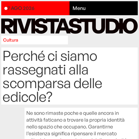
7 AGO 2026
Menu
Cultura
Perché ci siamo
rassegnati alla
scomparsa delle
edicole?
Ne sono rimaste poche e quelle ancora in
attività faticano a trovare la propria identità
nello spazio che occupano. Garantirne
l’esistenza significa ripensare il mercato