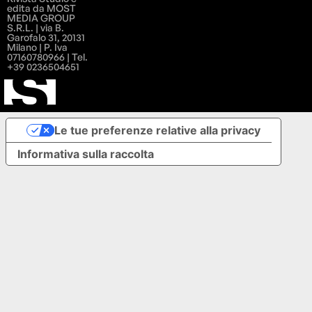
edita da MOST
MEDIA GROUP
S.R.L. | via B.
Garofalo 31, 20131
Milano | P. Iva
07160780966 | Tel.
+39 0236504651
Le tue preferenze relative alla privacy
Informativa sulla raccolta