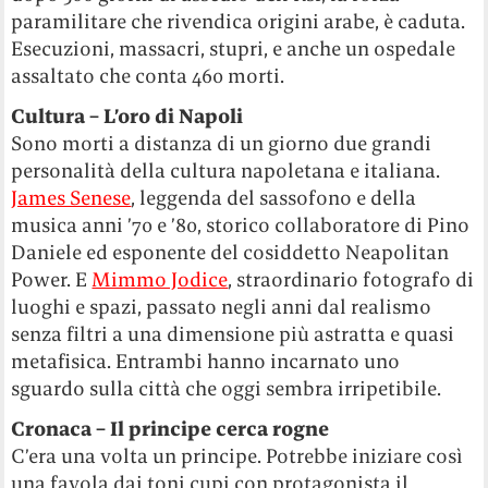
paramilitare che rivendica origini arabe, è caduta.
Esecuzioni, massacri, stupri, e anche un ospedale
assaltato che conta 460 morti.
Cultura – L’oro di Napoli
Sono morti a distanza di un giorno due grandi
personalità della cultura napoletana e italiana.
James Senese
, leggenda del sassofono e della
musica anni ’70 e ’80, storico collaboratore di Pino
Daniele ed esponente del cosiddetto Neapolitan
Power. E
Mimmo Jodice
, straordinario fotografo di
luoghi e spazi, passato negli anni dal realismo
senza filtri a una dimensione più astratta e quasi
metafisica. Entrambi hanno incarnato uno
sguardo sulla città che oggi sembra irripetibile.
Cronaca – Il principe cerca rogne
C’era una volta un principe. Potrebbe iniziare così
una favola dai toni cupi con protagonista il