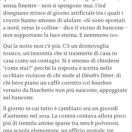
senza finestre – non si spengono mai. I led
disegnano strisce di giorno artificiale tra i quali i
coyote hanno smesso di ululare. «Si sono spostati
a nord, verso le colline – dice il vicino di bancone –
non sopportano la luce eterna. E nemmeno io».
Qui la notte non c’è più. C’è un dormiveglia
tossico, un’insonnia che si trasmette di casa in
casa come un contagio. Si è smesso di chiedersi
“come stai?” perché la risposta è scritta nelle
occhiaie violacee di chi siede al
Dinah’s Diner
, di
chi beve piano un caffè corretto col
bourbon
versato da fiaschette non più nascoste, appoggiate
sul bancone.
Il giorno in cui tutto è cambiato era un giovedì
d’autunno nel 2019. La contea contava allora poco
più di tremila anime sparse tra
ranch
polverosi,
una scuola elementare, un ufficio postale, tre