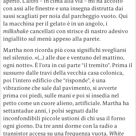
aperto. L’altro – in cima alla via – mi ha accolto
con assi alle finestre e una insegna distrutta dai
sassi scagliati per noia dal parcheggio vuoto. Qui
la macchina per il gelato è in un angolo, i
milkshake
cancellati con strisce di nastro adesivo
ingiallito sul menù appeso alla parete.
Martha non ricorda più cosa significhi svegliarsi
nel silenzio. «(…) alle due e ventuno del mattino,
ogni notte». È l’ora in cui parte “il tremito”. Prima il
sussurro dalle travi della vecchia casa colonica,
poi l’intero edificio che “risponde”, è una
vibrazione che sale dal pavimento, si avverte
prima coi piedi, sulle mani e poi si insedia nel
petto come un cuore alieno, artificiale. Martha ha
settantadue anni, i polsi segnati dalle
inconfondibili piccole ustioni di chi usa il forno
ogni giorno. Da tre anni dorme con la radio a
transistor accesa su una frequenza vuota.
White