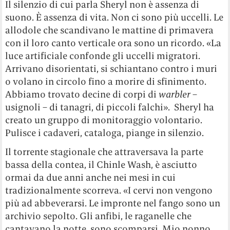
Il silenzio di cui parla Sheryl non è assenza di
suono. È assenza di vita. Non ci sono più uccelli. Le
allodole che scandivano le mattine di primavera
con il loro canto verticale ora sono un ricordo. «La
luce artificiale confonde gli uccelli migratori.
Arrivano disorientati, si schiantano contro i muri
o volano in circolo fino a morire di sfinimento.
Abbiamo trovato decine di corpi di
warbler
–
usignoli – di tanagri, di piccoli falchi». Sheryl ha
creato un gruppo di monitoraggio volontario.
Pulisce i cadaveri, cataloga, piange in silenzio.
Il torrente stagionale che attraversava la parte
bassa della contea, il Chinle Wash, è asciutto
ormai da due anni anche nei mesi in cui
tradizionalmente scorreva. «I cervi non vengono
più ad abbeverarsi. Le impronte nel fango sono un
archivio sepolto. Gli anfibi, le raganelle che
cantavano la notte, sono scomparsi. Mio nonno