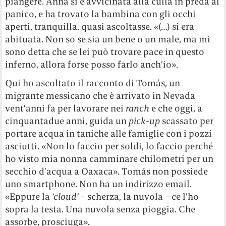
piangere. Anna si è avvicinata alla culla in preda al
panico, e ha trovato la bambina con gli occhi
aperti, tranquilla, quasi ascoltasse. «(…) si era
abituata. Non so se sia un bene o un male, ma mi
sono detta che se lei può trovare pace in questo
inferno, allora forse posso farlo anch’io».
Qui ho ascoltato il racconto di Tomás, un
migrante messicano che è arrivato in Nevada
vent’anni fa per lavorare nei
ranch
e che oggi, a
cinquantadue anni, guida un
pick-up
scassato per
portare acqua in taniche alle famiglie con i pozzi
asciutti. «Non lo faccio per soldi, lo faccio perché
ho visto mia nonna camminare chilometri per un
secchio d’acqua a Oaxaca». Tomás non possiede
uno smartphone. Non ha un indirizzo email.
«Eppure la
‘cloud’
– scherza, la nuvola – ce l’ho
sopra la testa. Una nuvola senza pioggia. Che
assorbe, prosciuga».