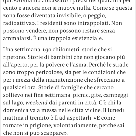
qui. «Abbiamo abbassato i prezzi del quaranta per
cento e ancora non si muove nulla. Come se questa
zona fosse diventata invisibile, o peggio,
radioattiva». I residenti sono intrappolati. Non
possono vendere, non possono restare senza
ammalarsi. È una trappola esistenziale.
Una settimana, 630 chilometri. storie che si
ripetono. Storie di bambini che non giocano più
all’aperto, per la polvere e l’asma. Perché le strade
sono troppo pericolose, sia per le condizioni che
per i mezzi della manutenzione che sfrecciano a
qualsiasi ora. Storie di famiglie che cercano
sollievo nei fine settimana, picnic, gite, campeggi
sul lago,
weekend
dai parenti in città. C’è chi la
domenica va a messa nelle città vicine. Il lunedì
mattina il tremito è lì ad aspettarli. «È come
tornare in prigione, volontariamente, perché sai
che non si può scappare».