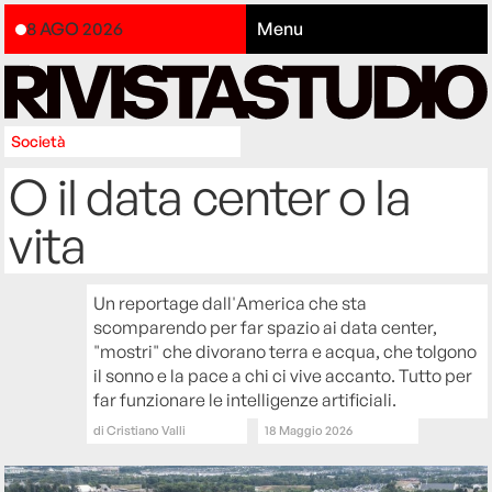
8 AGO 2026
Menu
Società
O il data center o la
vita
Un reportage dall'America che sta
scomparendo per far spazio ai data center,
"mostri" che divorano terra e acqua, che tolgono
il sonno e la pace a chi ci vive accanto. Tutto per
far funzionare le intelligenze artificiali.
di
Cristiano Valli
18 Maggio 2026