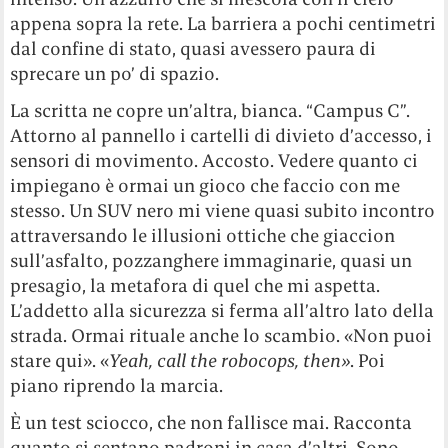
appena sopra la rete. La barriera a pochi centimetri
dal confine di stato, quasi avessero paura di
sprecare un po’ di spazio.
La scritta ne copre un’altra, bianca. “Campus C”.
Attorno al pannello i cartelli di divieto d’accesso, i
sensori di movimento. Accosto. Vedere quanto ci
impiegano è ormai un gioco che faccio con me
stesso. Un SUV nero mi viene quasi subito incontro
attraversando le illusioni ottiche che giaccion
sull’asfalto, pozzanghere immaginarie, quasi un
presagio, la metafora di quel che mi aspetta.
L’addetto alla sicurezza si ferma all’altro lato della
strada. Ormai rituale anche lo scambio. «Non puoi
stare qui». «
Yeah, call the robocops, then»
. Poi
piano riprendo la marcia.
È un test sciocco, che non fallisce mai. Racconta
quanto si sentano padroni in casa d’altri. Sono