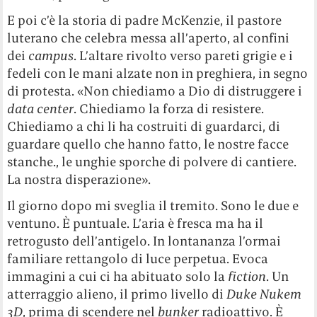
E poi c’è la storia di padre McKenzie, il pastore
luterano che celebra messa all’aperto, al confini
dei
campus
. L’altare rivolto verso pareti grigie e i
fedeli con le mani alzate non in preghiera, in segno
di protesta. «Non chiediamo a Dio di distruggere i
data center
. Chiediamo la forza di resistere.
Chiediamo a chi li ha costruiti di guardarci, di
guardare quello che hanno fatto, le nostre facce
stanche., le unghie sporche di polvere di cantiere.
La nostra disperazione».
Il giorno dopo mi sveglia il tremito. Sono le due e
ventuno. È puntuale. L’aria è fresca ma ha il
retrogusto dell’antigelo. In lontananza l’ormai
familiare rettangolo di luce perpetua. Evoca
immagini a cui ci ha abituato solo la
fiction
. Un
atterraggio alieno, il primo livello di
Duke Nukem
3D
, prima di scendere nel
bunker
radioattivo. È