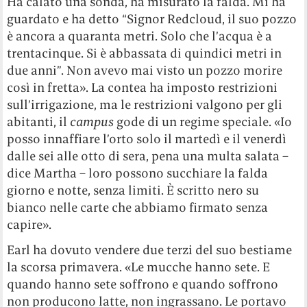
Ha calato una sonda, ha misurato la falda. Mi ha
guardato e ha detto “Signor Redcloud, il suo pozzo
è ancora a quaranta metri. Solo che l’acqua è a
trentacinque. Si è abbassata di quindici metri in
due anni”. Non avevo mai visto un pozzo morire
così in fretta». La contea ha imposto restrizioni
sull’irrigazione, ma le restrizioni valgono per gli
abitanti, il
campus
gode di un regime speciale. «Io
posso innaffiare l’orto solo il martedì e il venerdì
dalle sei alle otto di sera, pena una multa salata –
dice Martha – loro possono succhiare la falda
giorno e notte, senza limiti. È scritto nero su
bianco nelle carte che abbiamo firmato senza
capire».
Earl ha dovuto vendere due terzi del suo bestiame
la scorsa primavera. «Le mucche hanno sete. E
quando hanno sete soffrono e quando soffrono
non producono latte, non ingrassano. Le portavo