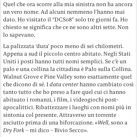
Quel che ora scorre alla mia sinistra non ha ancora
un vero nome. Ad alcuni nemmeno l’hanno mai
dato. Ho visitato il “DCS08” solo tre giorni fa. Ho
chiesto se significa che ce ne sono altri sette. Non
lo sapevano.
La palizzata ‘dura’ poco meno di sei chilometri.
Appena a sud il piccolo centro abitato. Negli Stati
Uniti i posti hanno tutti nomi semplici. Se c’è un
palo e una collina la cittadina è Palo sulla Collina.
Walnut Grove e Pine Valley sono esattamente quel
che dicono di sé. I
data center
hanno cambiato così
tanto tutto che ho preso a fare quel cui ci hanno
abituato i romanzi, i film, i videogiochi post-
apocalittici. Ribattezzare i luoghi con nomi più in
sintonia col presente. Attraverso un torrente
asciutto prima di una biforcazione. «
Well
, sono a
Dry Fork
– mi dico – Bivio Secco».