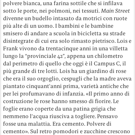
polvere bianca, una farina sottile che si infilava
sotto le porte, nei polmoni, nei tessuti.
Main Street
divenne un budello intasato da motrici con ruote
più alte di un uomo. I bambini e le bambine
smisero di andare a scuola in bicicletta su strade
disintegrate di cui era solo rimasto pietrisco. Lois e
Frank vivono da trentacinque anni in una villetta
lungo la “provinciale 42”, appena un chilometro
dal perimetro di quello che oggi è il Campus C, il
più grande di tre lotti. Lois ha un giardino di rose
che era il suo orgoglio, cespugli che la madre aveva
piantato cinquant’anni prima, varietà antiche che
per lei profumavano di infanzia. «Il primo anno di
costruzione le rose hanno smesso di fiorire. Le
foglie erano coperte da una patina grigia che
nemmeno l’acqua riusciva a togliere. Pensavo
fosse una malattia. Era cemento. Polvere di
cemento». Sul retro pomodori e zucchine crescono