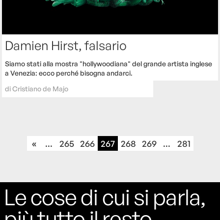
Damien Hirst, falsario
Siamo stati alla mostra "hollywoodiana" del grande artista inglese
a Venezia: ecco perché bisogna andarci.
di
Cristiano de Majo
«
...
265
266
267
268
269
...
281
Le cose di cui si parla,
più tutto il resto.