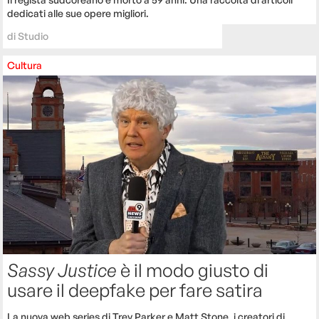
dedicati alle sue opere migliori.
di
Studio
Cultura
Sassy Justice
è il modo giusto di
usare il deepfake per fare satira
La nuova web series di Trey Parker e Matt Stone, i creatori di