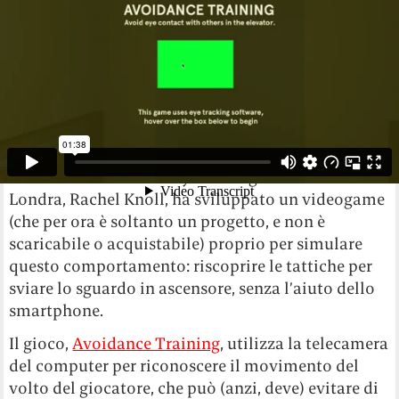
ancestrale istinto di sopravvivenza: riconosciamo
inconsciamente un incrocio di sguardo come una
minaccia. Esperimenti fatti con macachi chiusi in
gabbie piccole e quadrate hanno mostrato lo
stesso comportamento: si guardano attorno, ma
tentano in tutti i modi di guardarsi
vicendevolmente.
Una studentessa del Royal College of Art di
Londra, Rachel Knoll, ha sviluppato un videogame
(che per ora è soltanto un progetto, e non è
scaricabile o acquistabile) proprio per simulare
questo comportamento: riscoprire le tattiche per
sviare lo sguardo in ascensore, senza l’aiuto dello
smartphone.
Il gioco,
Avoidance Training
, utilizza la telecamera
del computer per riconoscere il movimento del
volto del giocatore, che può (anzi, deve) evitare di