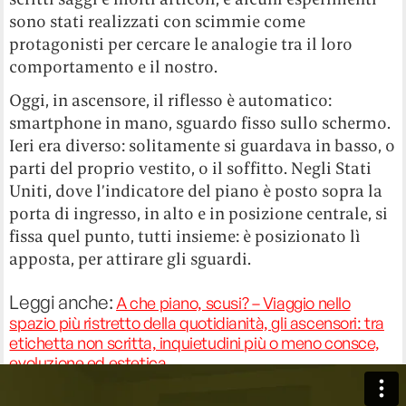
sono stati realizzati con scimmie come
protagonisti per cercare le analogie tra il loro
comportamento e il nostro.
Oggi, in ascensore, il riflesso è automatico:
smartphone in mano, sguardo fisso sullo schermo.
Ieri era diverso: solitamente si guardava in basso, o
parti del proprio vestito, o il soffitto. Negli Stati
Uniti, dove l’indicatore del piano è posto sopra la
porta di ingresso, in alto e in posizione centrale, si
fissa quel punto, tutti insieme: è posizionato lì
apposta, per attirare gli sguardi.
Leggi anche:
A che piano, scusi? – Viaggio nello
spazio più ristretto della quotidianità, gli ascensori: tra
etichetta non scritta, inquietudini più o meno consce,
evoluzione ed estetica.
Evitiamo il contatto visivo tra di noi per un