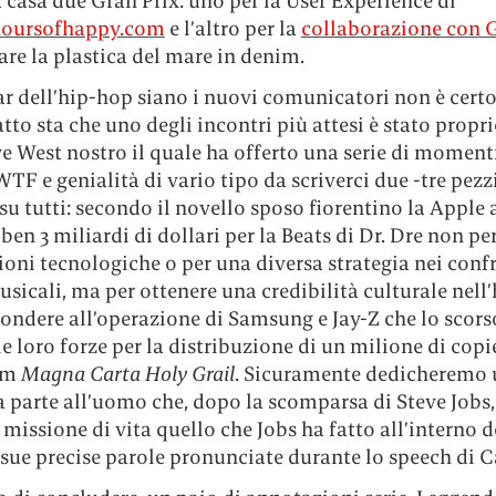
 casa due Gran Prix: uno per la User Experience di
oursofhappy.com
e l’altro per la
collaborazione con 
re la plastica del mare in denim.
ar dell’hip-hop siano i nuovi comunicatori non è cert
atto sta che uno degli incontri più attesi è stato propr
e West nostro il quale ha offerto una serie di moment
WTF e genialità di vario tipo da scriverci due -tre pezz
u tutti: secondo il novello sposo fiorentino la Apple
ben 3 miliardi di dollari per la Beats di Dr. Dre non pe
oni tecnologiche o per una diversa strategia nei confr
usicali, ma per ottenere una credibilità culturale nell
pondere all’operazione di Samsung e Jay-Z che lo scor
e loro forze per la distribuzione di un milione di copi
um
Magna Carta Holy Grail
. Sicuramente dedicheremo 
a parte all’uomo che, dopo la scomparsa di Steve Jobs,
 missione di vita quello che Jobs ha fatto all’interno d
sue precise parole pronunciate durante lo speech di C