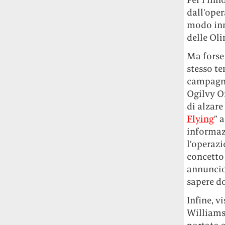
studia le marmotte ha aperto un canale
dall’oper
OnlyFans tutto dedicato alle marmotte
modo inn
OnlyMarms (si chiama proprio così) è
delle Oli
gratuito, pubblica «contenuti non
censurati di marmotte dalle Montagne
Ma forse
Rocciose» e accetta mance per la buona
stesso te
causa della scienza.
campagna 
Ogilvy O
Le ondate di caldo potrebbero far
di alzare
aumentare il prezzo del cibo più della
Flying
” 
guerra in Iran e della crisi nello Stretto
di Hormuz
Addirittura un punto
informaz
percentuale di inflazione alimentare in
l’operazi
più, un aumento del costo del cibo che
concetto
nel 2027 rischia di arrivare al 3 per cento.
annuncio
sapere do
Il ristorante Trippa ha tolto dal menù i
suoi due piatti più celebri perché troppe
Infine, v
persone prendevano solo quelli per
Williams 
fotografarli
L'ha spiegato lo chef Diego