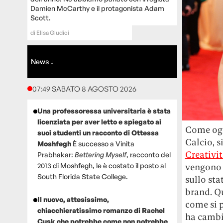
Damien McCarthy e il protagonista Adam
Scott.
di
Elisa Giudici
News ↓
07:49 SABATO 8 AGOSTO 2026
Una professoressa universitaria è stata
licenziata per aver letto e spiegato ai
Come ogn
suoi studenti un racconto di Ottessa
Calcio, s
Moshfegh
È successo a Vinita
Creativi
Prabhakar:
Bettering Myself
, racconto del
2013 di Moshfegh, le è costato il posto al
vengono p
South Florida State College.
sullo sta
brand. Q
Il nuovo, attesissimo,
come si 
chiacchieratissimo romanzo di Rachel
ha cambia
Cusk che potrebbe come non potrebbe