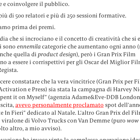
e e coinvolgere il pubblico.
 più di 500 relatori e più di 250 sessioni formative.
amo prima dei premi.
ia che si incrociano e il concetto di creatività che si 
i sono
ennemila
categorie che aumentano ogni anno (n
anche quella di
product design
), però i Gran Prix Film
o a essere i corrispettivi per gli Oscar del Miglior Fil
egista.
cere constatare che la vera vincitrice (Gran Prix per F
tivation e Press) sia stata la campagna di Harvey Ni
 Spent it on Myself” (agenzia Adame&Eve-DDB London)
scita,
avevo personalmente proclamato
spot dell’ann
 In Fieri” dedicato al Natale. L’altro Gran Prix del Fil
l viralone di Volvo Trucks con Van Demme (puro
wow 
to altro, a mio avviso).
novazione ha invece vinto la complessa operazione ide