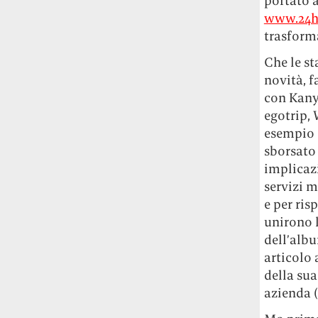
portato a
Rossi, per provare a sfuggire alle
www.24h
tendenze dettate da Instagram anche
trasforma
sulla ristorazione.
Che le st
Il Pentagono ha improvvisamente
novità, f
cambiato il modo in cui conta i morti e i
con Kany
feriti nella guerra in Iran
Pare su
egotrip, 
richiesta diretta dalla Casa Bianca.
esempio s
Risultato: 4 morti "in meno" e circa 600
sborsato 
feriti in più.
implicazi
Fred Again ha passato 50 ore
servizi m
consecutive in livestream su YouTube
e per ris
per completare il suo nuovo mixtape
Lo
unirono l
ha fatto insieme al collettivo LATIN
dell’alb
MAFIA, registrato tutto a Città del
articolo 
Messico e intitolato (didascalicamente
della sua
ma efficacemente) 9 months & 50 hours.
azienda (