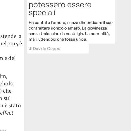
potessero essere
speciali
Ha cantato l'amore, senza dimenticare il suo
contraltare ironico o amaro. La giovinezza
senza tralasciare la nostalgia. La normalità,
estende, a
ma illudendoci che fosse unica.
el 2014 è
di
Davide Coppo
m e del
ilm,
chols
 che,
o sul
m è stato
effect
ata