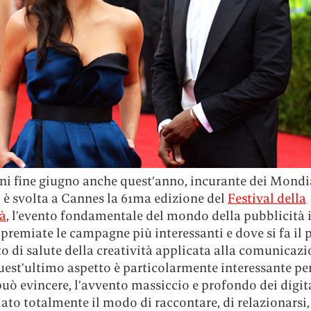
i fine giugno anche quest’anno, incurante dei Mondia
i è svolta a Cannes la 61ma edizione del
Festival della
tà
, l’evento fondamentale del mondo della pubblicità i
remiate le campagne più interessanti e dove si fa il 
to di salute della creatività applicata alla comunicazi
uest’ultimo aspetto è particolarmente interessante pe
può evincere, l’avvento massiccio e profondo dei digi
to totalmente il modo di raccontare, di relazionarsi,