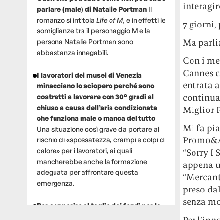
interagir
parlare (male) di Natalie Portman
Il
romanzo si intitola
Life of M
, e in effetti le
7 giorni,
somiglianze tra il personaggio M e la
Ma parli
persona Natalie Portman sono
abbastanza innegabili.
Con i med
Cannes c
I lavoratori dei musei di Venezia
entrata 
minacciano lo sciopero perché sono
continuan
costretti a lavorare con 30° gradi al
chiuso a causa dell’aria condizionata
Miglior R
che funziona male o manca del tutto
Mi fa pia
Una situazione così grave da portare al
Promo&Ac
rischio di «spossatezza, crampi e colpi di
calore» per i lavoratori, ai quali
“Sorry I
mancherebbe anche la formazione
appena u
adeguata per affrontare questa
“Mercante
emergenza.
preso da
senza mol
Per sopperire al taglio dei fondi per la
ricerca, un gruppo di scienziati che
Per l’in