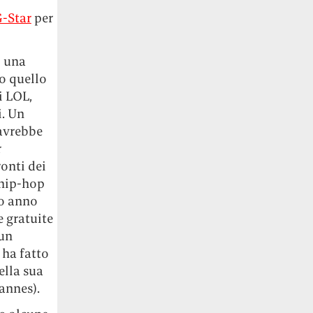
G-Star
per
o una
io quello
i LOL,
i. Un
 avrebbe
r
onti dei
’hip-hop
so anno
e gratuite
un
 ha fatto
ella sua
annes).