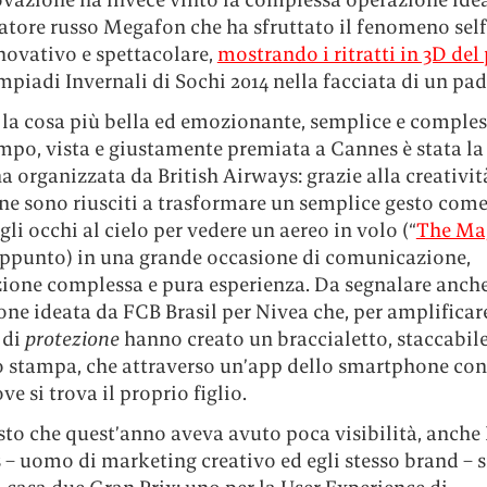
atore russo Megafon che ha sfruttato il fenomeno self
ovativo e spettacolare,
mostrando i ritratti in 3D del
mpiadi Invernali di Sochi 2014 nella facciata di un pad
 la cosa più bella ed emozionante, semplice e comples
mpo, vista e giustamente premiata a Cannes è stata la
organizzata da British Airways: grazie alla creativit
ne sono riusciti a trasformare un semplice gesto come
 gli occhi al cielo per vedere un aereo in volo (“
The Mag
appunto) in una grande occasione di comunicazione,
ione complessa e pura esperienza. Da segnalare anch
one ideata da FCB Brasil per Nivea che, per amplificare
 di
protezione
hanno creato un braccialetto, staccabil
 stampa, che attraverso un’app dello smartphone con
ve si trova il proprio figlio.
isto che quest’anno aveva avuto poca visibilità, anche 
– uomo di marketing creativo ed egli stesso brand – s