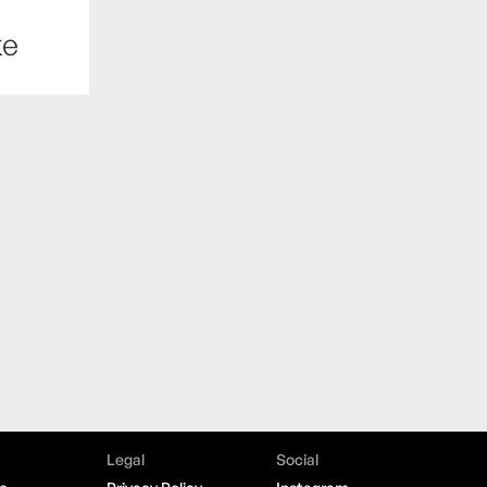
ke
Legal
Social