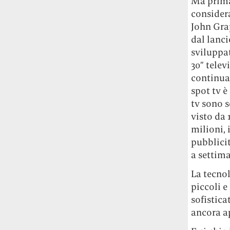
Ma prima
considera
John Gra
dal lanc
sviluppat
30” telev
continua
spot tv è
tv sono s
visto da 
milioni, 
pubblicit
a settim
La tecnol
piccoli e
sofistica
ancora ap