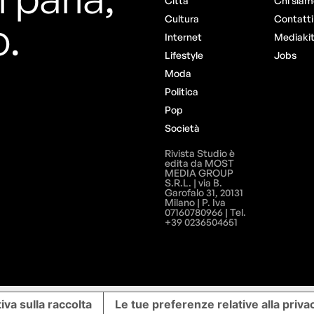
Città
Chi siam
o.
Cultura
Contatti
Internet
Mediaki
Lifestyle
Jobs
Moda
Politica
Pop
Società
Rivista Studio è
edita da MOST
MEDIA GROUP
S.R.L. | via B.
Garofalo 31, 20131
Milano | P. Iva
07160780966 | Tel.
+39 0236504651
iva sulla raccolta
Le tue preferenze relative alla priva