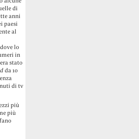
do alcune
elle di
ette anni
i paesi
ente al
 dove lo
umeri in
era stato
ad
da 10
senza
nuti di tv
ezzi più
rme più
sfano