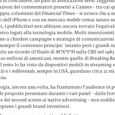
 di concludere, un paio di annotazioni serie. Leggen
zioni dei commentatori presenti a Cannes – tra cui qu
pper, columnist del
Financial Times
– si evince che a s
io dell’iPhone e con un mercato
mobile
ormai saturo ne
i, i pubblicitari non abbiano ancora trovato l’equival
isivo legati alla tecnologia mobile. Molti inserzionisti
no a chiedere campagne e strategie di comunicazioni
 sempre il contenuto principe: intanto però i grandi n
olo un ricordo (il finale di
M*A*S*H
sulla CBS nel 1983 
100 milioni di americani, mentre quello di
Breaking B
il resto lo ha visto da dispositivi mobili in streaming 
à) e i
millennials
, sempre in USA, guardano circa 21 mi
ana.
ogia, ancora una volta, ha frantumato l’audience in p
 le proposte presentate durante i vari panel – dalle fo
te dei second screen al native advertising – non soddi
pieno i grandi brand investitori.