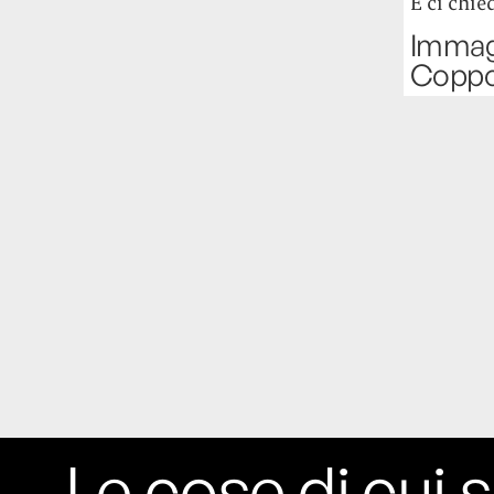
E ci chie
Immagi
Coppol
Le cose di cui s