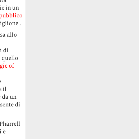
ie in un
 pubblico
iglione .
sa allo
à di
 quello
ic of
e
 il
e da un
sente di
Pharrell
i è