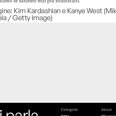
diamo se saranno mai più soddisfatti.
ne: Kim Kardashian e Kanye West (Mi
a / Getty Image)
i parla,
Categorie
About