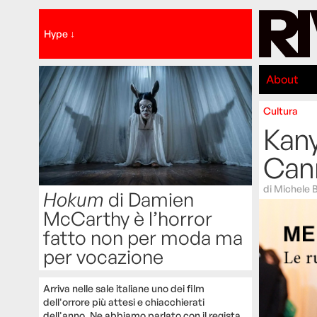
Hype ↓
About
Cultura
Kany
Can
di
Michele B
Hokum
di Damien
McCarthy è l’horror
fatto non per moda ma
per vocazione
Arriva nelle sale italiane uno dei film
dell'orrore più attesi e chiacchierati
dell'anno. Ne abbiamo parlato con il regista