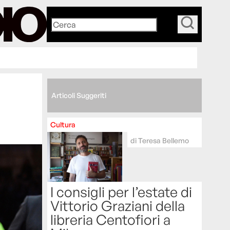
_
Articoli Suggeriti
Cultura
di
Teresa Bellemo
I consigli per l’estate di
Vittorio Graziani della
libreria Centofiori a