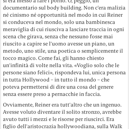
si era messo a fare i porno. O, peggio, un
documentario sul body building. Non c’era malizia
né cinismo né opportunità nel modo in cui Reiner
si conduceva nel mondo, solo una bambinesca
meraviglia di cui riusciva a lasciare traccia in ogni
scena che girava, senza che nessuno fosse mai
riuscito a capire se l’uomo avesse un piano, un
metodo, uno stile, una poetica o semplicemente il
tocco magico. Come fai, gli hanno chiesto
un’infinità di volte nella vita. «Voglio solo che le
persone siano felici», rispondeva lui, unica persona
in tutta Hollywood – in tutto il mondo – che
poteva permettersi di dire una cosa del genere
senza essere preso a pernacchie in faccia.
Ovviamente, Reiner era tutt’altro che un ingenuo.
Avesse voluto diventare il solito stronzo, avrebbe
avuto tutti i mezzi e le risorse per riuscirci. Era
figlio dell’aristocrazia hollywoodiana, sulla Walk