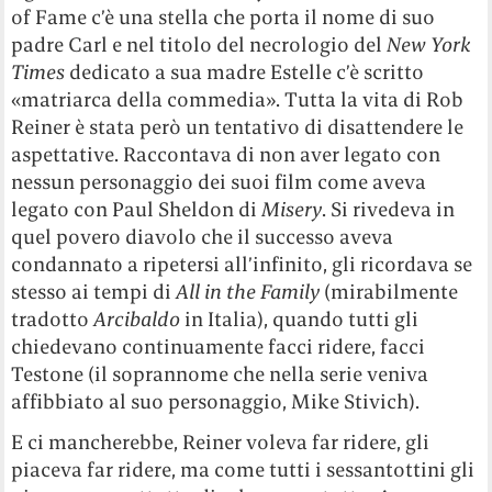
of Fame c’è una stella che porta il nome di suo
padre Carl e nel titolo del necrologio del
New York
Times
dedicato a sua madre Estelle c’è scritto
«matriarca della commedia». Tutta la vita di Rob
Reiner è stata però un tentativo di disattendere le
aspettative. Raccontava di non aver legato con
nessun personaggio dei suoi film come aveva
legato con Paul Sheldon di
Misery
. Si rivedeva in
quel povero diavolo che il successo aveva
condannato a ripetersi all’infinito, gli ricordava se
stesso ai tempi di
All in the Family
(mirabilmente
tradotto
Arcibaldo
in Italia), quando tutti gli
chiedevano continuamente facci ridere, facci
Testone (il soprannome che nella serie veniva
affibbiato al suo personaggio, Mike Stivich).
E ci mancherebbe, Reiner voleva far ridere, gli
piaceva far ridere, ma come tutti i sessantottini gli