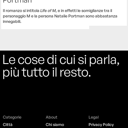
Il romanzo si intitola
Life of M
, e in effetti le somiglianze tra il
personaggio M e la persona Natalie Portman sono abbastanza
innegabili.
Le cose di cui si parla,
più tutto il resto.
Categorie
About
Legal
Città
Chi siamo
Privacy Policy