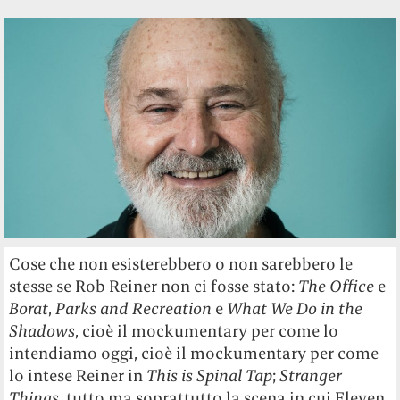
Cose che non esisterebbero o non sarebbero le
stesse se Rob Reiner non ci fosse stato:
The Office
e
Borat
,
Parks and Recreation
e
What We Do in the
Shadows
, cioè il mockumentary per come lo
intendiamo oggi, cioè il mockumentary per come
lo intese Reiner in
This is Spinal Tap
;
Stranger
Things
, tutto ma soprattutto la scena in cui Eleven,