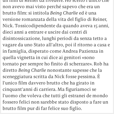
un film di Reiner da rivedere. Ho scelto l’unico che
non avevo mai visto perché sapevo che era un
brutto film: si intitola
Being Charlie
ed è una
versione romanzata della vita del figlio di Reiner,
Nick. Tossicodipendente da quando aveva 15 anni,
dieci anni a entrare e uscire dai centri di
disintossicazione, lunghi periodi da senza tetto a
vagare da uno Stato all’altro, poi il ritorno a casa e
in famiglia, disperato come Andrea Pazienza in
quella vignetta in cui dice ai genitori «sono
tornato per sempre ho finito di scherzare». Rob ha
diretto
Being Charlie
nonostante sapesse che la
sceneggiatura scritta da Nick fosse pessima. È
l’unico film davvero brutto che ha girato in
cinquant’anni di carriera. Ma figuriamoci se
l’uomo che voleva che tutti gli estranei de mondo
fossero felici non sarebbe stato disposto a fare un
brutto film pur di far felice suo figlio.