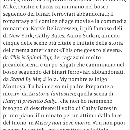
Mike, Dustin e Lucas camminano nel bosco
seguendo dei binari ferroviari abbandonati; il
romantasy e il coming of age movie e la commedia
romantica; Katz’s Delicatessen, il più famoso deli
di New York; Cathy Bates; Aaron Sorkin; almeno
cinque delle scene più citate e imitate della storia
del cinema americano: «This one goes to eleven»,
da
This is Spinal Tap
; dei ragazzini molto
preadolescenti e un po’ sfigati che camminano nel
bosco seguendo dei binari ferroviari abbandonati,
da
Stand By Me
; «Hola. My nombre es Inigo
Montoya. Tu hai ucciso mi padre. Preparate a
morir», da
La storia fantastica
; quella scena di
Harry ti presento Sally…
che non ho nemmeno
bisogno di descrivere; il volto di Cathy Bates in
primo piano, illuminato per un attimo dalla luce
del tuono, in
Misery non deve morire
; «Tu non puoi
reggere la verità!», ma soprattutto «Figliolo,