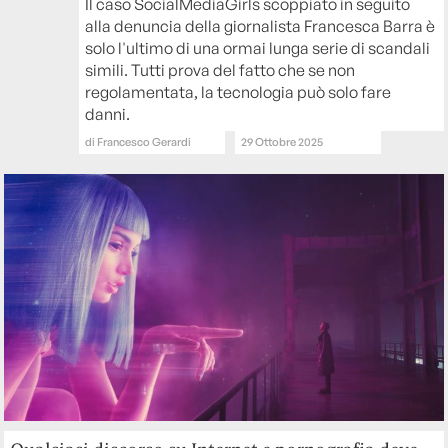
Il caso SocialMediaGirls scoppiato in seguito
alla denuncia della giornalista Francesca Barra è
solo l'ultimo di una ormai lunga serie di scandali
simili. Tutti prova del fatto che se non
regolamentata, la tecnologia può solo fare
danni.
di
Francesco Gerardi
29 Ottobre 2025