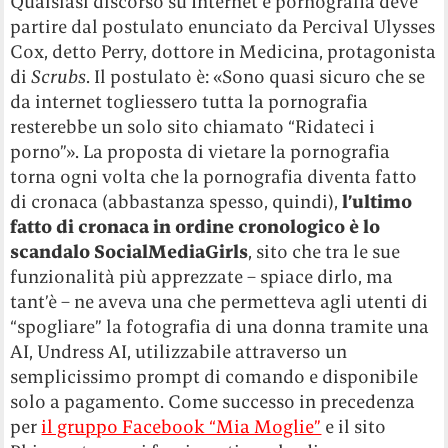
Qualsiasi discorso su Internet e pornografia deve
partire dal postulato enunciato da Percival Ulysses
Cox, detto Perry, dottore in Medicina, protagonista
di
Scrubs
. Il postulato è: «Sono quasi sicuro che se
da internet togliessero tutta la pornografia
resterebbe un solo sito chiamato “Ridateci i
porno”». La proposta di vietare la pornografia
torna ogni volta che la pornografia diventa fatto
di cronaca (abbastanza spesso, quindi),
l’ultimo
fatto di cronaca in ordine cronologico è lo
scandalo SocialMediaGirls
, sito che tra le sue
funzionalità più apprezzate – spiace dirlo, ma
tant’è – ne aveva una che permetteva agli utenti di
“spogliare” la fotografia di una donna tramite una
AI, Undress AI, utilizzabile attraverso un
semplicissimo prompt di comando e disponibile
solo a pagamento. Come successo in precedenza
per
il gruppo Facebook “Mia Moglie”
e il sito