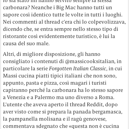
io sia stato mi hanno servito sempre la stessa
carbonara? Neanche i Big Mac hanno tutti un
sapore così identico tutte le volte in tutti i luoghi.
Nei commenti al thread c’era chi lo colpevolizzava,
dicendo che, se entra sempre nello stesso tipo di
ristorante così evidentemente turistico, è lui la
causa del suo male.
Altri, di migliore disposizione, gli hanno
consigliato i contenuti di @massicooksitalian, in
particolare la serie
Forgotten Italian Classic
, in cui
Massi cucina piatti tipici italiani che non sono,
appunto, pasta e pizza, così magari i turisti
capiranno perché la carbonara ha lo stesso sapore
a Venezia e a Palermo ma uno diverso a Roma.
L’utente che aveva aperto il thread Reddit, dopo
aver visto come si prepara la panada bergamasca,
la pampanella molisana e il ragù genovese,
commentava sdegnato che «questa non è cucina