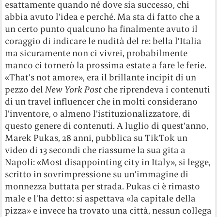
esattamente quando né dove sia successo, chi
abbia avuto l’idea e perché. Ma sta di fatto che a
un certo punto qualcuno ha finalmente avuto il
coraggio di indicare le nudità del re: bella l’Italia
ma sicuramente non ci vivrei, probabilmente
manco ci tornerò la prossima estate a fare le ferie.
«That’s not amore», era il brillante incipit di un
pezzo del
New York Post
che riprendeva i contenuti
di un travel influencer che in molti considerano
l’inventore, o almeno l’istituzionalizzatore, di
questo genere di contenuti. A luglio di quest’anno,
Marek Pukas, 28 anni, pubblica su TikTok un
video di 13 secondi che riassume la sua gita a
Napoli: «Most disappointing city in Italy», si legge,
scritto in sovrimpressione su un’immagine di
monnezza buttata per strada. Pukas ci è rimasto
male e l’ha detto: si aspettava «la capitale della
pizza» e invece ha trovato una città, nessun collega