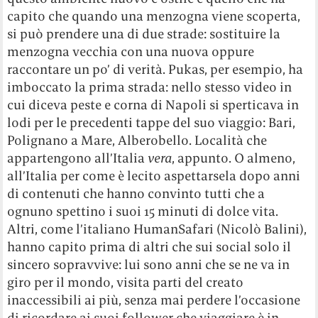
capito che quando una menzogna viene scoperta,
si può prendere una di due strade: sostituire la
menzogna vecchia con una nuova oppure
raccontare un po’ di verità. Pukas, per esempio, ha
imboccato la prima strada: nello stesso video in
cui diceva peste e corna di Napoli si sperticava in
lodi per le precedenti tappe del suo viaggio: Bari,
Polignano a Mare, Alberobello. Località che
appartengono all’Italia
vera
, appunto. O almeno,
all’Italia per come è lecito aspettarsela dopo anni
di contenuti che hanno convinto tutti che a
ognuno spettino i suoi 15 minuti di dolce vita.
Altri, come l’italiano HumanSafari (Nicolò Balini),
hanno capito prima di altri che sui social solo il
sincero sopravvive: lui sono anni che se ne va in
giro per il mondo, visita parti del creato
inaccessibili ai più, senza mai perdere l’occasione
di ricordare ai suoi follower che viaggiare è in