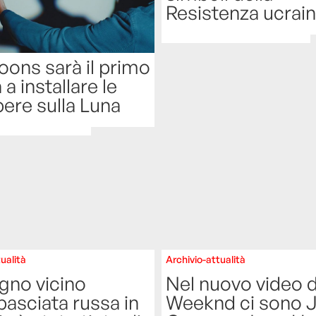
Resistenza ucrai
oons sarà il primo
 a installare le
ere sulla Luna
ualità
Archivio-attualità
gno vicino
Nel nuovo video d
basciata russa in
Weeknd ci sono 