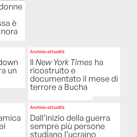
 donne
ssa è
finora
Archivio-attualità
kdown
Il
New York Times
ha
ra un
ricostruito e
documentato il mese di
terrore a Bucha
Archivio-attualità
ramica
Dall’inizio della guerra
ei
sempre più persone
studiano l’ucraino