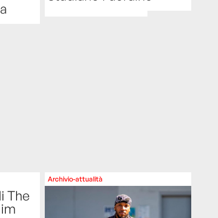
na
Archivio-attualità
i The
Jim