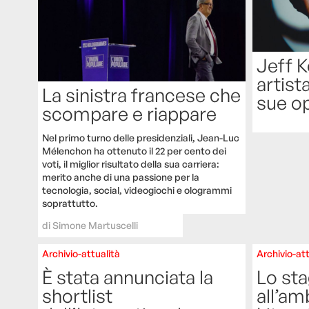
Jeff K
artista
La sinistra francese che
sue op
scompare e riappare
Nel primo turno delle presidenziali, Jean-Luc
Mélenchon ha ottenuto il 22 per cento dei
voti, il miglior risultato della sua carriera:
merito anche di una passione per la
tecnologia, social, videogiochi e ologrammi
soprattutto.
di
Simone Martuscelli
Archivio-attualità
Archivio-att
È stata annunciata la
Lo sta
shortlist
all’am