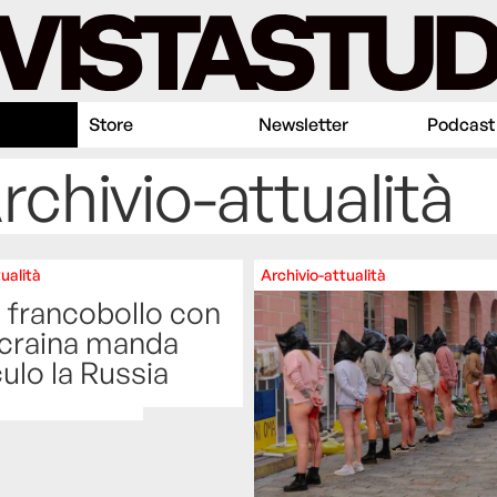
Store
Newsletter
Podcast
rchivio-attualità
ualità
Archivio-attualità
 francobollo con
Ucraina manda
ulo la Russia