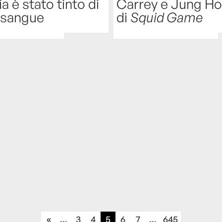
ia è stato tinto di
Carrey e Jung H
 sangue
di
Squid Game
«
...
3
4
5
6
7
...
645