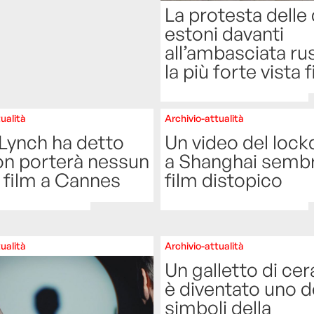
La protesta delle
estoni davanti
all’ambasciata ru
la più forte vista 
ualità
Archivio-attualità
Lynch ha detto
Un video del loc
on porterà nessun
a Shanghai semb
 film a Cannes
film distopico
ualità
Archivio-attualità
Un galletto di ce
è diventato uno d
simboli della