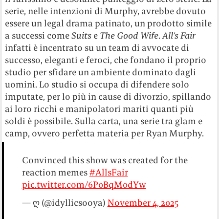
serie, nelle intenzioni di Murphy, avrebbe dovuto
essere un legal drama patinato, un prodotto simile
a successi come
Suits
e
The Good Wife
.
All’s Fair
infatti è incentrato su un team di avvocate di
successo, eleganti e feroci, che fondano il proprio
studio per sfidare un ambiente dominato dagli
uomini. Lo studio si occupa di difendere solo
imputate, per lo più in cause di divorzio, spillando
ai loro ricchi e manipolatori mariti quanti più
soldi è possibile. Sulla carta, una serie tra glam e
camp, ovvero perfetta materia per Ryan Murphy.
Convinced this show was created for the
reaction memes
#AllsFair
pic.twitter.com/6P0BqM0dYw
— ღ (@idyllicsooya)
November 4, 2025