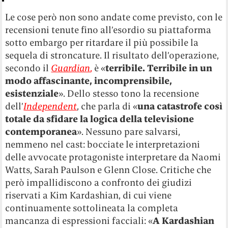
Le cose però non sono andate come previsto, con le
recensioni tenute fino all’esordio su piattaforma
sotto embargo per ritardare il più possibile la
sequela di stroncature. Il risultato dell’operazione,
secondo il
Guardian
,
è «
terribile. Terribile in un
modo affascinante, incomprensibile,
esistenziale
». Dello stesso tono la recensione
dell’
Independent
, che parla di «
una catastrofe così
totale da sfidare la logica della televisione
contemporanea
». Nessuno pare salvarsi,
nemmeno nel cast: bocciate le interpretazioni
delle avvocate protagoniste interpretare da Naomi
Watts, Sarah Paulson e Glenn Close. Critiche che
però impallidiscono a confronto dei giudizi
riservati a Kim Kardashian, di cui viene
continuamente sottolineata la completa
mancanza di espressioni facciali: «
A Kardashian