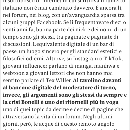
Il sottobosco di internet in cui si ritrova il fumetto
italiano non è mai cambiato davvero. È ancora lì,
nei forum, nei blog, con un’avanguardia sparsa tra
alcuni gruppi Facebook. Se li frequentavate dieci o
venti anni fa, buona parte dei nick e dei nomi di un
tempo sono gli stessi, tra paginate e paginate di
discussioni. L’equivalente digitale di un bar di
paese, un luogo sincero per gli standard estetici e
filosofici odierni. Altrove, su Instagram o TikTok,
giovani influencer parlano di manga, manhwa e
webtoon a giovani lettori che non hanno mai
sentito parlare di Tex Willer.
Al tavolino davanti
al bancone digitale del moderatore di turno,
invece, gli argomenti sono gli stessi da sempre e
la crisi Bonelli è uno dei ritornelli più in voga
,
uno di quei topic da decine e decine di pagine che
attraversano la vita di un forum. Negli ultimi
giorni, però, le acque di questo remoto angolo