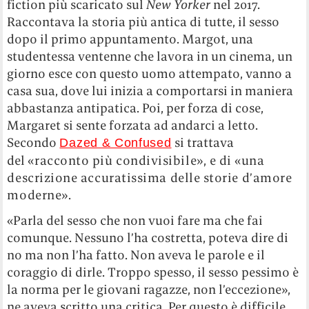
fiction più scaricato sul
New Yorker
nel 2017.
Raccontava la storia più antica di tutte, il sesso
dopo il primo appuntamento. Margot, una
studentessa ventenne che lavora in un cinema, un
giorno esce con questo uomo attempato, vanno a
casa sua, dove lui inizia a comportarsi in maniera
abbastanza antipatica. Poi, per forza di cose,
Margaret si sente forzata ad andarci a letto.
Secondo
si trattava
Dazed & Confused
del
«racconto più condivisibile», e di
«una
descrizione accuratissima delle storie d’amore
moderne».
«Parla del sesso che non vuoi fare ma che fai
comunque. Nessuno l’ha costretta, poteva dire di
no ma non l’ha fatto. Non aveva le parole e il
coraggio di dirle. Troppo spesso, il sesso pessimo è
la norma per le giovani ragazze, non l’eccezione»,
ne aveva scritto una critica. Per questo è difficile