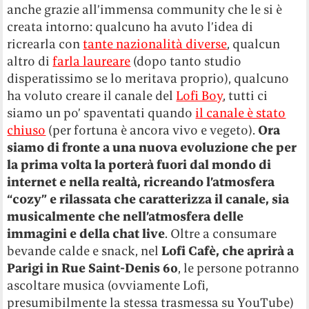
anche grazie all’immensa community che le si è
creata intorno: qualcuno ha avuto l’idea di
ricrearla con
tante nazionalità diverse
, qualcun
altro di
farla laureare
(dopo tanto studio
disperatissimo se lo meritava proprio), qualcuno
ha voluto creare il canale del
Lofi Boy
, tutti ci
siamo un po’ spaventati quando
il canale è stato
chiuso
(per fortuna è ancora vivo e vegeto).
Ora
siamo di fronte a una nuova evoluzione che per
la prima volta la porterà fuori dal mondo di
internet e nella realtà, ricreando l’atmosfera
“cozy” e rilassata che caratterizza il canale, sia
musicalmente che nell’atmosfera delle
immagini e della chat live
. Oltre a consumare
bevande calde e snack, nel
Lofi Cafè, che aprirà a
Parigi in Rue Saint-Denis 60
, le persone potranno
ascoltare musica (ovviamente Lofi,
presumibilmente la stessa trasmessa su YouTube)