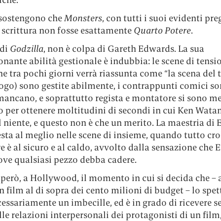
 sostengono che
Monsters
, con tutti i suoi evidenti preg
i scrittura non fosse esattamente
Quarto Potere
.
 di
Godzilla
, non è colpa di Gareth Edwards. La sua
nante abilità gestionale è indubbia: le scene di tensi
he tra pochi giorni verrà riassunta come “la scena del t
ogo) sono gestite abilmente, i contrappunti comici so
ancano, e soprattutto regista e montatore si sono me
o per ottenere moltitudini di secondi in cui Ken Wata
l niente, e questo non è che un merito. La maestria di
sta al meglio nelle scene di insieme, quando tutto crol
e è al sicuro e al caldo, avvolto dalla sensazione che
ove qualsiasi pezzo debba cadere.
 però, a Hollywood, il momento in cui si decida che – 
n film al di sopra dei cento milioni di budget – lo spet
essariamente un imbecille, ed è in grado di ricevere s
ulle relazioni interpersonali dei protagonisti di un film