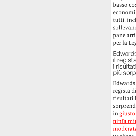
basso cos
studia le marmotte ha aperto un canale
OnlyFans tutto dedicato alle marmotte
economic
OnlyMarms (si chiama proprio così) è
tutti, in
gratuito, pubblica «contenuti non
sollevano
censurati di marmotte dalle Montagne
pane arri
Rocciose» e accetta mance per la buona
per la Le
causa della scienza.
Edwards 
il regis
Le ondate di caldo potrebbero far
i risult
aumentare il prezzo del cibo più della
più sor
guerra in Iran e della crisi nello Stretto
di Hormuz
Addirittura un punto
Edwards e
percentuale di inflazione alimentare in
regista d
più, un aumento del costo del cibo che
risultati
nel 2027 rischia di arrivare al 3 per cento.
sorprend
in
giusto
Il ristorante Trippa ha tolto dal menù i
suoi due piatti più celebri perché troppe
ninfa mi
persone prendevano solo quelli per
moderat
fotografarli
L'ha spiegato lo chef Diego