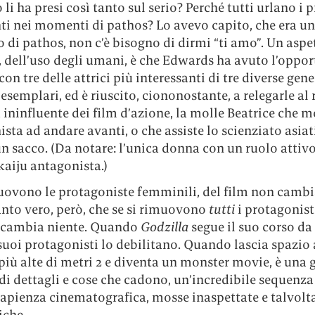
li ha presi così tanto sul serio? Perché tutti urlano i 
ti nei momenti di pathos? Lo avevo capito, che era un
i pathos, non c’è bisogno di dirmi “ti amo”. Un aspet
, dell’uso degli umani, è che Edwards ha avuto l’oppor
con tre delle attrici più interessanti di tre diverse gen
i esemplari, ed è riuscito, ciononostante, a relegarle al 
ninfluente dei film d’azione, la molle Beatrice che mo
sta ad andare avanti, o che assiste lo scienziato asiat
n sacco. (Da notare: l’unica donna con un ruolo attivo
l kaiju antagonista.)
muovono le protagoniste femminili, del film non cambi
anto vero, però, che se si rimuovono
tutti
i protagonisti
 cambia niente. Quando
Godzilla
segue il suo corso da
suoi protagonisti lo debilitano. Quando lascia spazio 
più alte di metri 2 e diventa un monster movie, è una g
di dettagli e cose che cadono, un’incredibile sequenza
apienza cinematografica, mosse inaspettate e talvolt
iche.