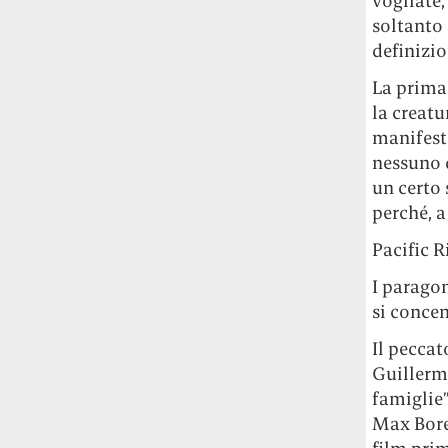
vogliate,
Rossi, per provare a sfuggire alle
soltanto
tendenze dettate da Instagram anche
definizi
sulla ristorazione.
La prima 
Il Pentagono ha improvvisamente
la creatu
cambiato il modo in cui conta i morti e i
manifesta
feriti nella guerra in Iran
Pare su
nessuno d
richiesta diretta dalla Casa Bianca.
un certo
Risultato: 4 morti "in meno" e circa 600
perché, a
feriti in più.
Pacific R
Fred Again ha passato 50 ore
consecutive in livestream su YouTube
I parago
per completare il suo nuovo mixtape
Lo
si conce
ha fatto insieme al collettivo LATIN
MAFIA, registrato tutto a Città del
Il peccat
Messico e intitolato (didascalicamente
Guillerm
ma efficacemente) 9 months & 50 hours.
famiglie”
Max Bore