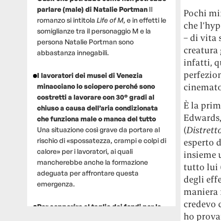
parlare (male) di Natalie Portman
Il
Pochi min
romanzo si intitola
Life of M
, e in effetti le
che l’hy
somiglianze tra il personaggio M e la
– di vita
persona Natalie Portman sono
creatura 
abbastanza innegabili.
infatti, 
perfezio
I lavoratori dei musei di Venezia
cinemato
minacciano lo sciopero perché sono
costretti a lavorare con 30° gradi al
È la pri
chiuso a causa dell’aria condizionata
Edwards,
che funziona male o manca del tutto
(
Distrett
Una situazione così grave da portare al
rischio di «spossatezza, crampi e colpi di
esperto d
calore» per i lavoratori, ai quali
insieme u
mancherebbe anche la formazione
tutto lui
adeguata per affrontare questa
degli eff
emergenza.
maniera 
credevo c
Per sopperire al taglio dei fondi per la
ho provat
ricerca, un gruppo di scienziati che