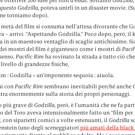
 e otterrete 200 idee per film d’essai. Soltanto
Godzilla
,
questo
Godzilla
, poteva unirli in un disaster movie. (S
one torniamo dopo).
metà del film si consuma nell’attesa divorante che Go
ra – arrivi. “Aspettando Godzilla.” Poco dopo, però, il k
 in un maestoso ventaglio di scaglie antichissime. Si
ei mostri del film è gigantesco come i mostri di
Pacif
 senso,
Pacific Rim
ha rovinato la strada a tutto ciò che
 livello di grandezze fisiche,
im : Godzilla = un’imponente sequoia : aiuola.
ni con
Pacific Rim
sembrano inevitabili perché anche
ntra enormemente sulla storia dei propri personaggi.
o più grave di
Godzilla
, però, è l’umanità che ne fa par
o del Toro aveva intenzionalmente fatto un “film per
, con siparietti comici a volte estenuanti, il
Godzilla
sc
nstein (uno degli sceneggiatori
più amati della black 