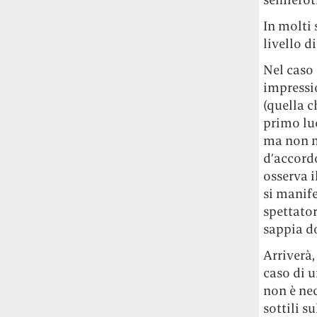
In molti
livello d
Nel caso
impressio
(quella c
primo lu
ma non m
d’accord
osserva i
si manife
spettator
sappia d
Arriverà,
caso di u
non è nec
sottili s