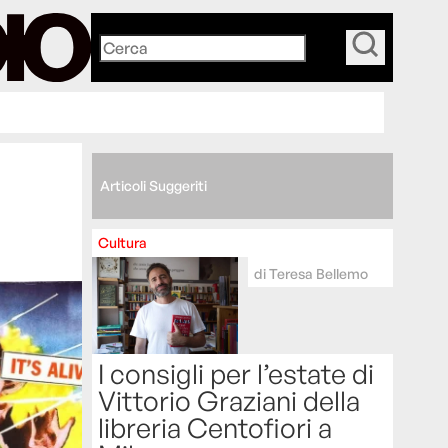
_
Articoli Suggeriti
Cultura
di
Teresa Bellemo
I consigli per l’estate di
Vittorio Graziani della
libreria Centofiori a