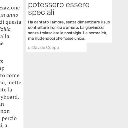
potessero essere
izzazione
speciali
un anno
 di questa
Ha cantato l'amore, senza dimenticare il suo
contraltare ironico o amaro. La giovinezza
zilla
senza tralasciare la nostalgia. La normalità,
 alla
ma illudendoci che fosse unica.
ne
di
Davide Coppo
o
:
mp
mato come
uno, mette
nte fa
oryboard,
in
 non
, perciò
i, a