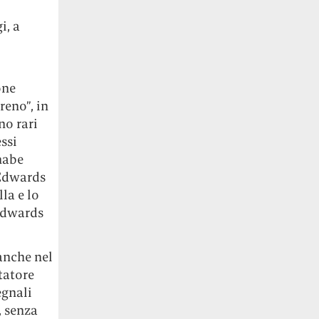
i, a
one
reno”, in
no rari
ssi
nabe
 Edwards
la e lo
 Edwards
anche nel
tatore
egnali
, senza