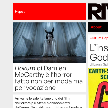
Hype ↓
About
Cultura
Po
L’in
Godz
di
Laura Spi
Hokum
di Damien
McCarthy è l’horror
fatto non per moda ma
per vocazione
Arriva nelle sale italiane uno dei film
dell'orrore più attesi e chiacchierati
dell'anno. Ne abbiamo parlato con il regista