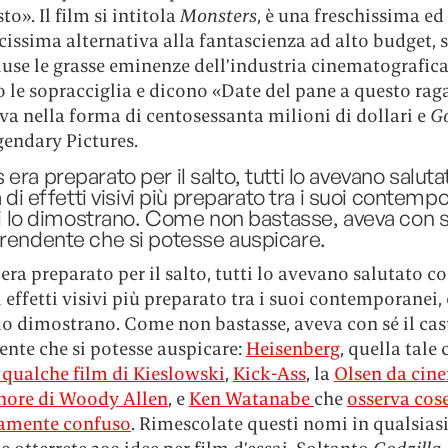
to». Il film si intitola
Monsters
, è una freschissima ed
issima alternativa alla fantascienza ad alto budget, 
cluse le grasse eminenze dell’industria cinematografica
 le sopracciglia e dicono «Date del pane a questo raga
va nella forma di centosessanta milioni di dollari e
Go
gendary Pictures.
era preparato per il salto, tutti lo avevano salu
ta di effetti visivi più preparato tra i suoi contemp
ati lo dimostrano. Come non bastasse, aveva con sé
prendente che si potesse auspicare.
ra preparato per il salto, tutti lo avevano salutato co
i effetti visivi più preparato tra i suoi contemporanei, 
 lo dimostrano. Come non bastasse, aveva con sé il cas
ente che si potesse auspicare:
Heisenberg
, quella tale 
 qualche film di Kieslowski
,
Kick-Ass
, la
Olsen da cin
nore di Woody Allen
, e
Ken Watanabe
che
osserva cos
amente confuso
. Rimescolate questi nomi in qualsias