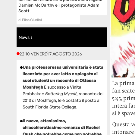
Damien McCarthy e il protagonista Adam
Scott.
di
Elisa Giudici
News ↓
22:10 VENERDÌ 7 AGOSTO 2026
Una professoressa universitaria è stata
licenziata per aver letto e spiegato ai
suoi studenti un racconto di Ottessa
La prima 
Moshfegh
È successo a Vinita
fan scate
Prabhakar:
Bettering Myself
, racconto del
5:45, pri
2013 di Moshfegh, le è costato il posto al
intera f
South Florida State College.
si è spav
Il nuovo, attesissimo,
Questa vo
chiacchieratissimo romanzo di Rachel
intonare 
Cusk che potrebbe come non potrebbe