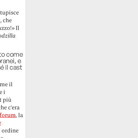
stupisce
, che
zzo!» Il
dzilla
tato come
oranei, e
 il cast
me il
e i
t più
che c’era
eforum
, la
e
i ordine