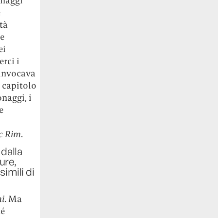
onaggi
e
tà
ue
ei
erci i
 invocava
 capitolo
naggi, i
e
ic Rim
.
dalla
ure,
simili di
i
. Ma
hé