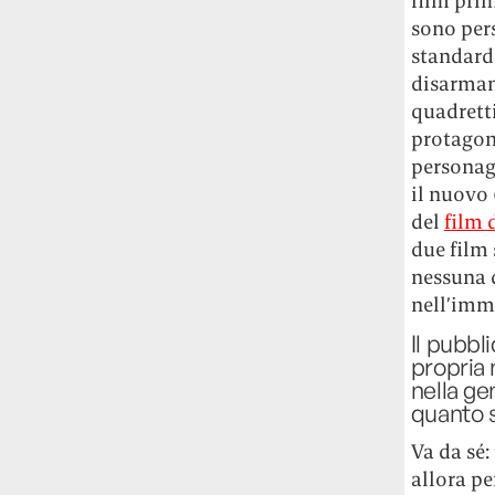
film pri
sono pers
standardi
disarmant
quadretti
protagoni
personag
il nuovo
del
film 
due film 
nessuna 
nell’imm
Il pubbl
propria 
nella ge
quanto 
Va da sé:
allora p