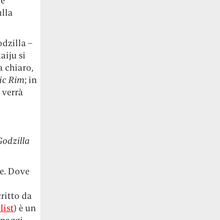
 e
ulla
dzilla –
aiju si
a chiaro,
ic Rim
; in
 verrà
Godzilla
te. Dove
ritto da
list
) è un