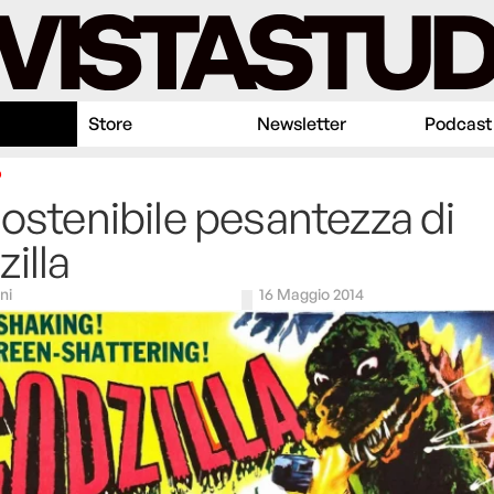
Store
Newsletter
Podcast
p
sostenibile pesantezza di
illa
ni
16 Maggio 2014