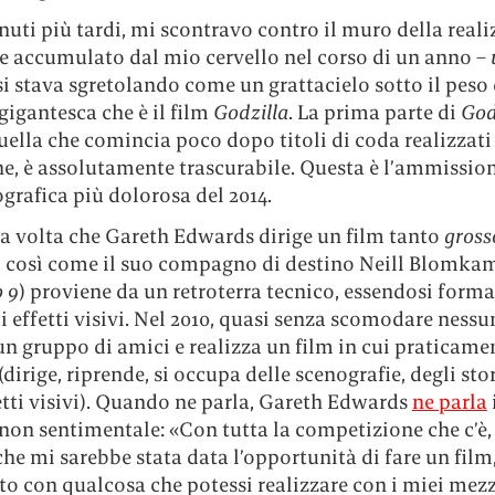
uti più tardi, mi scontravo contro il muro della real
pe accumulato dal mio cervello nel corso di un anno –
 si stava sgretolando come un grattacielo sotto il peso
gigantesca che è il film
Godzilla
. La prima parte di
God
quella che comincia poco dopo titoli di coda realizzati
ne, è assolutamente trascurabile. Questa è l’ammissio
grafica più dolorosa del 2014.
ma volta che Gareth Edwards dirige un film tanto
gross
 così come il suo compagno di destino Neill Blomka
o 9
) proviene da un retroterra tecnico, essendosi for
i effetti visivi. Nel 2010, quasi senza scomodare ness
n gruppo di amici e realizza un film in cui praticame
 (dirige, riprende, si occupa delle scenografie, degli st
etti visivi). Quando ne parla, Gareth Edwards
ne parla
non sentimentale: «Con tutta la competizione che c’è,
he mi sarebbe stata data l’opportunità di fare un film
o con qualcosa che potessi realizzare con i miei mezz