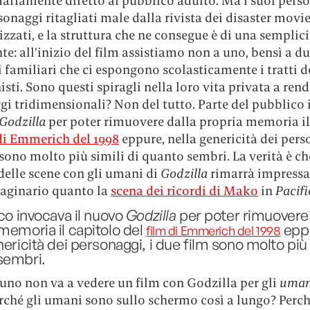
mariamente diretto al pubblico adulto. Ma i suoi pers
onaggi ritagliati male dalla rivista dei disaster movi
zzati, e la struttura che ne consegue è di una semplici
e: all’inizio del film assistiamo non a uno, bensì a d
 familiari che ci espongono scolasticamente i tratti d
sti. Sono questi spiragli nella loro vita privata a rend
gi tridimensionali? Non del tutto. Parte del pubblico
Godzilla
per poter rimuovere dalla propria memoria il
di Emmerich del 1998
eppure, nella genericità dei perso
sono molto più simili di quanto sembri. La verità è ch
delle scene con gli umani di
Godzilla
rimarrà impressa
aginario quanto la
scena dei ricordi di Mako
in
Pacif
ico invocava il nuovo
Godzilla
per poter rimuovere 
memoria il capitolo del
epp
film di Emmerich del 1998
nericità dei personaggi, i due film sono molto più 
sembri.
 uno non va a vedere un film con Godzilla per gli
uman
erché gli umani sono sullo schermo così a lungo? Perc