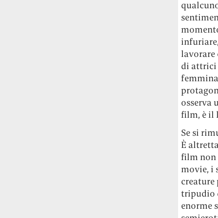
qualcuno 
sentimen
momento d
infuriare
lavorare 
di attric
femmina i
protagoni
osserva u
film, è i
Se si ri
È altrett
film non
movie, i 
creature 
tripudio 
enorme s
semierot