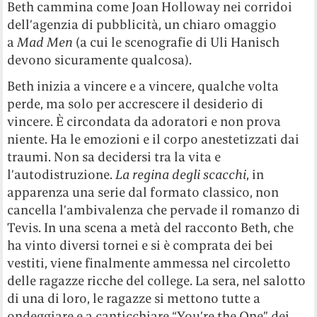
Beth cammina come Joan Holloway nei corridoi
dell’agenzia di pubblicità, un chiaro omaggio
a
Mad Men
(a cui le scenografie di Uli Hanisch
devono sicuramente qualcosa).
Beth inizia a vincere e a vincere, qualche volta
perde, ma solo per accrescere il desiderio di
vincere. È circondata da adoratori e non prova
niente. Ha le emozioni e il corpo anestetizzati dai
traumi. Non sa decidersi tra la vita e
l’autodistruzione.
La regina degli scacchi
, in
apparenza una serie dal formato classico, non
cancella l’ambivalenza che pervade il romanzo di
Tevis. In una scena a metà del racconto Beth, che
ha vinto diversi tornei e si è comprata dei bei
vestiti, viene finalmente ammessa nel circoletto
delle ragazze ricche del college. La sera, nel salotto
di una di loro, le ragazze si mettono tutte a
ondeggiare e a canticchiare “You’re the One” dei