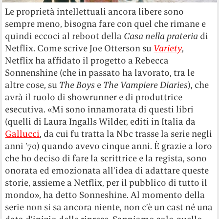
Le proprietà intellettuali ancora libere sono
sempre meno, bisogna fare con quel che rimane e
quindi eccoci al reboot della
Casa nella prateria
di
Netflix. Come scrive Joe Otterson su
Variety
,
Netflix ha affidato il progetto a Rebecca
Sonnenshine (che in passato ha lavorato, tra le
altre cose, su
The Boys
e
The
Vampiere Diaries
), che
avrà il ruolo di showrunner e di produttrice
esecutiva. «Mi sono innamorata di questi libri
(quelli di Laura Ingalls Wilder, editi in Italia da
Gallucci
, da cui fu tratta la Nbc trasse la serie negli
anni ’70) quando avevo cinque anni. È grazie a loro
che ho deciso di fare la scrittrice e la regista, sono
onorata ed emozionata all’idea di adattare queste
storie, assieme a Netflix, per il pubblico di tutto il
mondo», ha detto Sonneshine. Al momento della
serie non si sa ancora niente, non c’è un cast né una