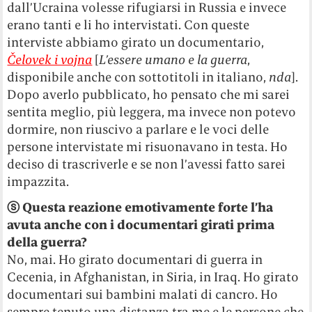
dall’Ucraina volesse rifugiarsi in Russia e invece
erano tanti e li ho intervistati. Con queste
interviste abbiamo girato un documentario,
Čelovek i vojna
[
L’essere umano e la guerra
,
disponibile anche con sottotitoli in italiano,
nda
].
Dopo averlo pubblicato, ho pensato che mi sarei
sentita meglio, più leggera, ma invece non potevo
dormire, non riuscivo a parlare e le voci delle
persone intervistate mi risuonavano in testa. Ho
deciso di trascriverle e se non l’avessi fatto sarei
impazzita.
ⓢ
Questa reazione emotivamente forte l’ha
avuta anche con i documentari girati prima
della guerra?
No, mai. Ho girato documentari di guerra in
Cecenia, in Afghanistan, in Siria, in Iraq. Ho girato
documentari sui bambini malati di cancro. Ho
sempre tenuto una distanza tra me e le persone che