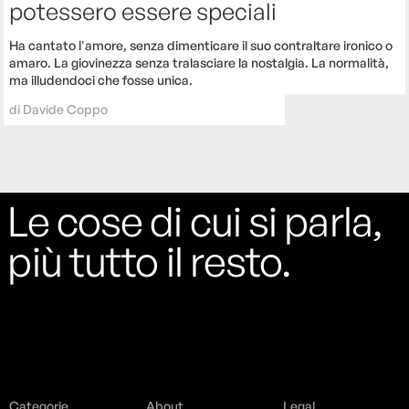
potessero essere speciali
Ha cantato l'amore, senza dimenticare il suo contraltare ironico o
amaro. La giovinezza senza tralasciare la nostalgia. La normalità,
ma illudendoci che fosse unica.
di
Davide Coppo
Le cose di cui si parla,
più tutto il resto.
Categorie
About
Legal