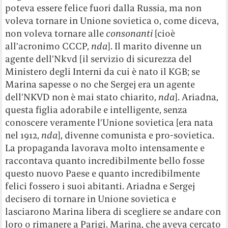
poteva essere felice fuori dalla Russia, ma non
voleva tornare in Unione sovietica o, come diceva,
non voleva tornare alle
consonanti
[cioè
all’acronimo CCCP,
nda
]. Il marito divenne un
agente dell’Nkvd [il servizio di sicurezza del
Ministero degli Interni da cui è nato il KGB; se
Marina sapesse o no che Sergej era un agente
dell’NKVD non è mai stato chiarito,
nda
]. Ariadna,
questa figlia adorabile e intelligente, senza
conoscere veramente l’Unione sovietica [era nata
nel 1912,
nda
], divenne comunista e pro-sovietica.
La propaganda lavorava molto intensamente e
raccontava quanto incredibilmente bello fosse
questo nuovo Paese e quanto incredibilmente
felici fossero i suoi abitanti. Ariadna e Sergej
decisero di tornare in Unione sovietica e
lasciarono Marina libera di scegliere se andare con
loro o rimanere a Parigi. Marina, che aveva cercato