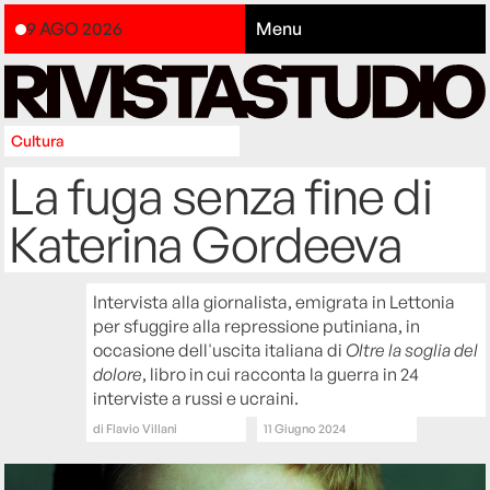
9 AGO 2026
Menu
Cultura
La fuga senza fine di
Katerina Gordeeva
Intervista alla giornalista, emigrata in Lettonia
per sfuggire alla repressione putiniana, in
occasione dell'uscita italiana di
Oltre la soglia del
dolore
, libro in cui racconta la guerra in 24
interviste a russi e ucraini.
di
Flavio Villani
11 Giugno 2024