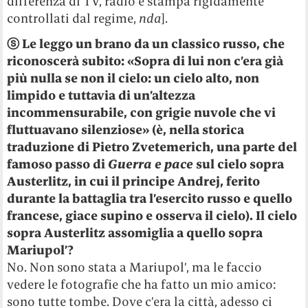
differenza di TV, radio e stampa rigidamente
controllati dal regime,
nda
].
ⓢ
Le leggo un brano da un classico russo, che
riconoscerà subito: «Sopra di lui non c’era già
più nulla se non il cielo: un cielo alto, non
limpido e tuttavia di un’altezza
incommensurabile, con grigie nuvole che vi
fluttuavano silenziose» (è, nella storica
traduzione di Pietro Zvetemerich, una parte del
famoso passo di
Guerra e pace
sul cielo sopra
Austerlitz, in cui il principe Andrej, ferito
durante la battaglia tra l’esercito russo e quello
francese, giace supino e osserva il cielo). Il cielo
sopra Austerlitz assomiglia a quello sopra
Mariupol’?
No. Non sono stata a Mariupol’, ma le faccio
vedere le fotografie che ha fatto un mio amico:
sono tutte tombe. Dove c’era la città, adesso ci