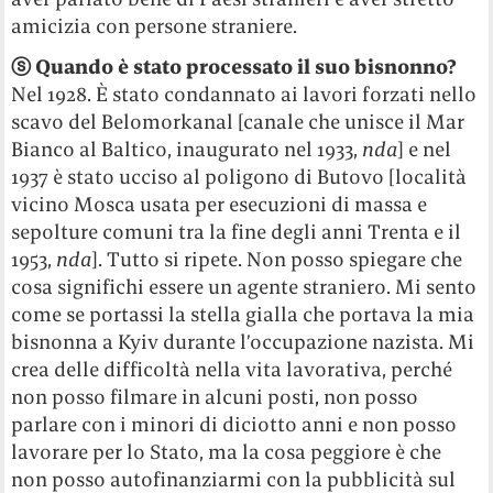
amicizia con persone straniere.
ⓢ
Quando è stato processato il suo bisnonno?
Nel 1928. È stato condannato ai lavori forzati nello
scavo del Belomorkanal [canale che unisce il Mar
Bianco al Baltico, inaugurato nel 1933,
nda
] e nel
1937 è stato ucciso al poligono di Butovo [località
vicino Mosca usata per esecuzioni di massa e
sepolture comuni tra la fine degli anni Trenta e il
1953,
nda
]. Tutto si ripete. Non posso spiegare che
cosa significhi essere un agente straniero. Mi sento
come se portassi la stella gialla che portava la mia
bisnonna a Kyiv durante l’occupazione nazista. Mi
crea delle difficoltà nella vita lavorativa, perché
non posso filmare in alcuni posti, non posso
parlare con i minori di diciotto anni e non posso
lavorare per lo Stato, ma la cosa peggiore è che
non posso autofinanziarmi con la pubblicità sul