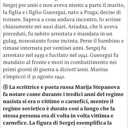
Sergej per anni e non aveva niente a parte il marito,
la figlia e i figlio Gueorgui, nato a Praga, decise di
tornare. Sapeva a cosa andava incontro, lo scrisse
chiaramente nei suoi diari. Ariadna, che li aveva
preceduti, fu subito arrestata e mandata in un
gulag, nonostante fosse incinta. Perse il bambino e
rimase internata per ventisei anni. Sergej fu
arrestato nel 1939 e fucilato nel 1941. Gueorgui fu
mandato al fronte e morì in combattimento nei
primi giorni di guerra a diciott’anni. Marina
s’impiccò il 31 agosto 1941.
ⓢ
La scrittrice e poeta russa Marija Stepanova
fa notare come durante i tredici anni del regime
nazista si era o vittime o carnefici, mentre il
regime sovietico è durato così a lungo che la
stessa persona era di volta in volta vittima e
carnefice. La figura di Sergej esemplifica la