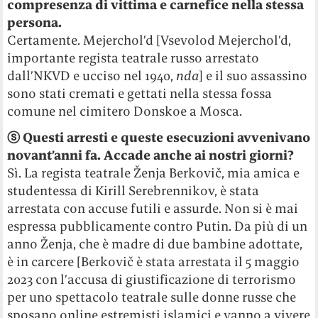
compresenza di vittima e carnefice nella stessa
persona.
Certamente. Mejerchol’d [Vsevolod Mejerchol’d,
importante regista teatrale russo arrestato
dall’NKVD e ucciso nel 1940,
nda
] e il suo assassino
sono stati cremati e gettati nella stessa fossa
comune nel cimitero Donskoe a Mosca.
ⓢ
Questi arresti e queste esecuzioni avvenivano
novant’anni fa. Accade anche ai nostri giorni?
Sì. La regista teatrale Ženja Berkovič, mia amica e
studentessa di Kirill Serebrennikov, è stata
arrestata con accuse futili e assurde. Non si è mai
espressa pubblicamente contro Putin. Da più di un
anno Ženja, che è madre di due bambine adottate,
è in carcere [Berkovič è stata arrestata il 5 maggio
2023 con l’accusa di giustificazione di terrorismo
per uno spettacolo teatrale sulle donne russe che
sposano online estremisti islamici e vanno a vivere