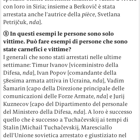
con loro in Siria; insieme a Berkovič è stata
arrestata anche l’autrice della
pièce
, Svetlana
Petrijčuk,
nda
].
ⓢ
In questi esempi le persone sono solo
vittime. Può fare esempi di persone che sono
state carnefici e vittime?
I generali che sono stati arrestati nelle ultime
settimane: Timur Ivanov [viceministro della
Difesa,
nda
], Ivan Popov [comandante della
58esima armata attiva in Ucraina,
nda
], Vadim
Šamarin [capo della Direzione principale delle
comunicazioni delle Forze Armate,
nda
] e Jurij
Kuznecov [capo del Dipartimento del personale
del Ministero della Difesa,
nda
]. A loro è successo
quello che è successo a Tuchačevskij ai tempi di
Stalin [Michail Tuchačevskij, Maresciallo
dell’Unione sovietica arrestato e giustiziato nel