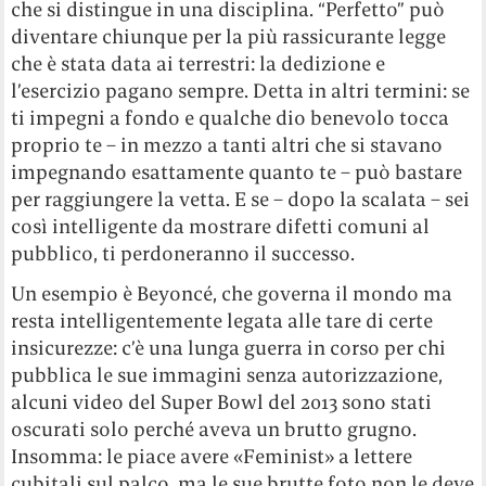
che si distingue in una disciplina. “Perfetto” può
diventare chiunque per la più rassicurante legge
che è stata data ai terrestri: la dedizione e
l’esercizio pagano sempre. Detta in altri termini: se
ti impegni a fondo e qualche dio benevolo tocca
proprio te – in mezzo a tanti altri che si stavano
impegnando esattamente quanto te – può bastare
per raggiungere la vetta. E se – dopo la scalata – sei
così intelligente da mostrare difetti comuni al
pubblico, ti perdoneranno il successo.
Un esempio è Beyoncé, che governa il mondo ma
resta intelligentemente legata alle tare di certe
insicurezze: c’è una lunga guerra in corso per chi
pubblica le sue immagini senza autorizzazione,
alcuni video del Super Bowl del 2013 sono stati
oscurati solo perché aveva un brutto grugno.
Insomma: le piace avere «Feminist» a lettere
cubitali sul palco, ma le sue brutte foto non le deve