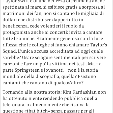
Taylor Swift è di una bellezza oltreumana anche
spettinata al mare, si esibisce gratis a sorpresa ai
matrimoni dei fan, non si contano le migliaia di
dollari che distribuisce dappertutto in
beneficenza, cede volentieri il ruolo da
protagonista anche ai concerti: invita a cantare
tutte le amiche. È talmente generosa con la luce
riflessa che le colleghe si fanno chiamare Taylor’s
Squad. L’unica accusa accreditata ad oggi quale
sarebbe? Usare sciagure sentimentali per scrivere
canzoni e fare un po’ la vittima nei testi. Ma – a
parte Springsteen e Jovanotti – non è la storia
mondiale della discografia, quella? Esistono
cantanti che cantano di qualcos’altro?
Tornando alla nostra storia: Kim Kardashian non
ha ottenuto niente rendendo pubblica quella
telefonata, o almeno niente che risolva la
questione «that bitch» senza passare per gli