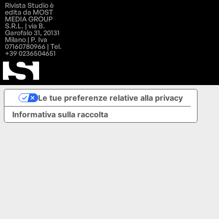
Rivista Studio è
edita da MOST
MEDIA GROUP
S.R.L. | via B.
Garofalo 31, 20131
Milano | P. Iva
07160780966 | Tel.
+39 0236504651
Le tue preferenze relative alla privacy
Informativa sulla raccolta