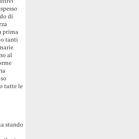
attivi
a spesso
ado di
rza
n prima
po tanti
imarie
no al
forme
una
oso
 tutte le
ma stando