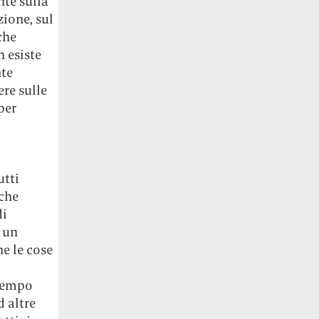
nte sulla
ione, sul
che
 esiste
nte
re sulle
per
utti
 che
di
n un
e le cose
 tempo
 altre