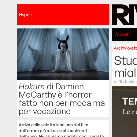
Hype ↓
About
Archivio-att
Stud
migli
di
Redazion
Hokum
di Damien
McCarthy è l’horror
fatto non per moda ma
per vocazione
Arriva nelle sale italiane uno dei film
dell'orrore più attesi e chiacchierati
dell'anno. Ne abbiamo parlato con il regista