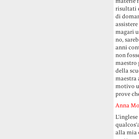
materie f
risultati
di domand
assistere
magari un
no, sareb
anni cont
non fosse
maestro 
della scu
maestra a
motivo u
prove che
Anna Mom
L’inglese
qualcos’a
alla mia 