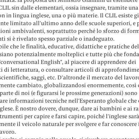
IL sin dalle elementari, ossia insegnare, tramite una 
 in lingua inglese, una o più materie. Il CLIL esiste gi
te limitato all’ultimo anno delle scuole superiori, e 
ioni ambivalenti, soprattutto perché lo sforzo di fo
ti si è rivelato spesso parziale o inadeguato.
ile che le finalità, educative, didattiche e pratiche del
siano potenzialmente molteplici e tutte più che fonda
“conversational English”, al piacere di apprendere dei
 di letteratura, o consultare articoli di approfondim
scientifiche, saggi, etc. D’altronde il mercato del lavor
mente cambiato, globalizzandosi enormemente, così 
arte di noi (e figurarsi le prossime generazioni) sono 
re informazioni tecniche nell’Esperanto globale che 
glese. È nostro dovere, dunque, dare ai bambini e ai ra
strumenti per capire e farsi capire, poiché l’inglese sa
ente il veicolo naturale per svolgere e far conoscere 
avoro.