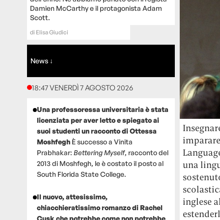
Damien McCarthy e il protagonista Adam
Scott.
di
Elisa Giudici
News ↓
18:47 VENERDÌ 7 AGOSTO 2026
Una professoressa universitaria è stata
licenziata per aver letto e spiegato ai
Insegnare
suoi studenti un racconto di Ottessa
imparare 
Moshfegh
È successo a Vinita
Language
Prabhakar:
Bettering Myself
, racconto del
2013 di Moshfegh, le è costato il posto al
una ling
South Florida State College.
sostenuto
scolastic
Il nuovo, attesissimo,
inglese al
chiacchieratissimo romanzo di Rachel
estender
Cusk che potrebbe come non potrebbe