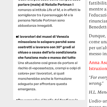
fattibili
parlare (male) di Natalie Portman
Il
mentre a
romanzo si intitola
Life of M
, e in effetti le
l’educazi
somiglianze tra il personaggio M e la
persona Natalie Portman sono
rinunciam
abbastanza innegabili.
Benedetto
Dunque, c
I lavoratori dei musei di Venezia
come una
minacciano lo sciopero perché sono
costretti a lavorare con 30° gradi al
per un’al
chiuso a causa dell’aria condizionata
messo in
che funziona male o manca del tutto
Anna Asc
Una situazione così grave da portare al
Istruzio
rischio di «spossatezza, crampi e colpi di
calore» per i lavoratori, ai quali
“
For ever
mancherebbe anche la formazione
wrong.”
adeguata per affrontare questa
emergenza.
H.L. Men
Per sopperire al taglio dei fondi per la
L’odio-am
ricerca, un gruppo di scienziati che
nuova pun