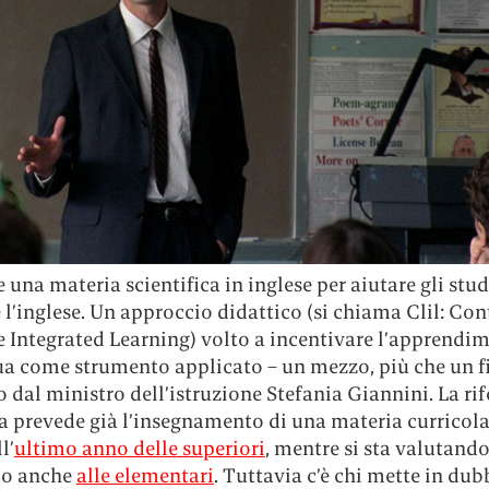
 una materia scientifica in inglese per aiutare gli stud
l’inglese. Un approccio didattico (si chiama Clil: Co
 Integrated Learning) volto a incentivare l’apprendim
ua come strumento applicato – un mezzo, più che un f
 dal ministro dell’istruzione Stefania Giannini. La r
a prevede già l’insegnamento di una materia curricola
l’
ultimo anno delle superiori
, mentre si sta valutando
lo anche
alle elementari
. Tuttavia c’è chi mette in dub