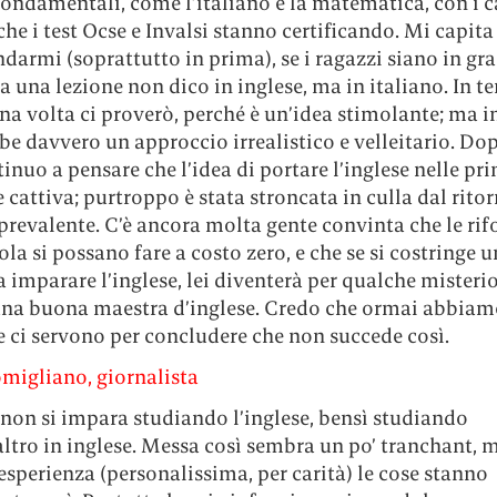
ondamentali, come l’italiano e la matematica, con i c
 che i test Ocse e Invalsi stanno certificando. Mi capit
armi (soprattutto in prima), se i ragazzi siano in gr
 a una lezione non dico in inglese, ma in italiano. In te
a volta ci proverò, perché è un’idea stimolante; ma i
be davvero un approccio irrealistico e velleitario. Do
inuo a pensare che l’idea di portare l’inglese nelle pr
 cattiva; purtroppo è stata stroncata in culla dal ritor
prevalente. C’è ancora molta gente convinta che le ri
ola si possano fare a costo zero, e che se si costringe 
 imparare l’inglese, lei diventerà per qualche misteri
na buona maestra d’inglese. Credo che ormai abbiamo
 ci servono per concludere che non succede così.
igliano, giornalista
 non si impara studiando l’inglese, bensì studiando
ltro in inglese. Messa così sembra un po’ tranchant, 
esperienza (personalissima, per carità) le cose stanno