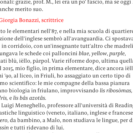
onali: grazie, prof. M., lei era un po’ fascio, ma se oggi
 anche merito suo.
iorgia Bonazzi, scrittrice
to le elementari nell’87, e nella mia scuola di quartiere
uzione dell’inglese sembrò all’avanguardia. Ci sposta
 in corridoio, con un’insegnante tutt’altro che madrel
lungava le schede coi palloncini
blue
,
yellow
,
purple
,
ti blù, ièllo, pàrpol. Varie riforme dopo, ultima quell
l 2015, mio figlio, in prima elementare, dice ancora ièl
i ’90, al liceo, in Friuli, ho assaggiato un certo tipo di
smo scientifico: le mie compagne della bassa pianura
ano biologia in friulano, improvvisando
lis ribosòmas, 
ris,
e
lis bâs azotâs.
 Luigi Meneghello, professore all’università di Readin
astiche linguistico (veneto, italiano, inglese e francese
ero
, da bambino, a Malo, non studiava le lingue, per d
ssìn
e tutti ridevano di lui.