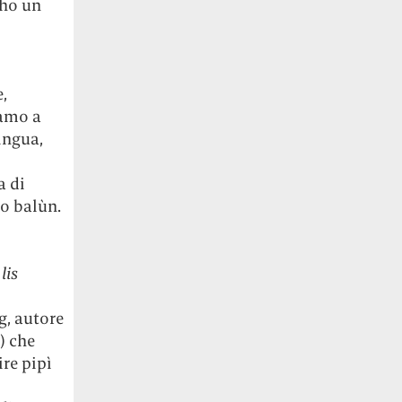
 ho un
,
vamo a
ingua,
a di
lo balùn.
lis
g, autore
) che
ire pipì