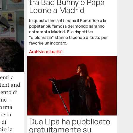
tra Bad Bunny e Papa
Leone a Madrid
In questo fine settimana il Pontefice e la
popstar più famosa del mondo saranno
entrambi a Madrid. E le rispettive
"diplomazie" stanno facendo di tutto per
favorire un incontro.
Archivio-attualità
enti a
ntent and
ento di
ine –
iforma
re in
Dua Lipa ha pubblicato
 di
gratuitamente su
bio la