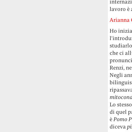
internazi
lavoro è
Arianna G
Ho inizia
l’introd
studiarlo
che ci al
pronuncia
Renzi, ne
Negli ann
bilingui
ripassav
mitocond
Lo stesso
di quel p
è
Pomo P
diceva
pi