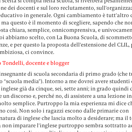
 scelta si compia nella scuola, si riverbera pesanteme
e dei docenti e sul loro reclutamento, sull’organizzaz
educativo in generale. Ogni cambiamento è tutt’altro 
 ma questo è il momento di scegliere, sapendo che non
osta chiara, semplice, onnicomprensiva, e univocame
Noi abbiamo scelto, con La Buona Scuola, di scommette
e, e per questo la proposta dell’estensione del CLIL, 
mbiziosa, ci convince.
 Tondelli, docente e blogger
insegnante di scuola secondaria di primo grado (che t
 “scuola media”). Intorno a me dovrei avere studenti
inglese già da cinque, sei, sette anni; in grado quindi 
e un discorso e, perché no, di assistere a una lezione i
olto semplice. Purtroppo la mia esperienza mi dice ch
o così. Non solo i ragazzi escono dalle primarie con
natura di inglese che lascia molto a desiderare; ma il
 non imparare l’inglese purtroppo sembra sottratto ad