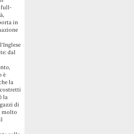
full-
à,
porta in
rmazione
l’Inglese
te: dal
ento,
o è
che la
costretti
è la
gazzi di
rà molto
il