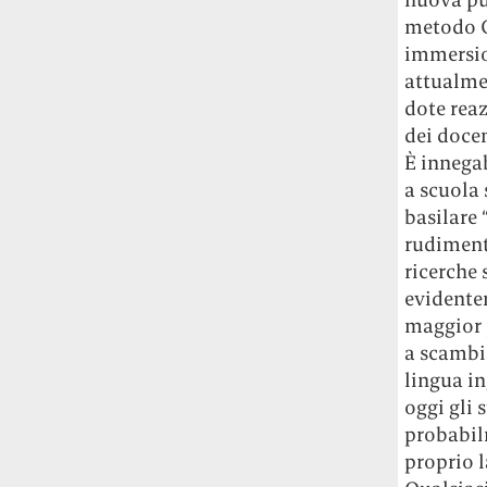
studia le marmotte ha aperto un canale
metodo CL
OnlyFans tutto dedicato alle marmotte
immersion
OnlyMarms (si chiama proprio così) è
attualmen
gratuito, pubblica «contenuti non
dote reaz
censurati di marmotte dalle Montagne
dei docen
Rocciose» e accetta mance per la buona
causa della scienza.
È innegab
a scuola 
Le ondate di caldo potrebbero far
basilare 
aumentare il prezzo del cibo più della
rudimenti
guerra in Iran e della crisi nello Stretto
ricerche 
di Hormuz
Addirittura un punto
evidente
percentuale di inflazione alimentare in
maggior p
più, un aumento del costo del cibo che
a scambia
nel 2027 rischia di arrivare al 3 per cento.
lingua in
Il ristorante Trippa ha tolto dal menù i
oggi gli 
suoi due piatti più celebri perché troppe
probabilm
persone prendevano solo quelli per
proprio l
fotografarli
L'ha spiegato lo chef Diego