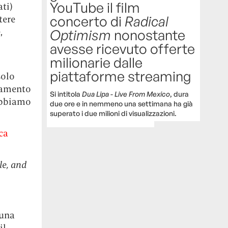
YouTube il film
ati)
concerto di
Radical
tere
,
Optimism
nonostante
avesse ricevuto offerte
milionarie dalle
piattaforme streaming
solo
namento
Si intitola
Dua Lipa - Live From Mexico
, dura
 Abbiamo
due ore e in nemmeno una settimana ha già
superato i due milioni di visualizzazioni.
ca
le, and
 una
il