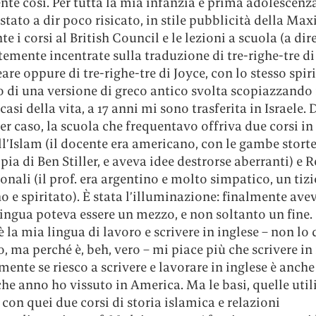
te così. Per tutta la mia infanzia e prima adolescenza
 stato a dir poco risicato, in stile pubblicità della Max
e i corsi al British Council e le lezioni a scuola (a dire
emente incentrate sulla traduzione di tre-righe-tre di
re oppure di tre-righe-tre di Joyce, con lo stesso spir
 di una versione di greco antico svolta scopiazzando i
 casi della vita, a 17 anni mi sono trasferita in Israele. 
r caso, la scuola che frequentavo offriva due corsi in 
ll’Islam (il docente era americano, con le gambe storte
pia di Ben Stiller, e aveva idee destrorse aberranti) e 
onali (il prof. era argentino e molto simpatico, un tizi
 e spiritato). È stata l’illuminazione: finalmente ave
ingua poteva essere un mezzo, e non soltanto un fine.
 è la mia lingua di lavoro e scrivere in inglese – non lo 
 ma perché è, beh, vero – mi piace più che scrivere in 
ente se riesco a scrivere e lavorare in inglese è anch
he anno ho vissuto in America. Ma le basi, quelle utili
 con quei due corsi di storia islamica e relazioni