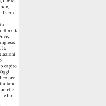
, il mio
ibon,
 il vero
ito
l Rocci).
Dove,
inglese:
, la
Relazioni
o
vo capito
 Oggi
dico per
italiano.
e perché
, le ho