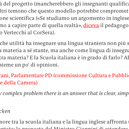
tà del progetto (mancherebbero gli insegnanti qualific
ltri temono che questo modello potrebbe compromet
one scientifica («Se studiamo un argomento in inglese
o a capire parte di quella realtà»,
diceva
il pedagogo
 Vertecchi al CorSera).
he utilità ha insegnare una lingua straniera non più 
 materia a sé stante, ma anche come lingua di inseg
tra materia? E la Scuola italiana è in grado di farlo?
sieme un po’ di opinioni.
ani, Parlamentare PD (commissione Cultura e Pubbli
ne della Camera)
y complex problem there is an answer that is clear, simp
cken
ore tra la scuola italiana e la lingua inglese affronta
tata: la proposta del Ministro Giannini di estendere 