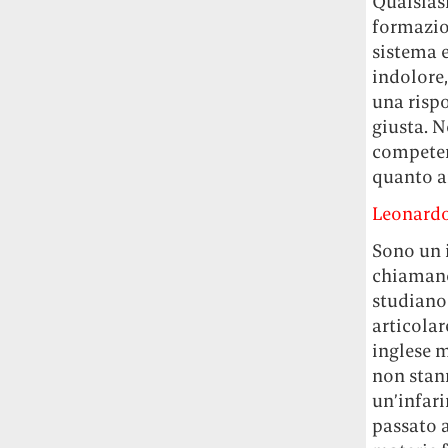
Qualsiasi
Rossi, per provare a sfuggire alle
formazion
tendenze dettate da Instagram anche
sistema 
sulla ristorazione.
indolore,
una risp
Il Pentagono ha improvvisamente
cambiato il modo in cui conta i morti e i
giusta. 
feriti nella guerra in Iran
Pare su
competenz
richiesta diretta dalla Casa Bianca.
quanto a
Risultato: 4 morti "in meno" e circa 600
Leonardo
feriti in più.
Sono un 
Fred Again ha passato 50 ore
chiamano
consecutive in livestream su YouTube
studiano 
per completare il suo nuovo mixtape
Lo
articolar
ha fatto insieme al collettivo LATIN
MAFIA, registrato tutto a Città del
inglese m
Messico e intitolato (didascalicamente
non stann
ma efficacemente) 9 months & 50 hours.
un’infari
passato a