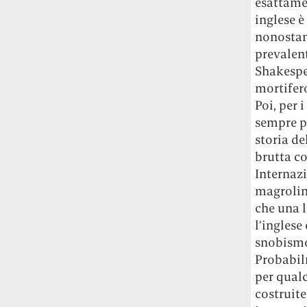
esattamen
inglese è
nonostant
prevalent
Shakespea
mortifero
Poi, per i
sempre pe
storia de
brutta co
Internazi
magrolino
che una l
l’inglese
snobismo,
Probabilm
per qualc
costruite