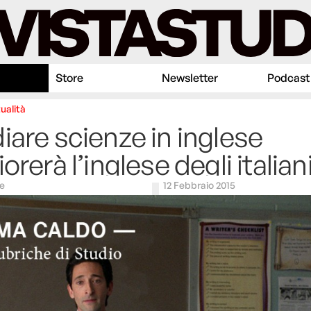
Store
Newsletter
Podcast
ualità
iare scienze in inglese
orerà l’inglese degli italian
e
12 Febbraio 2015