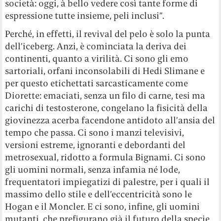
società: oggi, à bello vedere così tante forme di
espressione tutte insieme, peli inclusi”.
Perché, in effetti, il revival del pelo è solo la punta
dell’iceberg. Anzi, è cominciata la deriva dei
continenti, quanto a virilità. Ci sono gli emo
sartoriali, orfani inconsolabili di Hedi Slimane e
per questo etichettati sarcasticamente come
Diorette: emaciati, senza un filo di carne, tesi ma
carichi di testosterone, congelano la fisicità della
giovinezza acerba facendone antidoto all’ansia del
tempo che passa. Ci sono i manzi televisivi,
versioni estreme, ignoranti e debordanti del
metrosexual, ridotto a formula Bignami. Ci sono
gli uomini normali, senza infamia né lode,
frequentatori impiegatizi di palestre, per i quali il
massimo dello stile e dell’eccentricità sono le
Hogan e il Moncler. E ci sono, infine, gli uomini
mutanti, che prefigurano già il futuro della specie,