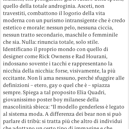
quello della totale androginia. Asceti, non
travestiti, combattono il logorio della vita
moderna con un purismo intransigente che è credo
estetico e morale: nessun pelo, nessuna ciccia,
nessun tratto secondario, maschile o femminile
che sia. Nulla: rinuncia totale, solo stile.
Identificano il proprio mondo con quello di
designer come Rick Ownens e Rad Hourani,
indossano sovente i tacchi e rappresentano la
nicchia della nicchia: forse, visivamente, la più
eccitante. Non li ama nessuno, perché sfuggire alle
definizioni – etero, gay o quel che è – spiazza
sempre. Spiega a tal proposito Elia Quadri,
giovanissimo poster boy milanese della
mascolinità sbieca: “Il modello genderless è legato
al sistema moda. A differenza dei bear non si può
parlare di tribù: si tratta più che altro di individui
che adottano un certo tipo di immagine e che,