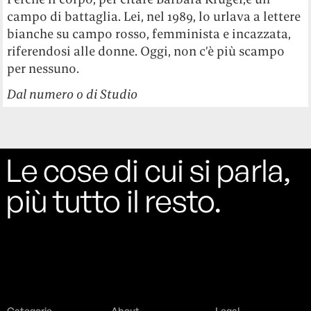
campo di battaglia. Lei, nel 1989, lo urlava a lettere
bianche su campo rosso, femminista e incazzata,
riferendosi alle donne. Oggi, non c’è più scampo
per nessuno.
Dal numero 0 di Studio
Le cose di cui si parla,
più tutto il resto.
Categorie
About
Legal