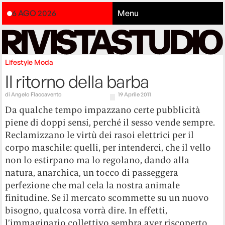
6 AGO 2026
Menu
Lifestyle
Moda
Il ritorno della barba
di
Angelo Flaccavento
19 Aprile 2011
Da qualche tempo impazzano certe pubblicità
piene di doppi sensi, perché il sesso vende sempre.
Reclamizzano le virtù dei rasoi elettrici per il
corpo maschile: quelli, per intenderci, che il vello
non lo estirpano ma lo regolano, dando alla
natura, anarchica, un tocco di passeggera
perfezione che mal cela la nostra animale
finitudine. Se il mercato scommette su un nuovo
bisogno, qualcosa vorrà dire. In effetti,
l’immaginario collettivo sembra aver riscoperto