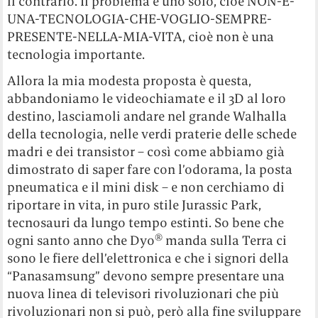
il contrario. Il problema è uno solo, cioè NON-È-
UNA-TECNOLOGIA-CHE-VOGLIO-SEMPRE-
PRESENTE-NELLA-MIA-VITA, cioè non è una
tecnologia importante.
Allora la mia modesta proposta è questa,
abbandoniamo le videochiamate e il 3D al loro
destino, lasciamoli andare nel grande Walhalla
della tecnologia, nelle verdi praterie delle schede
madri e dei transistor – così come abbiamo già
dimostrato di saper fare con l’odorama, la posta
pneumatica e il mini disk – e non cerchiamo di
riportare in vita, in puro stile Jurassic Park,
tecnosauri da lungo tempo estinti. So bene che
®
ogni santo anno che Dyo
manda sulla Terra ci
sono le fiere dell’elettronica e che i signori della
“Panasamsung” devono sempre presentare una
nuova linea di televisori rivoluzionari che più
rivoluzionari non si può, però alla fine sviluppare