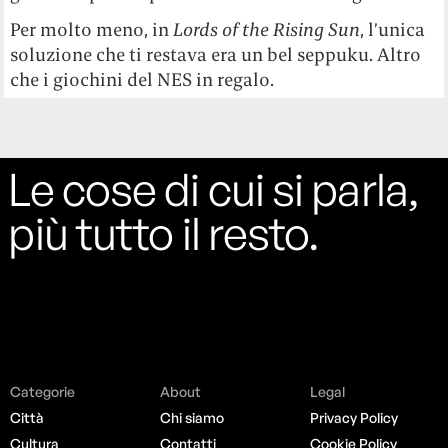
Per molto meno, in
Lords of the Rising Sun
, l’unica
soluzione che ti restava era un bel seppuku. Altro
che i giochini del NES in regalo.
Le cose di cui si parla,
più tutto il resto.
Categorie
About
Legal
Città
Chi siamo
Privacy Policy
Cultura
Contatti
Cookie Policy