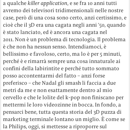
a qualche
killer application
, e se fra 10 anni tutti
avremo dei televisori tridimensionali nelle nostre
case, però di una cosa sono certo, anzi certissimo, e
cioè che il 3D era una cagata negli anni ’50, quando
è stato lanciato, ed è ancora una cagata nel
2011. Non è un problema di tecnologia. Il problema
è che non ha nessun senso. Intendiamoci, è
bellissimo e favoloso, certo, ma lo è per 5 minuti,
perché è e rimarrà sempre una cosa innaturale ai
confini della labirintite e perché tutto sommato
posso accontentarmi del fatto – anzi forse
preferisco – che Nadal gli smash li faccia a due
metri da me e non esattamente dentro al mio
cervello e che le lolite del k-pop non finiscano per
mettermi le loro videozinne in bocca. In fondo, a
pensarci bene, tutta questa storia del 3D puzza di
marketing terminale lontano un miglio. È come se
la Philips, oggi, si mettesse a riproporre sul