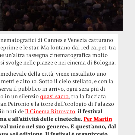
 cinematografici di Cannes e Venezia catturano
teprime e le star. Ma lontano dai red carpet, tra
he un’altra rassegna cinematografica molto
 si svolge nelle piazze e nei cinema di Bologna.
e medievale della città, viene installato uno
etri e alto 10. Sotto il cielo stellato, e con la
erva il pubblico in arrivo, ogni sera più di
o in un silenzio
quasi sacro
, tra la facciata
an Petronio e la torre dell’orologio di Palazzo
più noti de
Il Cinema Ritrovato
,
il festival
ma e all’attività delle cineteche.
Per Martin
val unico nel suo genere». E quest’anno, dal
 sua 40ª edizione. Il festival è organizzato