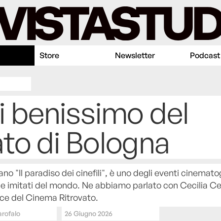
Store
Newsletter
Podcast
ti benissimo del
to di Bologna
no "Il paradiso dei cinefili", è uno degli eventi cinematog
e imitati del mondo. Ne abbiamo parlato con Cecilia Cen
ice del Cinema Ritrovato.
rofalo
26 Giugno 2026