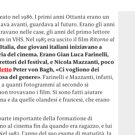
eato nel 1986. I primi anni Ottanta erano un
ava avanti, guardava al futuro. Erano gli anni
ravano nelle case, gli anni del primo lettore
 in VHS. Nel 1985 era uscito il film
Ritorno al
 Italia, due giovani italiani iniziavano a
oria del cinema. Erano Gian Luca Farinelli,
rettori del festival, e Nicola Mazzanti, poco
detto
Peter von Bagh, «Ci vogliono dei
osa del genere»
. Farinelli e Mazzanti, infatti,
 a quanti fotogrammi al secondo si
on trovavano i film. Si sono fatti aiutare
na e da quelle olandesi e francesi, che erano
parte importante della formazione di
vano al cinema fin da quando era ragazzo, e lui
Nel 1982, l’anno del suo esame di maturità, la