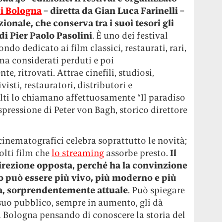
i Bologna
– diretta da Gian Luca Farinelli –
zionale, che conserva tra i suoi tesori gli
di Pier Paolo Pasolini
. È uno dei festival
do dedicato ai film classici, restaurati, rari,
ma considerati perduti e poi
, ritrovati. Attrae cinefili, studiosi,
ivisti, restauratori, distributori e
lti lo chiamano affettuosamente “Il paradiso
espressione di Peter von Bagh, storico direttore
cinematografici celebra soprattutto le novità;
olti film che
lo streaming
assorbe presto.
Il
irezione opposta, perché ha la convinzione
so può essere più vivo, più moderno e più
ta, sorprendentemente attuale
. Può spiegare
 suo pubblico, sempre in aumento, gli dà
a Bologna pensando di conoscere la storia del