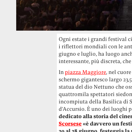
Ogni estate i grandi festival
i riflettori mondiali con le an
giugno e luglio, ha luogo anc
interessante, più discreta, che
In
piazza Maggiore
, nel cuor
schermo gigantesco largo 23,5 m
statua del dio Nettuno che oss
quattromila spettatori siedon
incompiuta della Basilica di S
d’Accursio. È uno dei luoghi 
dedicato alla storia del cine
Scorsese
«è davvero un festi
20 al 28 giugno, festeggia la