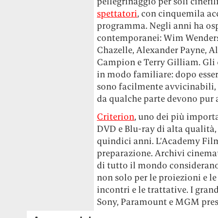
pellegrinaggio per soli cinefil
spettatori
, con cinquemila acc
programma. Negli anni ha ospi
contemporanei: Wim Wenders,
Chazelle, Alexander Payne, A
Campion e Terry Gilliam. Gli 
in modo familiare: dopo esser
sono facilmente avvicinabili
da qualche parte devono pur 
Criterion
, uno dei più importa
DVD e Blu-ray di alta qualità
quindici anni. L’Academy Fil
preparazione. Archivi cinemat
di tutto il mondo consideran
non solo per le proiezioni e le
incontri e le trattative. I gra
Sony, Paramount e MGM present