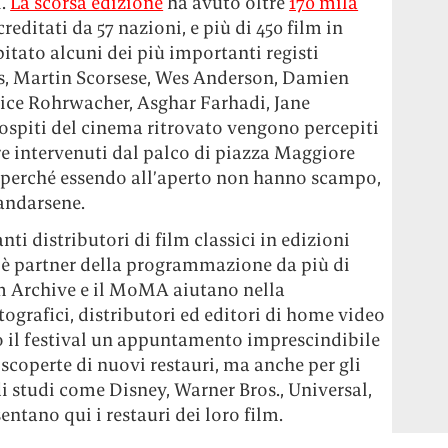
i.
La scorsa edizione
ha avuto oltre
170 mila
reditati da 57 nazioni, e più di 450 film in
tato alcuni dei più importanti registi
 Martin Scorsese, Wes Anderson, Damien
lice Rohrwacher, Asghar Farhadi, Jane
ospiti del cinema ritrovato vengono percepiti
e intervenuti dal palco di piazza Maggiore
, perché essendo all’aperto non hanno scampo,
andarsene.
nti distributori di film classici in edizioni
, è partner della programmazione da più di
m Archive e il MoMA aiutano nella
ografici, distributori ed editori di home video
o il festival un appuntamento imprescindibile
 scoperte di nuovi restauri, ma anche per gli
ndi studi come Disney, Warner Bros., Universal,
ano qui i restauri dei loro film.