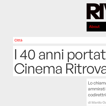
About
Città
I 40 anni porta
Cinema Ritrova
Lo chiama
ammirati 
codirettr
di
Manlio Ga