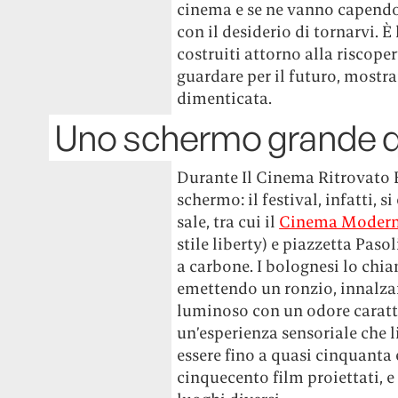
cinema e se ne vanno capendo 
con il desiderio di tornarvi. 
costruiti attorno alla riscope
guardare per il futuro, mostr
dimenticata.
Uno schermo grande q
Durante Il Cinema Ritrovato 
schermo: il festival, infatti, 
sale, tra cui il
Cinema Modern
stile liberty) e piazzetta Paso
a carbone. I bolognesi lo ch
emettendo un ronzio, innalzan
luminoso con un odore caratte
un’esperienza sensoriale che l
essere fino a quasi cinquanta 
cinquecento film proiettati, 