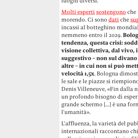
luoghi diversi.
Molti esperti
sostengono
che 
morendo. Ci sono
dati
che
su
incassi al botteghino mondia
nemmeno entro il 2029.
Bolog
tendenza, questa crisi: sodd
visione collettiva, dal vivo, 
suggestivo – non sul divano 
altre – in cui non si può met
velocità 1,5x
. Bologna dimost
le sale e le piazze si riempio
Denis Villeneuve, «Fin dalla n
un profondo bisogno di esperi
grande schermo […] è una form
l’umanità».
L’affluenza, la varietà del pub
internazionali raccontano ch