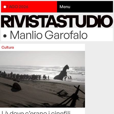
7 AGO 2026
Menu
• Manlio Garofalo
Cultura
Là dove c’erano i cinefili