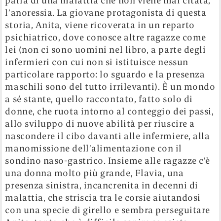
parla di una malattia che non viene mai citata,
l’anoressia. La giovane protagonista di questa
storia, Anita, viene ricoverata in un reparto
psichiatrico, dove conosce altre ragazze come
lei (non ci sono uomini nel libro, a parte degli
infermieri con cui non si istituisce nessun
particolare rapporto: lo sguardo e la presenza
maschili sono del tutto irrilevanti). È un mondo
a sé stante, quello raccontato, fatto solo di
donne, che ruota intorno al conteggio dei passi,
allo sviluppo di nuove abilità per riuscire a
nascondere il cibo davanti alle infermiere, alla
manomissione dell’alimentazione con il
sondino naso-gastrico.
Insieme alle ragazze c’è
una donna molto più grande, Flavia, una
presenza sinistra, incancrenita in decenni di
malattia, che striscia tra le corsie aiutandosi
con una specie di girello e sembra perseguitare