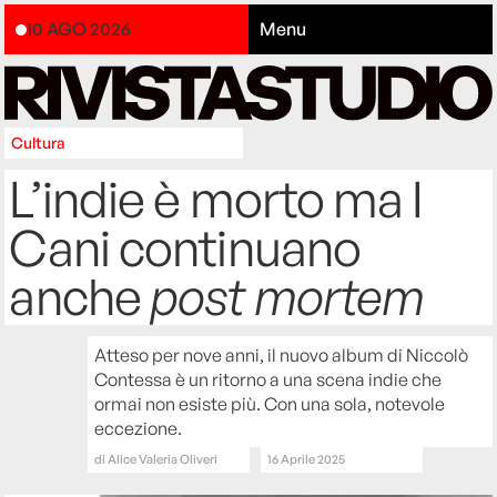
10 AGO 2026
Menu
Cultura
L’indie è morto ma I
Cani continuano
anche
post mortem
Atteso per nove anni, il nuovo album di Niccolò
Contessa è un ritorno a una scena indie che
ormai non esiste più. Con una sola, notevole
eccezione.
di
Alice Valeria Oliveri
16 Aprile 2025