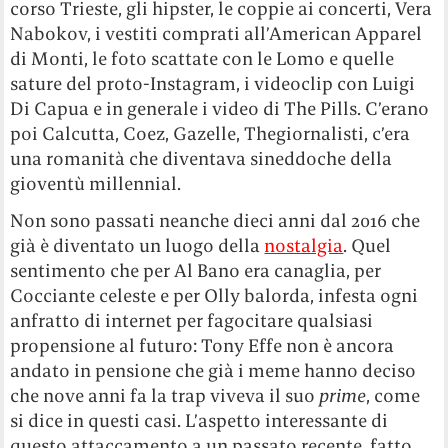
corso Trieste, gli hipster, le coppie ai concerti, Vera
Nabokov, i vestiti comprati all’American Apparel
di Monti, le foto scattate con le Lomo e quelle
sature del proto-Instagram, i videoclip con Luigi
Di Capua e in generale i video di The Pills. C’erano
poi Calcutta, Coez, Gazelle, Thegiornalisti, c’era
una romanità che diventava sineddoche della
gioventù millennial.
Non sono passati neanche dieci anni dal 2016 che
già è diventato un luogo della
nostalgia
. Quel
sentimento che per Al Bano era canaglia, per
Cocciante celeste e per Olly balorda, infesta ogni
anfratto di internet per fagocitare qualsiasi
propensione al futuro: Tony Effe non è ancora
andato in pensione che già i meme hanno deciso
che nove anni fa la trap viveva il suo
prime
, come
si dice in questi casi. L’aspetto interessante di
questo attaccamento a un passato recente, fatto