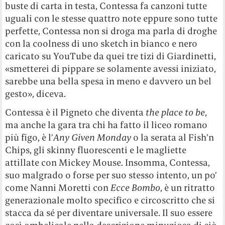
buste di carta in testa, Contessa fa canzoni tutte
uguali con le stesse quattro note eppure sono tutte
perfette, Contessa non si droga ma parla di droghe
con la coolness di uno sketch in bianco e nero
caricato su YouTube da quei tre tizi di Giardinetti,
«smetterei di pippare se solamente avessi iniziato,
sarebbe una bella spesa in meno e davvero un bel
gesto», diceva.
Contessa è il Pigneto che diventa
the place to be
,
ma anche la gara tra chi ha fatto il liceo romano
più figo, è l’
Any Given Monday
o la serata al Fish’n
Chips, gli skinny fluorescenti e le magliette
attillate con Mickey Mouse. Insomma, Contessa,
suo malgrado o forse per suo stesso intento, un po’
come Nanni Moretti con
Ecce Bombo
, è un ritratto
generazionale molto specifico e circoscritto che si
stacca da sé per diventare universale. Il suo essere