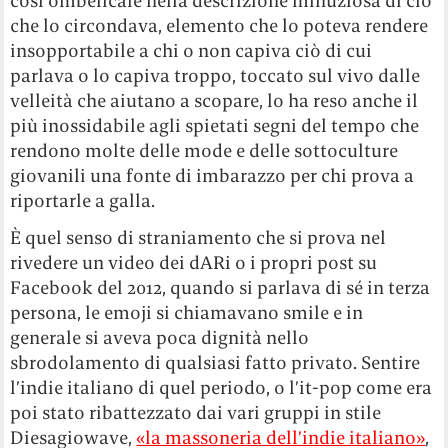
così ombelicale nella descrizione minuziosa di ciò
che lo circondava, elemento che lo poteva rendere
insopportabile a chi o non capiva ciò di cui
parlava o lo capiva troppo, toccato sul vivo dalle
velleità che aiutano a scopare, lo ha reso anche il
più inossidabile agli spietati segni del tempo che
rendono molte delle mode e delle sottoculture
giovanili una fonte di imbarazzo per chi prova a
riportarle a galla.
È quel senso di straniamento che si prova nel
rivedere un video dei dARi o i propri post su
Facebook del 2012, quando si parlava di sé in terza
persona, le emoji si chiamavano smile e in
generale si aveva poca dignità nello
sbrodolamento di qualsiasi fatto privato. Sentire
l’indie italiano di quel periodo, o l’it-pop come era
poi stato ribattezzato dai vari gruppi in stile
Diesagiowave,
«la massoneria dell’indie italiano»
,