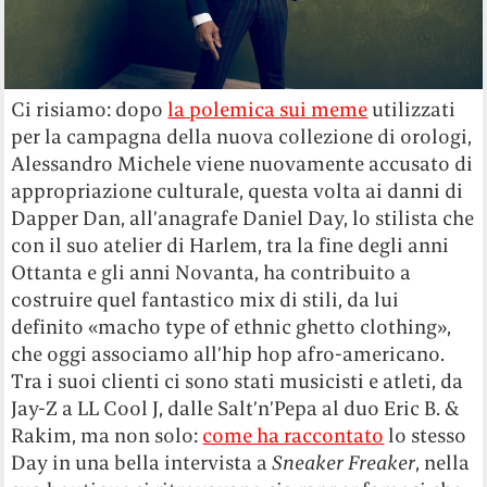
Ci risiamo: dopo
la polemica sui meme
utilizzati
per la campagna della nuova collezione di orologi,
Alessandro Michele viene nuovamente accusato di
appropriazione culturale, questa volta ai danni di
Dapper Dan, all’anagrafe Daniel Day, lo stilista che
con il suo atelier di Harlem, tra la fine degli anni
Ottanta e gli anni Novanta, ha contribuito a
costruire quel fantastico mix di stili, da lui
definito «macho type of ethnic ghetto clothing»,
che oggi associamo all’hip hop afro-americano.
Tra i suoi clienti ci sono stati musicisti e atleti, da
Jay-Z a LL Cool J, dalle Salt’n’Pepa al duo Eric B. &
Rakim, ma non solo:
come ha raccontato
lo stesso
Day in una bella intervista a
Sneaker Freaker
, nella