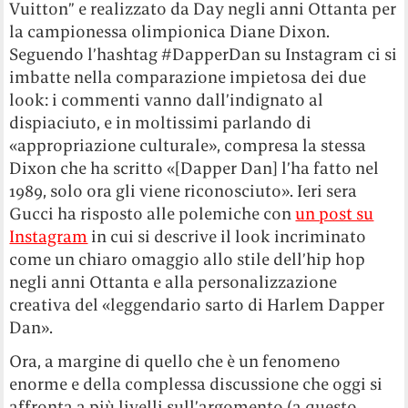
Vuitton” e realizzato da Day negli anni Ottanta per
la campionessa olimpionica Diane Dixon.
Seguendo l’hashtag #DapperDan su Instagram ci si
imbatte nella comparazione impietosa dei due
look: i commenti vanno dall’indignato al
dispiaciuto, e in moltissimi parlando di
«appropriazione culturale», compresa la stessa
Dixon che ha scritto «[Dapper Dan] l’ha fatto nel
1989, solo ora gli viene riconosciuto». Ieri sera
Gucci ha risposto alle polemiche con
un post su
Instagram
in cui si descrive il look incriminato
come un chiaro omaggio allo stile dell’hip hop
negli anni Ottanta e alla personalizzazione
creativa del «leggendario sarto di Harlem Dapper
Dan».
Ora, a margine di quello che è un fenomeno
enorme e della complessa discussione che oggi si
affronta a più livelli sull’argomento (a questo