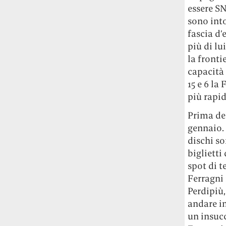
essere S
sono into
fascia d’
più di lu
la fronti
capacità 
15 e 6 la
più rapid
Prima del
gennaio. 
dischi so
biglietti
spot di t
Ferragni
Perdipiù,
andare i
un insucc