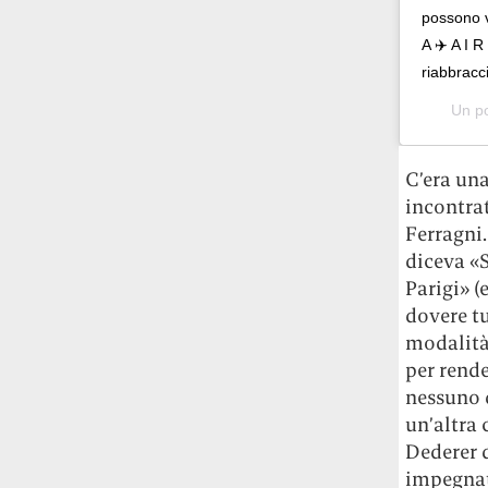
possono v
A ✈️ A I R
riabbracc
Un p
C’era una
incontrat
Ferragni.
diceva «
Parigi» (
dovere tu
modalità 
per rende
nessuno d
un’altra 
Dederer 
impegnati