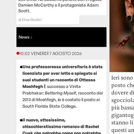
Damien McCarthy e il protagonista Adam
Scott.
di
Elisa Giudici
News ↓
10:02 VENERDÌ 7 AGOSTO 2026
Una professoressa universitaria è stata
licenziata per aver letto e spiegato ai
Ieri sono
suoi studenti un racconto di Ottessa
posto che
Moshfegh
È successo a Vinita
dovere di
Prabhakar:
Bettering Myself
, racconto del
sgocciol
2013 di Moshfegh, le è costato il posto al
South Florida State College.
più bassa
gigantogr
Il nuovo, attesissimo,
stanno lì
chiacchieratissimo romanzo di Rachel
questi a
Cusk che potrebbe come non potrebbe