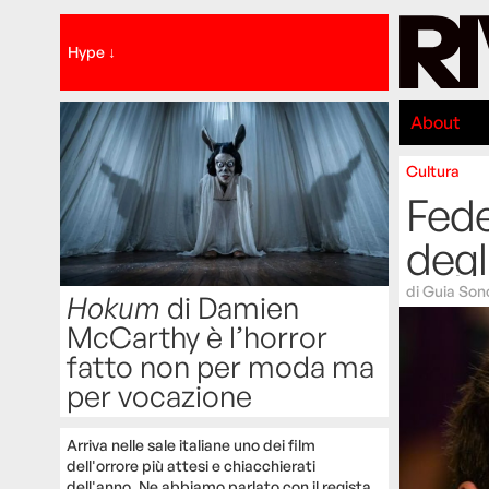
Hype ↓
About
Cultura
Fede
degl
di
Guia Sonc
Hokum
di Damien
McCarthy è l’horror
fatto non per moda ma
per vocazione
Arriva nelle sale italiane uno dei film
dell'orrore più attesi e chiacchierati
dell'anno. Ne abbiamo parlato con il regista