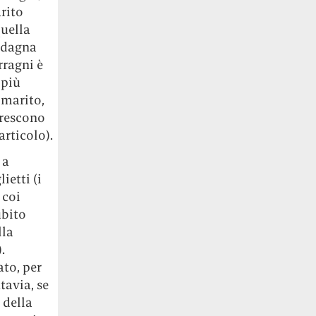
rito
quella
uadagna
rragni è
 più
 marito,
crescono
rticolo).
 a
ietti (i
 coi
ubito
lla
.
ato, per
tavia, se
 della