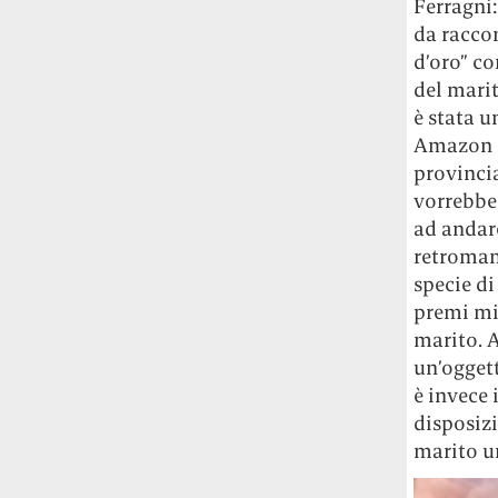
Ferragni:
da raccon
d’oro” co
del marit
è stata u
Amazon (t
provinci
vorrebbe
ad andare
retromani
specie di
premi mi
marito. 
un’oggett
è invece 
disposizi
marito un