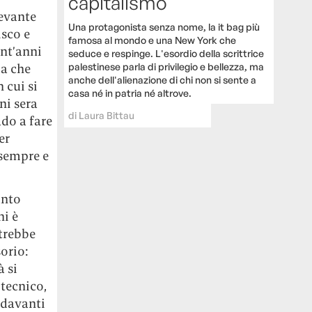
capitalismo
levante
Una protagonista senza nome, la it bag più
isco e
famosa al mondo e una New York che
nt’anni
seduce e respinge. L'esordio della scrittrice
palestinese parla di privilegio e bellezza, ma
ia che
anche dell'alienazione di chi non si sente a
 cui si
casa né in patria né altrove.
ni sera
di
Laura Bittau
do a fare
er
 sempre e
anto
hi è
otrebbe
orio:
à si
 tecnico,
 davanti