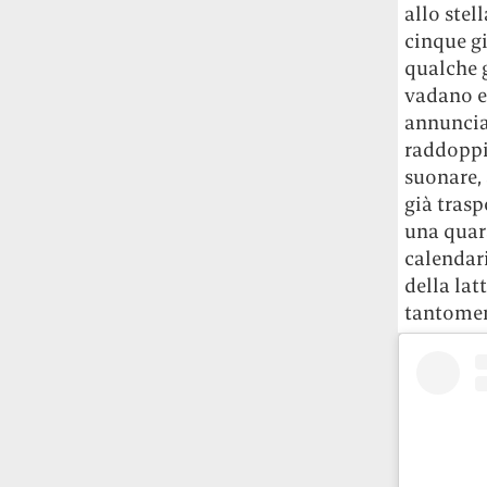
allo stel
studia le marmotte ha aperto un canale
cinque gi
OnlyFans tutto dedicato alle marmotte
OnlyMarms (si chiama proprio così) è
qualche g
gratuito, pubblica «contenuti non
vadano es
censurati di marmotte dalle Montagne
annunciar
Rocciose» e accetta mance per la buona
raddoppi
causa della scienza.
suonare, 
già trasp
Le ondate di caldo potrebbero far
una quara
aumentare il prezzo del cibo più della
calendari
guerra in Iran e della crisi nello Stretto
di Hormuz
Addirittura un punto
della lat
percentuale di inflazione alimentare in
tantomen
più, un aumento del costo del cibo che
nel 2027 rischia di arrivare al 3 per cento.
Il ristorante Trippa ha tolto dal menù i
suoi due piatti più celebri perché troppe
persone prendevano solo quelli per
fotografarli
L'ha spiegato lo chef Diego