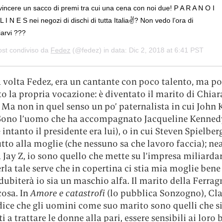
incere un sacco di premi tra cui una cena con noi due! P A R A N O I
 L I N E S nei negozi di dischi di tutta Italia✌? Non vedo l’ora di
iarvi ???
ost condiviso da
Fedez
(@fedez) in data:
Dic 2, 2018 at 6:41 PST
 volta Fedez, era un cantante con poco talento, ma po
o la propria vocazione: è diventato il marito di Chiar
 Ma non in quel senso un po’ paternalista in cui John
Sono l’uomo che ha accompagnato Jacqueline Kenned
e intanto il presidente era lui), o in cui Steven Spielber
tto alla moglie (che nessuno sa che lavoro faccia); ne
Jay Z, io sono quello che mette su l’impresa miliardar
rla tale serve che in copertina ci stia mia moglie bene 
ubiterà io sia un maschio alfa. Il marito della Ferrag
cosa. In
Amore e catastrofi
(lo pubblica Sonzogno), Cla
dice che gli uomini come suo marito sono quelli che s
 a trattare le donne alla pari, essere sensibili ai loro 