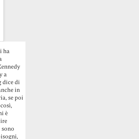
i ha
a
 Kennedy
y a
g dice di
anche in
ia, se poi
così,
ni è
ire
i sono
bisogni,