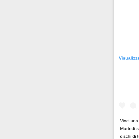
Rossi, per provare a sfuggire alle
tendenze dettate da Instagram anche
sulla ristorazione.
Il Pentagono ha improvvisamente
cambiato il modo in cui conta i morti e i
feriti nella guerra in Iran
Pare su
richiesta diretta dalla Casa Bianca.
Visualizz
Risultato: 4 morti "in meno" e circa 600
feriti in più.
Fred Again ha passato 50 ore
consecutive in livestream su YouTube
per completare il suo nuovo mixtape
Lo
ha fatto insieme al collettivo LATIN
MAFIA, registrato tutto a Città del
Messico e intitolato (didascalicamente
ma efficacemente) 9 months & 50 hours.
Vinci una
Martedì sa
dischi di