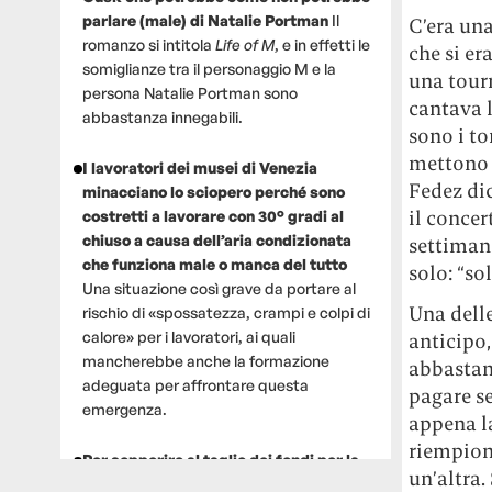
parlare (male) di Natalie Portman
Il
C’era un
romanzo si intitola
Life of M
, e in effetti le
che si er
somiglianze tra il personaggio M e la
una tour
persona Natalie Portman sono
cantava 
abbastanza innegabili.
sono i to
mettono 
I lavoratori dei musei di Venezia
Fedez di
minacciano lo sciopero perché sono
il concer
costretti a lavorare con 30° gradi al
chiuso a causa dell’aria condizionata
settiman
che funziona male o manca del tutto
solo: “sol
Una situazione così grave da portare al
Una dell
rischio di «spossatezza, crampi e colpi di
calore» per i lavoratori, ai quali
anticipo,
mancherebbe anche la formazione
abbastanz
adeguata per affrontare questa
pagare se
emergenza.
appena la
riempiono
Per sopperire al taglio dei fondi per la
un’altra.
ricerca, un gruppo di scienziati che