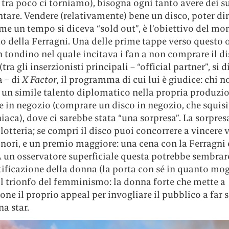
 tra poco ci torniamo), bisogna ogni tanto avere dei s
tare. Vendere (relativamente) bene un disco, poter dir
me un tempo si diceva “sold out”, è l’obiettivo del m
o della Ferragni. Una delle prime tappe verso questo 
n tondino nel quale incitava i fan a non comprare il di
ra gli inserzionisti principali – “official partner”, si d
a – di
X Factor
, il programma di cui lui è giudice: chi n
 un simile talento diplomatico nella propria produzi
 in negozio (comprare un disco in negozio, che squis
aca), dove ci sarebbe stata “una sorpresa”. La sorpres
 lotteria; se compri il disco puoi concorrere a vincere v
nori, e un premio maggiore: una cena con la Ferragni 
A un osservatore superficiale questa potrebbe sembrar
ificazione della donna (la porta con sé in quanto mog
il trionfo del femminismo: la donna forte che mette a
one il proprio appeal per invogliare il pubblico a far s
a star.