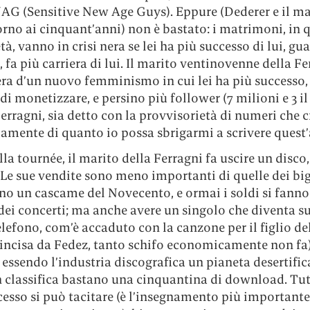
NAG (Sensitive New Age Guys). Eppure (Dederer e il ma
rno ai cinquant’anni) non è bastato: i matrimoni, in 
età, vanno in crisi nera se lei ha più successo di lui, g
i, fa più carriera di lui. Il marito ventinovenne della Fe
era d’un nuovo femminismo in cui lei ha più successo,
di monetizzare, e persino più follower (7 milioni e 3 il
 Ferragni, sia detto con la provvisorietà di numeri che 
amente di quanto io possa sbrigarmi a scrivere quest’a
la tournée, il marito della Ferragni fa uscire un disco,
Le sue vendite sono meno importanti di quelle dei bigl
no un cascame del Novecento, e ormai i soldi si fanno
 dei concerti; ma anche avere un singolo che diventa s
elefono, com’è accaduto con la canzone per il figlio de
 incisa da Fedez, tanto schifo economicamente non fa)
 essendo l’industria discografica un pianeta desertific
n classifica bastano una cinquantina di download. Tut
esso si può tacitare (è l’insegnamento più importante