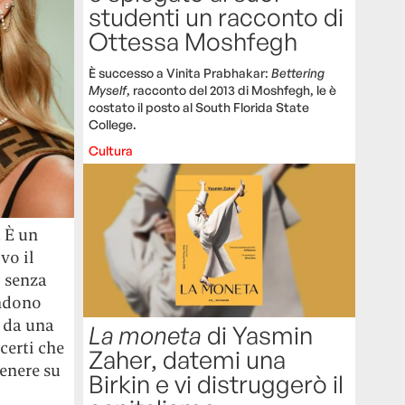
studenti un racconto di
Ottessa Moshfegh
È successo a Vinita Prabhakar:
Bettering
Myself
, racconto del 2013 di Moshfegh, le è
costato il posto al South Florida State
College.
Cultura
. È un
vo il
o senza
endono
o da una
La moneta
di Yasmin
certi che
Zaher, datemi una
genere su
Birkin e vi distruggerò il