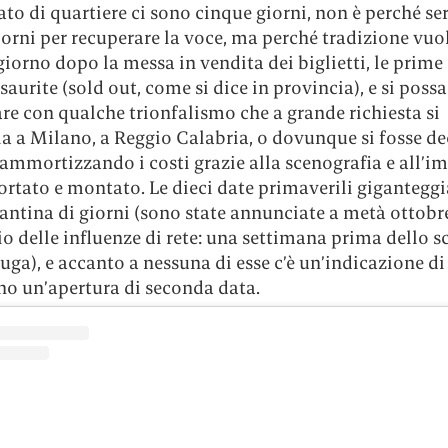
lato di quartiere ci sono cinque giorni, non è perché s
orni per recuperare la voce, ma perché tradizione vuol
iorno dopo la messa in vendita dei biglietti, le prime
aurite (sold out, come si dice in provincia), e si possa
e con qualche trionfalismo che a grande richiesta si
a a Milano, a Reggio Calabria, o dovunque si fosse de
ammortizzando i costi grazie alla scenografia e all’i
ortato e montato. Le dieci date primaverili gigantegg
ntina di giorni (sono state annunciate a metà ottobre
o delle influenze di rete: una settimana prima dello 
tuga), e accanto a nessuna di esse c’è un’indicazione di
o un’apertura di seconda data.