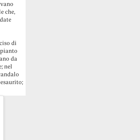
ervano
e che,
 date
ciso di
mpianto
iano da
; nel
scandalo
 esaurito;