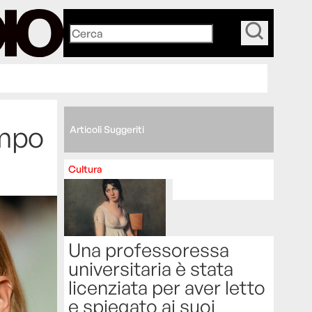
_
empo
Articoli Suggeriti
Cultura
Una professoressa
universitaria è stata
licenziata per aver letto
e spiegato ai suoi