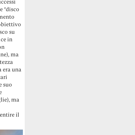
uccessi
e “disco
omento
obiettivo
sco su
ice in
on
one), ma
itezza
a era una
ari
e suo
e
lie), ma
entire il