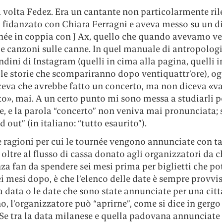
a volta Fedez. Era un cantante non particolarmente ri
a fidanzato con Chiara Ferragni e aveva messo su un d
née in coppia con J Ax, quello che quando avevamo ve
le canzoni sulle canne. In quel manuale di antropolog
ndini di Instagram (quelli in cima alla pagina, quelli in
le storie che scompariranno dopo ventiquattr’ore), og
ceva che avrebbe fatto un concerto, ma non diceva «va
to», mai. A un certo punto mi sono messa a studiarli p
e, e la parola “concerto” non veniva mai pronunciata;
d out” (in italiano: “tutto esaurito”).
e ragioni per cui le tournée vengono annunciate con t
 oltre al flusso di cassa donato agli organizzatori da c
a fan da spendere sei mesi prima per biglietti che p
i mesi dopo, è che l’elenco delle date è sempre provvis
 data o le date che sono state annunciate per una citt
, l’organizzatore può “aprirne”, come si dice in gergo
 Se tra la data milanese e quella padovana annunciate