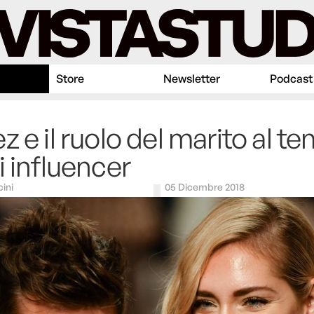
Store
Newsletter
Podcast
z e il ruolo del marito al t
i influencer
ini
05 Dicembre 2018