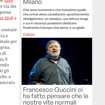
ore
Sam
Milano
r via dei
Che sono numerosi e che includono quello
 pensa
che ormai viene considerato «praticamente
he Idol
)
e
obbligatorio»: un classico, una lettura lunga
a cui in vacanza possiamo dedicare
finalmente il tempo che serve, e un giallo.
 centrale
Cultura
023 a
ntale per
epina.
à di
24 il
tendo
i gli
che, a
nunciato
Francesco Guccini ci
ha fatto pensare che le
nostre vite normali