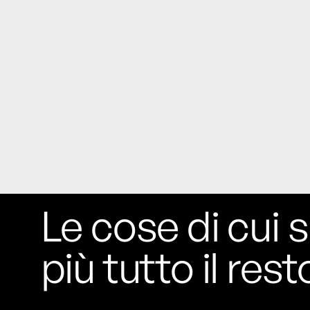
studia le marmotte ha aperto un canale
OnlyFans tutto dedicato alle marmotte
OnlyMarms (si chiama proprio così) è
gratuito, pubblica «contenuti non
censurati di marmotte dalle Montagne
Rocciose» e accetta mance per la buona
causa della scienza.
Le ondate di caldo potrebbero far
aumentare il prezzo del cibo più della
guerra in Iran e della crisi nello Stretto
di Hormuz
Addirittura un punto
percentuale di inflazione alimentare in
Le cose di cui s
più, un aumento del costo del cibo che
nel 2027 rischia di arrivare al 3 per cento.
più tutto il rest
Il ristorante Trippa ha tolto dal menù i
suoi due piatti più celebri perché troppe
persone prendevano solo quelli per
fotografarli
L'ha spiegato lo chef Diego