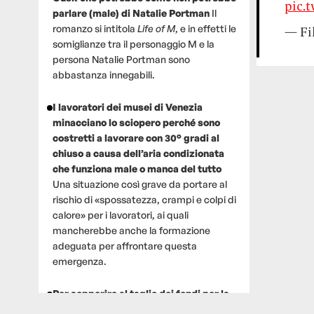
pic.
parlare (male) di Natalie Portman
Il
romanzo si intitola
Life of M
, e in effetti le
— Fi
somiglianze tra il personaggio M e la
persona Natalie Portman sono
abbastanza innegabili.
I lavoratori dei musei di Venezia
minacciano lo sciopero perché sono
costretti a lavorare con 30° gradi al
chiuso a causa dell’aria condizionata
che funziona male o manca del tutto
Una situazione così grave da portare al
rischio di «spossatezza, crampi e colpi di
calore» per i lavoratori, ai quali
mancherebbe anche la formazione
adeguata per affrontare questa
emergenza.
Per sopperire al taglio dei fondi per la
ricerca, un gruppo di scienziati che