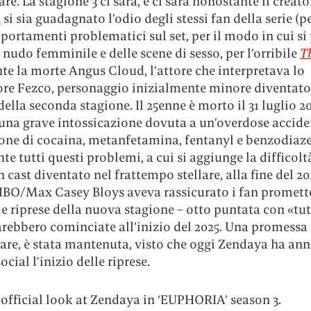
re. La stagione 3 ci sarà, e ci sarà nonostante il creat
n
si sia guadagnato l’odio degli stessi fan della serie (pe
ortamenti problematici sul set, per il modo in cui si
 nudo femminile e delle scene di sesso, per l’orribile
T
e la morte Angus Cloud, l’attore che interpretava lo
ore Fezco, personaggio inizialmente minore diventato
 della seconda stagione. Il 25enne è morto il 31 luglio 2
 una grave intossicazione dovuta a un’overdose accide
ione di cocaina, metanfetamina, fentanyl e benzodiaz
e tutti questi problemi, a cui si aggiunge la difficolt
n cast diventato nel frattempo stellare, alla fine del 20
HBO/Max Casey Bloys aveva rassicurato i fan promet
le riprese della nuova stagione – otto puntata con «tutt
arebbero cominciate all’inizio del 2025. Una promessa 
are, è stata mantenuta, visto che oggi Zendaya ha an
ocial l’inizio delle riprese.
 official look at Zendaya in ‘EUPHORIA’ season 3.