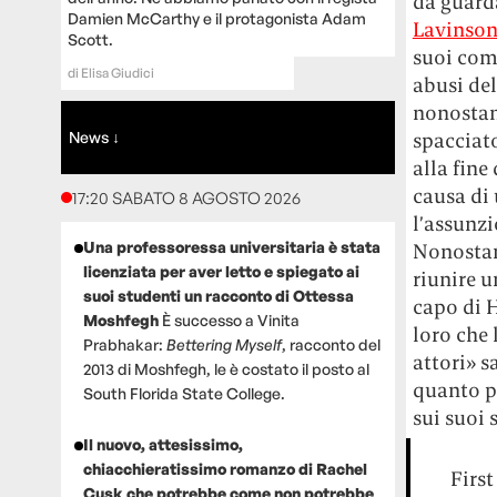
da guarda
Damien McCarthy e il protagonista Adam
Lavinso
Scott.
suoi comp
di
Elisa Giudici
abusi del
nonostant
News ↓
spacciat
alla fine
causa di
17:20 SABATO 8 AGOSTO 2026
l’assunz
Una professoressa universitaria è stata
Nonostant
licenziata per aver letto e spiegato ai
riunire u
suoi studenti un racconto di Ottessa
capo di 
Moshfegh
È successo a Vinita
loro che 
Prabhakar:
Bettering Myself
, racconto del
attori» s
2013 di Moshfegh, le è costato il posto al
quanto p
South Florida State College.
sui suoi s
Il nuovo, attesissimo,
chiacchieratissimo romanzo di Rachel
First
Cusk che potrebbe come non potrebbe