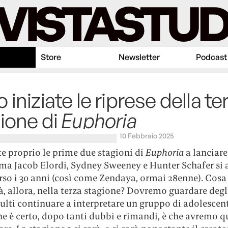
Store
Newsletter
Podcast
 iniziate le riprese della te
ione di
Euphoria
10 Febbraio 2025
e proprio le prime due stagioni di
Euphoria
a lanciare
, ma Jacob Elordi, Sydney Sweeney e Hunter Schafer si
rso i 30 anni (così come Zendaya, ormai 28enne). Cosa
, allora, nella terza stagione? Dovremo guardare degli
lti continuare a interpretare un gruppo di adolescent
e è certo, dopo tanti dubbi e rimandi, è che avremo 