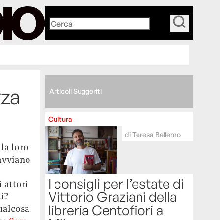
_
rza
Articoli Suggeriti
Cultura
di
Teresa Bellemo
 la loro
 avviano
I consigli per l’estate di
 attori
Vittorio Graziani della
i?
libreria Centofiori a
qualcosa