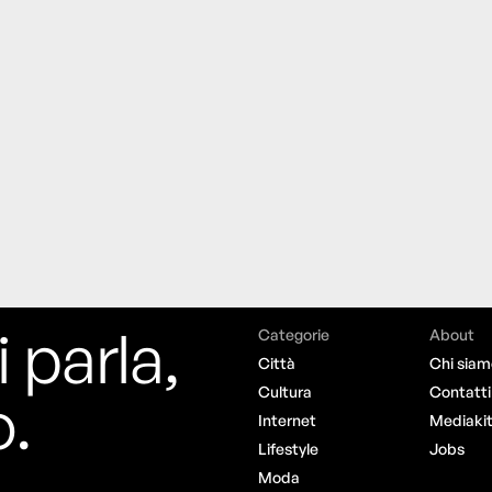
i parla,
Categorie
About
Città
Chi siam
o.
Cultura
Contatti
Internet
Mediaki
Lifestyle
Jobs
Moda