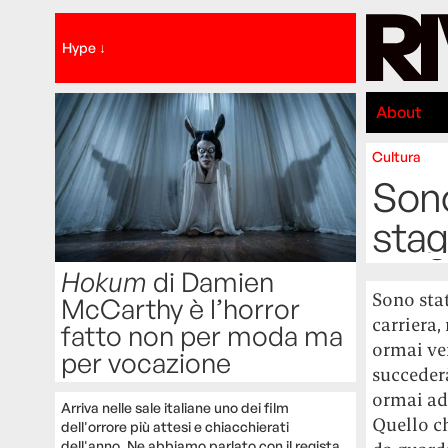
Hype ↓
About
Cultura
Sono
stag
Hokum
di Damien
Sono stat
McCarthy è l’horror
carriera
fatto non per moda ma
ormai ve
per vocazione
succederà
ormai adu
Arriva nelle sale italiane uno dei film
Quello ch
dell'orrore più attesi e chiacchierati
dell'anno. Ne abbiamo parlato con il regista