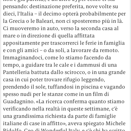
pensando: destinazione preferita, nove volte su
dieci, l’Italia – il decimo opterà probabilmente per
la Grecia o le Baleari, non ci sposteremo più in là.
Ci muoveremo in auto, verso la seconda casa al
mare o in direzione di quella affittata
appositamente per trascorrerci le ferie in famiglia
e con gli amici – o da soli, a lavorare da remoto.
Immaginandoci, come lo stiamo facendo da
tempo, a guidare tra le cale e i dammusi di una
Pantelleria battuta dallo scirocco, o in una grande
casa in cui poter trovare rifugio leggendo,
prendendo il sole, tuffandosi in piscina e vagando
spesso nudi per le stanze come in un film di
Guadagnino. «La ricerca conferma quanto stiamo
verificando nella realtà in queste settimane, c’è
una grandissima richiesta da parte di famiglie
italiane di case in affitto», aveva spiegato Michele
Ridolfo, Ceo di Wonderful Italy, e c’è chi ha scritto