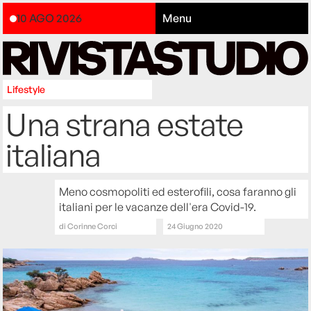
10 AGO 2026
Menu
Lifestyle
Una strana estate
italiana
Meno cosmopoliti ed esterofili, cosa faranno gli
italiani per le vacanze dell'era Covid-19.
di
Corinne Corci
24 Giugno 2020