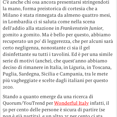
C’è anche chi osa ancora presentarsi stringendoti
la mano, forma preistorica di cortesia che a
Milano è stata rinnegata da almeno quattro mesi,
in Lombardia ci si saluta come nella scena
dell’addio alla stazione in
Frankenstein Junior
,
gomito a gomito. Ma è bello per questo, abbiamo
recuperato un po’ di leggerezza, che per alcuni sarà
certo negligenza, nonostante ci sia il gel
disinfettante su tutti i tavolini. Ed è per una simile
serie di motivi (anche), che quest’anno abbiamo
deciso di rimanere in Italia, in Liguria, in Toscana,
Puglia, Sardegna, Sicilia e Campania, tra le mete
più vagheggiate e scelte dagli italiani per questo
2020.
Stando a quanto emerge da una ricerca di
Quorum/YouTrend per
Wonderful Italy
infatti, il
50 per cento delle persone è sicura di partire (se
non è già partita), e un altro 25 per cento ci sta