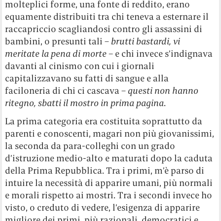
molteplici forme, una fonte di reddito, erano
equamente distribuiti tra chi teneva a esternare il
raccapriccio scagliandosi contro gli assassini di
bambini, o presunti tali –
brutti bastardi, vi
meritate la pena di morte –
e chi invece s’indignava
davanti al cinismo con cui i giornali
capitalizzavano su fatti di sangue e alla
faciloneria di chi ci cascava –
questi non hanno
ritegno, sbatti il mostro in prima pagina
.
La prima categoria era costituita soprattutto da
parenti e conoscenti, magari non più giovanissimi,
la seconda da para-colleghi con un grado
d’istruzione medio-alto e maturati dopo la caduta
della Prima Repubblica. Tra i primi, m’è parso di
intuire la necessità di apparire umani, più normali
e morali rispetto ai mostri. Tra i secondi invece ho
visto, o creduto di vedere, l’esigenza di apparire
migliore dei primi, più razionali, democratici e