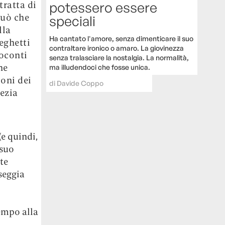
tratta di
potessero essere
uò che
speciali
lla
Ha cantato l'amore, senza dimenticare il suo
eghetti
contraltare ironico o amaro. La giovinezza
soconti
senza tralasciare la nostalgia. La normalità,
he
ma illudendoci che fosse unica.
ioni dei
di
Davide Coppo
nezia
(e quindi,
 suo
te
seggia
empo alla