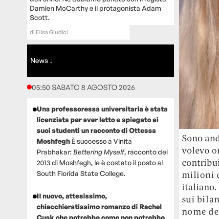
Damien McCarthy e il protagonista Adam
Scott.
di
Elisa Giudici
News ↓
05:50 SABATO 8 AGOSTO 2026
Una professoressa universitaria è stata
licenziata per aver letto e spiegato ai
suoi studenti un racconto di Ottessa
Sono and
Moshfegh
È successo a Vinita
volevo o
Prabhakar:
Bettering Myself
, racconto del
contribui
2013 di Moshfegh, le è costato il posto al
milioni 
South Florida State College.
italiano.
Il nuovo, attesissimo,
sui bila
chiacchieratissimo romanzo di Rachel
nome del
Cusk che potrebbe come non potrebbe