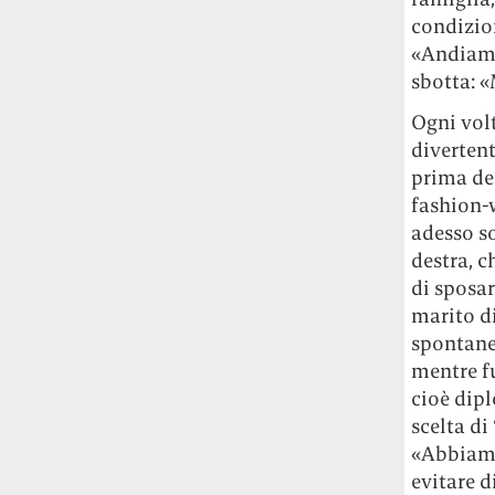
studia le marmotte ha aperto un canale
condizio
OnlyFans tutto dedicato alle marmotte
«Andiamo 
OnlyMarms (si chiama proprio così) è
sbotta: 
gratuito, pubblica «contenuti non
censurati di marmotte dalle Montagne
Ogni vol
Rocciose» e accetta mance per la buona
divertent
causa della scienza.
prima de
fashion-
Le ondate di caldo potrebbero far
adesso so
aumentare il prezzo del cibo più della
destra, 
guerra in Iran e della crisi nello Stretto
di sposar
di Hormuz
Addirittura un punto
percentuale di inflazione alimentare in
marito d
più, un aumento del costo del cibo che
spontanei
nel 2027 rischia di arrivare al 3 per cento.
mentre f
cioè dip
Il ristorante Trippa ha tolto dal menù i
scelta di
suoi due piatti più celebri perché troppe
«Abbiamo
persone prendevano solo quelli per
evitare d
fotografarli
L'ha spiegato lo chef Diego