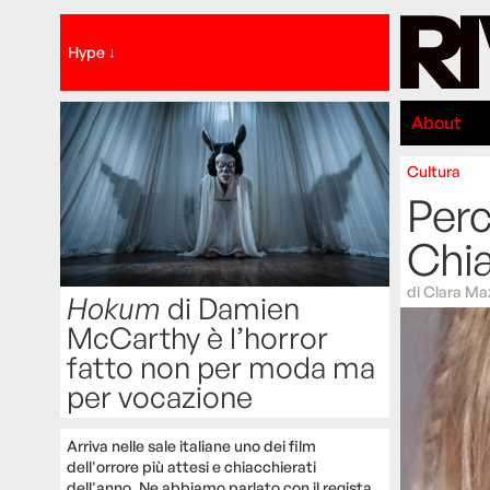
Hype ↓
About
Cultura
Per
Chia
di
Clara Ma
Hokum
di Damien
McCarthy è l’horror
fatto non per moda ma
per vocazione
Arriva nelle sale italiane uno dei film
dell'orrore più attesi e chiacchierati
dell'anno. Ne abbiamo parlato con il regista