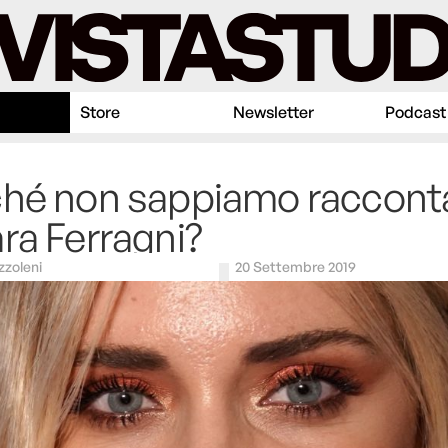
Store
Newsletter
Podcast
ché non sappiamo raccont
ra Ferragni?
zzoleni
20 Settembre 2019