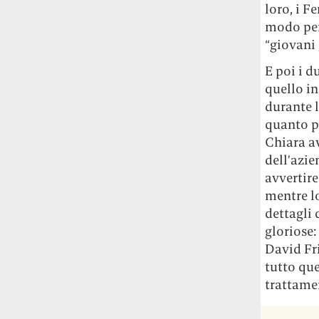
loro, i F
Rossi, per provare a sfuggire alle
tendenze dettate da Instagram anche
modo per 
sulla ristorazione.
“giovani 
E poi i d
Il Pentagono ha improvvisamente
quello in
cambiato il modo in cui conta i morti e i
feriti nella guerra in Iran
Pare su
durante 
richiesta diretta dalla Casa Bianca.
quanto pa
Risultato: 4 morti "in meno" e circa 600
Chiara av
feriti in più.
dell’azi
avvertir
Fred Again ha passato 50 ore
mentre lo
consecutive in livestream su YouTube
dettagli
per completare il suo nuovo mixtape
Lo
gloriose:
ha fatto insieme al collettivo LATIN
MAFIA, registrato tutto a Città del
David Fr
Messico e intitolato (didascalicamente
tutto que
ma efficacemente) 9 months & 50 hours.
trattame