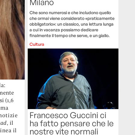
Milano
Che sono numerosi e che includono quello
che ormai viene considerato «praticamente
obbligatorio»: un classico, una lettura lunga
a cui in vacanza possiamo dedicare
finalmente il tempo che serve, e un giallo.
Cultura
a:
amente
i (
1,6
nema
Francesco Guccini ci
notizie
ha fatto pensare che le
lad
, il
nostre vite normali
inea il