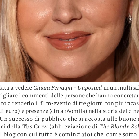
ata a vedere
Chiara Ferragni – Unposted
in un multisal
rigliare i commenti delle persone che hanno concret
to a renderlo il film-evento di tre giorni
con più incass
di euro)
e presenze (circa 160mila) nella storia del ci
Un successo di pubblico che si accosta alle buone 
nci della Tbs Crew (abbreviazione di
The Blonde Sa
 blog con cui tutto è cominciato) che, come sottol