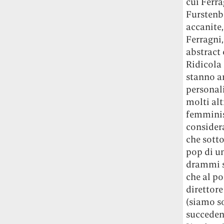
cui Ferr
Furstenbe
accanite,
Ferragni
abstract 
Ridicola 
stanno a
personal
molti alt
femminis
considera
che sotto
pop di un
drammi s
che al po
direttore
(siamo so
succedend