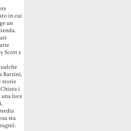
n
ers
ato in cui
gge un
zienda.
ari
arie
y Scott e
qualche
a Barzini,
 storie
 Chiara i
 una luce
,
 media
osa sta
ragni).