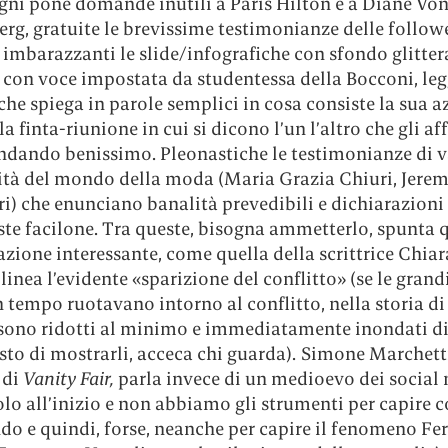
agni pone domande inutili a Paris Hilton e a Diane Vo
rg, gratuite le brevissime testimonianze delle follow
 imbarazzanti le slide/infografiche con sfondo glitter
, con voce impostata da studentessa della Bocconi, le
che spiega in parole semplici in cosa consiste la sua a
la finta-riunione in cui si dicono l’un l’altro che gli aff
ndando benissimo. Pleonastiche le testimonianze di v
ità del mondo della moda (Maria Grazia Chiuri, Jerem
ri) che enunciano banalità prevedibili e dichiarazioni
te facilone. Tra queste, bisogna ammetterlo, spunta 
zione interessante, come quella della scrittrice Chiar
linea l’evidente «sparizione del conflitto» (se le grandi
 tempo ruotavano intorno al conflitto, nella storia di
ono ridotti al minimo e immediatamente inondati di
sto di mostrarli, acceca chi guarda)
.
Simone Marchetti
 di
Vanity Fair,
parla invece di un medioevo dei social
lo all’inizio e non abbiamo gli strumenti per capire c
o e quindi, forse, neanche per capire il fenomeno Fer