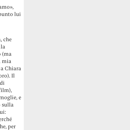
iamo»,
punto lui
a, che
lla
o (ma
a mia
 a Chiara
ro). Il
di
film),
moglie, e
 sulla
ui:
erché
he, per