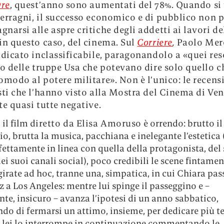
Ore
, quest’anno sono aumentati del 78%. Quando si 
erragni, il successo economico e di pubblico
non p
narsi alle aspre critiche degli addetti ai lavori de
in questo caso, del cinema. Sul
Corriere
,
Paolo Mer
udicato inclassificabile, paragonandolo a «quei re
to delle truppe Usa che potevano dire solo quello c
omodo al potere militare». Non è l’unico: le recens
sti che l’hanno visto alla Mostra del Cinema di Ve
te quasi tutte negative.
, il film
diretto da Elisa Amoruso
è orrendo: brutto il
, brutta la musica, pacchiana e inelegante l’estetica 
fettamente in linea con quella della protagonista, del
ei suoi canali social), poco credibili le scene fintamen
irate ad hoc, tranne una, simpatica, in cui Chiara pas
 a Los Angeles: mentre lui spinge il passeggino e –
te, insicuro – avanza l’ipotesi di un anno sabbatico,
do di fermarsi un attimo, insieme, per dedicare più t
, lei lo interrompe in continuazione commentando le