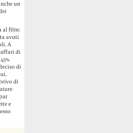
 anche un
dei
 al film:
ta avuti
li. A
affari di
 45%
deciso di
ui,
privo di
ature
par
nte e
tesso