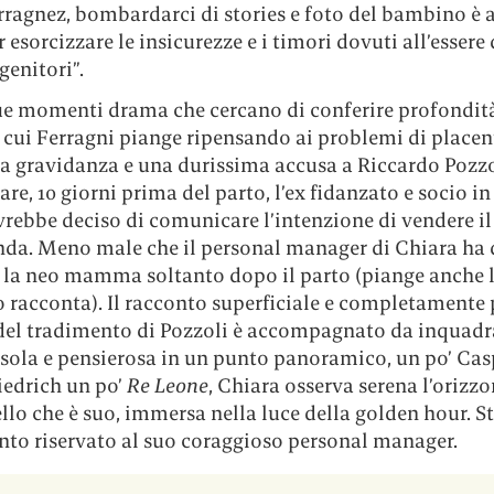
erragnez, bombardarci di stories e foto del bambino è
esorcizzare le insicurezze e i timori dovuti all’essere 
genitori”.
ue momenti drama che cercano di conferire profondità
 cui Ferragni piange ripensando ai problemi di placen
la gravidanza e una durissima accusa a Riccardo Pozzo
re, 10 giorni prima del parto, l’ex fidanzato e socio in 
rebbe deciso di comunicare l’intenzione di vendere il
enda. Meno male che il personal manager di Chiara ha 
e la neo mamma soltanto dopo il parto (piange anche l
 racconta). Il racconto superficiale e completamente 
 del tradimento di Pozzoli è accompagnato da inquadr
 sola e pensierosa in un punto panoramico, un po’ Cas
iedrich un po’
Re Leone
, Chiara osserva serena l’orizzo
llo che è suo, immersa nella luce della golden hour. S
nto riservato al suo coraggioso personal manager.