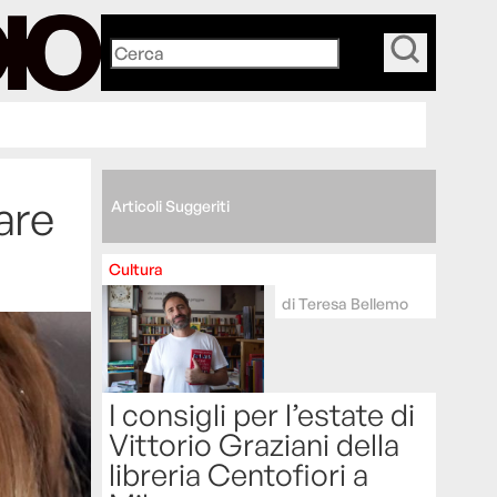
_
are
Articoli Suggeriti
Cultura
di
Teresa Bellemo
I consigli per l’estate di
Vittorio Graziani della
libreria Centofiori a