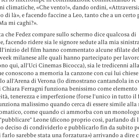
ni climatiche, «Che vento!», dando ordini, «Attravers
di là», e facendo faccine a Leo, tanto che a un certo 
«Ma mi caghi?».
ta che Fedez compare sullo schermo dice qualcosa di
e, facendo ridere sia le signore sedute alla mia sinistr
ll’inizio del film hanno commentato alcune sfilate de
week milanese alle quali hanno partecipato per lavor
no qui, all’Uci Cinemas Bicocca), sia le tredicenni all
che conoscono a memoria la canzone con cui lui chiese
lo all’Arena di Verona (lo dimostrano cantandola in co
i Chiara Ferragni funziona benissimo come elemento 
tà, tenerezza e imperfezione (forse l’unico in tutto il 
unziona malissimo quando cerca di essere simile alla 
lomatico, come quando ci ammorba con un monologo
 “pubblicare” Leone (dicono proprio così, parlando di l
 deciso di condividerlo e pubblicarlo fin da subito p
i farlo sarebbe stata una forzatura») arrivando a dire c