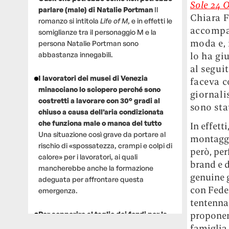
Sole 24 
parlare (male) di Natalie Portman
Il
Chiara F
romanzo si intitola
Life of M
, e in effetti le
accompag
somiglianze tra il personaggio M e la
moda e, 
persona Natalie Portman sono
lo ha gi
abbastanza innegabili.
al segui
I lavoratori dei musei di Venezia
faceva c
minacciano lo sciopero perché sono
giornali
costretti a lavorare con 30° gradi al
sono sta
chiuso a causa dell’aria condizionata
che funziona male o manca del tutto
In effetti
Una situazione così grave da portare al
montaggio
rischio di «spossatezza, crampi e colpi di
però, per
calore» per i lavoratori, ai quali
brand e d
mancherebbe anche la formazione
genuine g
adeguata per affrontare questa
con Fedez
emergenza.
tentennan
proponen
Per sopperire al taglio dei fondi per la
ricerca, un gruppo di scienziati che
famiglia