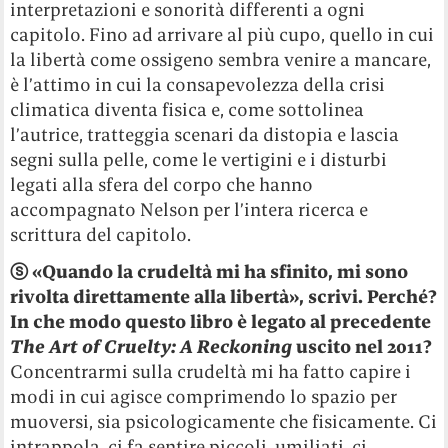
interpretazioni e sonorità differenti a ogni
capitolo. Fino ad arrivare al più cupo, quello in cui
la libertà come ossigeno sembra venire a mancare,
è l’attimo in cui la consapevolezza della crisi
climatica diventa fisica e, come sottolinea
l’autrice, tratteggia scenari da distopia e lascia
segni sulla pelle, come le vertigini e i disturbi
legati alla sfera del corpo che hanno
accompagnato Nelson per l’intera ricerca e
scrittura del capitolo.
ⓢ
«Quando la crudeltà mi ha sfinito, mi sono
rivolta direttamente alla libertà», scrivi. Perché?
In che modo questo libro è legato al precedente
The Art of Cruelty: A Reckoning
uscito nel 2011?
Concentrarmi sulla crudeltà mi ha fatto capire i
modi in cui agisce comprimendo lo spazio per
muoversi, sia psicologicamente che fisicamente. Ci
intrappola, ci fa sentire piccoli, umiliati, ci