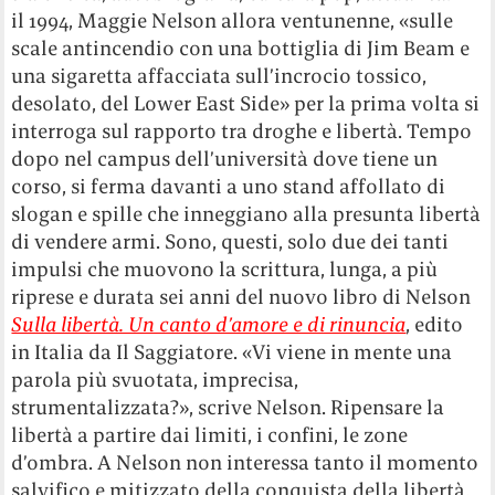
il 1994, Maggie Nelson allora ventunenne, «sulle
scale antincendio con una bottiglia di Jim Beam e
una sigaretta affacciata sull’incrocio tossico,
desolato, del Lower East Side» per la prima volta si
interroga sul rapporto tra droghe e libertà. Tempo
dopo nel campus dell’università dove tiene un
corso, si ferma davanti a uno stand affollato di
slogan e spille che inneggiano alla presunta libertà
di vendere armi. Sono, questi, solo due dei tanti
impulsi che muovono la scrittura, lunga, a più
riprese e durata sei anni del nuovo libro di Nelson
Sulla libertà. Un canto d’amore e di rinuncia
, edito
in Italia da Il Saggiatore. «Vi viene in mente una
parola più svuotata, imprecisa,
strumentalizzata?», scrive Nelson. Ripensare la
libertà a partire dai limiti, i confini, le zone
d’ombra. A Nelson non interessa tanto il momento
salvifico e mitizzato della conquista della libertà,