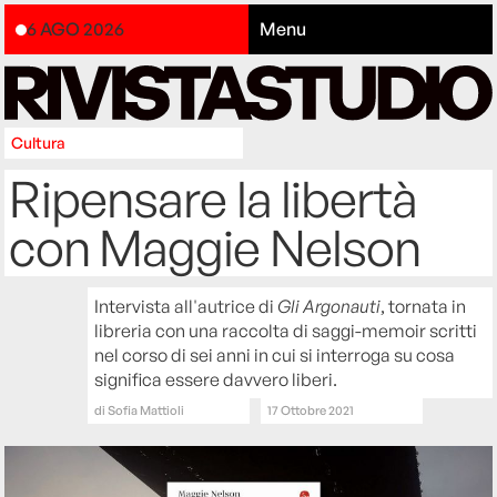
6 AGO 2026
Menu
Cultura
Ripensare la libertà
con Maggie Nelson
Intervista all'autrice di
Gli Argonauti
, tornata in
libreria con una raccolta di saggi-memoir scritti
nel corso di sei anni in cui si interroga su cosa
significa essere davvero liberi.
di
Sofia Mattioli
17 Ottobre 2021