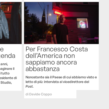
le
Per Francesco Costa
ggenda
dell’America non
sappiamo ancora
anni,
abbastanza
aginare il
i tutto
Nonostante sia il Paese di cui abbiamo visto e
esidente di
letto di più: intervista al vicedirettore del
 Studio,
Post
.
di
Davide Coppo