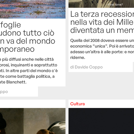
La terza recessio
nella vita dei Mill
afoglie
diventata un me
udono tutto ciò
n va del mondo
Quella del 2008 doveva essere una
economica “unica”. Poi è arrivato 
mporaneo
adesso un’altra è alle porte: e no
riderne.
più diffusi anche nelle città
orosi, inquinanti e soprattutto
di
Davide Coppo
ti. In altre parti del mondo c'è
te come battaglia politica, a
ate Blanchett.
oppo
Cultura