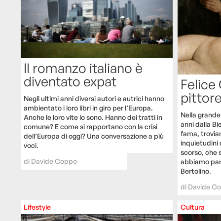
Il romanzo italiano è
diventato expat
Felice
pittor
Negli ultimi anni diversi autori e autrici hanno
ambientato i loro libri in giro per l’Europa.
Nella grande
Anche le loro vite lo sono. Hanno dei tratti in
anni dalla Bi
comune? E come si rapportano con la crisi
fama, troviam
dell’Europa di oggi? Una conversazione a più
inquietudini 
voci.
scorso, che 
di
Davide Coppo
abbiamo parl
Bertolino.
di
Davide C
Lifestyle
Cultura