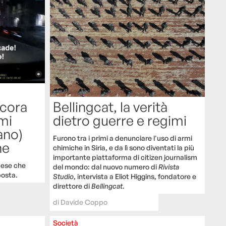
ncora
Bellingcat, la verità
emi
dietro guerre e regimi
lano)
Furono tra i primi a denunciare l'uso di armi
ne
chimiche in Siria, e da lì sono diventati la più
importante piattaforma di citizen journalism
aese che
del mondo: dal nuovo numero di
Rivista
posta.
Studio
, intervista a Eliot Higgins, fondatore e
direttore di
Bellingcat
.
di
Davide Coppo
Società