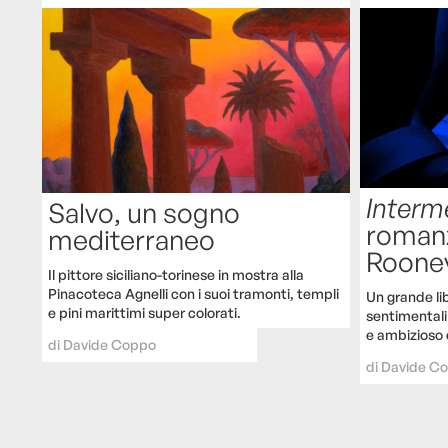
Interm
Salvo, un sogno
romanz
mediterraneo
Roone
Il pittore siciliano-torinese in mostra alla
Pinacoteca Agnelli con i suoi tramonti, templi
Un grande lib
e pini marittimi super colorati.
sentimentali 
e ambizioso d
di
Davide Coppo
di
Davide C