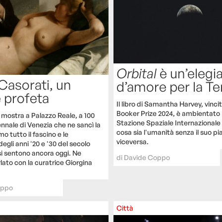
Orbital
è un’elegi
 Casorati, un
d’amore per la Te
e profeta
Il libro di Samantha Harvey, vinci
Booker Prize 2024, è ambientato 
 mostra a Palazzo Reale, a 100
Stazione Spaziale Internazionale 
ennale di Venezia che ne sancì la
cosa sia l'umanità senza il suo pi
o tutto il fascino e le
viceversa.
degli anni '20 e '30 del secolo
si sentono ancora oggi. Ne
di
Davide Coppo
ato con la curatrice Giorgina
oppo
Città