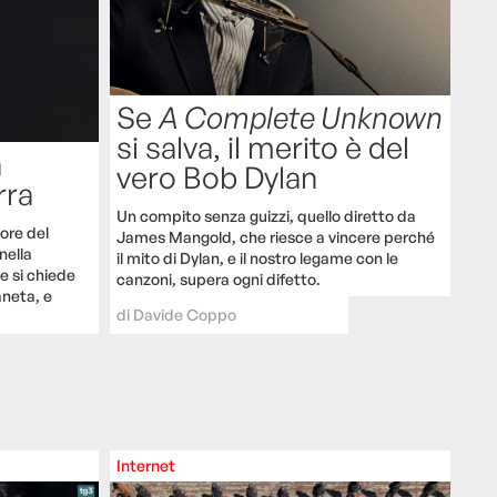
Se
A Complete Unknown
si salva, il merito è del
a
vero Bob Dylan
rra
Un compito senza guizzi, quello diretto da
tore del
James Mangold, che riesce a vincere perché
nella
il mito di Dylan, e il nostro legame con le
e si chiede
canzoni, supera ogni difetto.
aneta, e
di
Davide Coppo
Internet