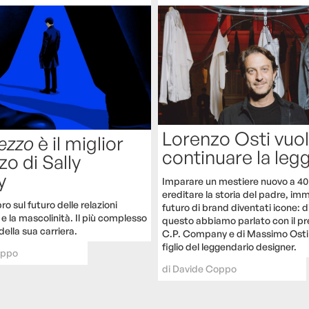
Lorenzo Osti vuo
ezzo
è il miglior
continuare la le
o di Sally
y
Imparare un mestiere nuovo a 40 
ereditare la storia del padre, imm
ro sul futuro delle relazioni
futuro di brand diventati icone: d
e la mascolinità. Il più complesso
questo abbiamo parlato con il pr
ella sua carriera.
C.P. Company e di Massimo Osti
figlio del leggendario designer.
oppo
di
Davide Coppo