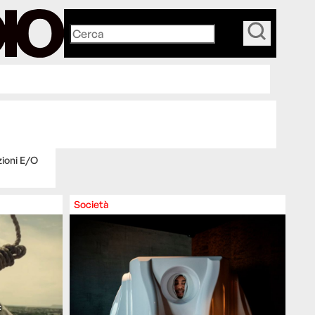
_
zioni E/O
Società