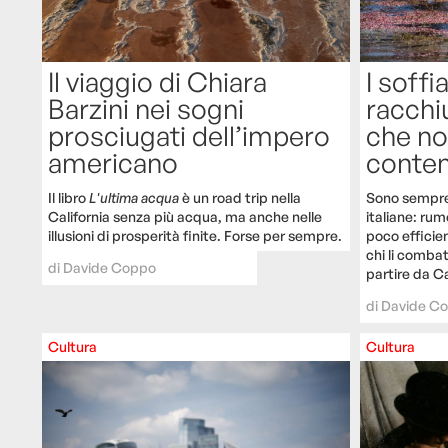
Il viaggio di Chiara
I soffi
Barzini nei sogni
racchi
prosciugati dell’impero
che no
americano
conte
Il libro
L'ultima acqua
è un road trip nella
Sono sempre 
California senza più acqua, ma anche nelle
italiane: rum
illusioni di prosperità finite. Forse per sempre.
poco efficien
chi li combat
di
Davide Coppo
partire da C
di
Davide C
Cultura
Cultura