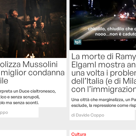
La morte di Ramy
olizza Mussolini
Elgaml mostra a
a miglior condanna
una volta i probl
ile
dell’Italia (e di Mi
con l’immigrazio
erpreta un Duce cialtronesco,
ico e senza scrupoli,
Una città che marginalizza, un P
lo ma senza sconti.
esclude, la repressione come ris
oppo
di
Davide Coppo
Cultura