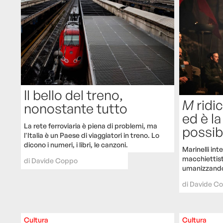
Il bello del treno,
M
ridic
nonostante tutto
ed è l
La rete ferroviaria è piena di problemi, ma
possib
l'Italia è un Paese di viaggiatori in treno. Lo
dicono i numeri, i libri, le canzoni.
Marinelli int
macchiettist
di
Davide Coppo
umanizzando
di
Davide C
Cultura
Cultura