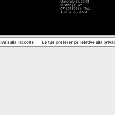
Garofalo 31, 20131
Milano | P. Iva
07160780966 | Tel.
+39 0236504651
iva sulla raccolta
Le tue preferenze relative alla priva