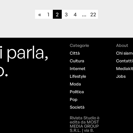
«
1
2
3
4
...
22
i parla,
Categorie
About
Città
Chi siam
o.
Cultura
Contatti
Internet
Mediaki
Lifestyle
Jobs
Moda
Politica
Pop
Società
Rivista Studio è
edita da MOST
MEDIA GROUP
S.R.L. | via B.