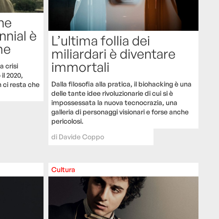
ne
ennial è
L’ultima follia dei
me
miliardari è diventare
immortali
 crisi
il 2020,
Dalla filosofia alla pratica, il biohacking è una
n ci resta che
delle tante idee rivoluzionarie di cui si è
impossessata la nuova tecnocrazia, una
galleria di personaggi visionari e forse anche
pericolosi.
di
Davide Coppo
Cultura