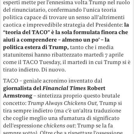
esperti mette per l’ennesima volta Trump nel ruolo
del rinunciatario, confermando l’unica teoria
politica capace di trovare un senso all’altrimenti
caotica e imprevedibile strategia del Presidente:
la
“teoria del TACO” è la sola formulata finora che
aiuti a comprendere – almeno un po’ – la
politica estera di Trump,
tanto che i media
statunitensi hanno ribattezzato martedì 7 aprile
come il TACO Tuesday, il martedì in cui Trump si è
tirato indietro. Di nuovo.
TACO – geniale acronimo inventato dal
giornalista del
Financial Times
Robert
Armstrong
– sintetizza proprio questo brutale
concetto:
Trump Always Chickens Out,
Trump si
tira sempre indietro (ma c’è un’altra traduzione
che coglie meglio una sfumatura di significato
dell’espressione
chickens out
: Trump se la fa
sempre sotto). Oltre che a rispettare l’ossessione