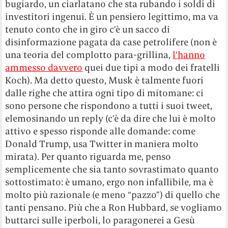
bugiardo, un ciarlatano che sta rubando i soldi di
investitori ingenui. È un pensiero legittimo, ma va
tenuto conto che in giro c’è un sacco di
disinformazione pagata da case petrolifere (non è
una teoria del complotto para-grillina,
l’hanno
ammesso davvero
quei due tipi a modo dei fratelli
Koch). Ma detto questo, Musk è talmente fuori
dalle righe che attira ogni tipo di mitomane: ci
sono persone che rispondono a tutti i suoi tweet,
elemosinando un reply (c’è da dire che lui è molto
attivo e spesso risponde alle domande: come
Donald Trump, usa Twitter in maniera molto
mirata). Per quanto riguarda me, penso
semplicemente che sia tanto sovrastimato quanto
sottostimato: è umano, ergo non infallibile, ma è
molto più razionale (e meno “pazzo”) di quello che
tanti pensano. Più che a Ron Hubbard, se vogliamo
buttarci sulle iperboli, lo paragonerei a Gesù