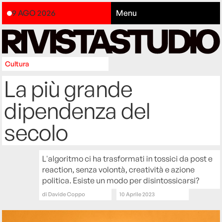
9 AGO 2026
Menu
Cultura
La più grande
dipendenza del
secolo
L'algoritmo ci ha trasformati in tossici da post e
reaction, senza volontà, creatività e azione
politica. Esiste un modo per disintossicarsi?
di
Davide Coppo
10 Aprile 2023