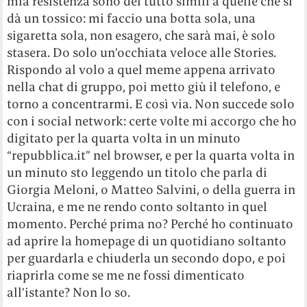
mia resistenza sono del tutto simili a quelle che si
dà un tossico: mi faccio una botta sola, una
sigaretta sola, non esagero, che sarà mai, è solo
stasera. Do solo un’occhiata veloce alle Stories.
Rispondo al volo a quel meme appena arrivato
nella chat di gruppo, poi metto giù il telefono, e
torno a concentrarmi. E così via. Non succede solo
con i social network: certe volte mi accorgo che ho
digitato per la quarta volta in un minuto
“repubblica.it” nel browser, e per la quarta volta in
un minuto sto leggendo un titolo che parla di
Giorgia Meloni, o Matteo Salvini, o della guerra in
Ucraina, e me ne rendo conto soltanto in quel
momento. Perché prima no? Perché ho continuato
ad aprire la homepage di un quotidiano soltanto
per guardarla e chiuderla un secondo dopo, e poi
riaprirla come se me ne fossi dimenticato
all’istante? Non lo so.