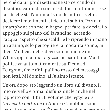
perché da un po’ di settimane sto cercando di
disintossicarmi dai social e dallo smartphone, e se
lascio che sia l’automatismo del mio cervello a
decidere i movimenti, ci ricadrei subito. Porto lo
smartphone con me in bagno, per fare la doccia. Lo
appoggio sul piano del lavandino, accendo
l’acqua, aspetto che si scaldi, e lo riprendo in mano
un attimo, solo per togliere la modalità sonno, mi
dico. Mi dico anche: devo solo mandare un
Whatsapp alla mia ragazza, per salutarla. Ma il
pollice va automaticamente sull’icona di
Telegram, dove c’è il pallino rosso dei messaggi
non letti. Mi domino, all’ultimo istante.
Un’ora dopo, sto leggendo un libro sul divano. Il
mio cervello è ormai disfunzionale anche nel
rapporto con i libri. Il volume che leggo è
La
traversata notturna
di Andrea Canobbio, sono
arrivato a pagina 410. È una lettura di piacere, non