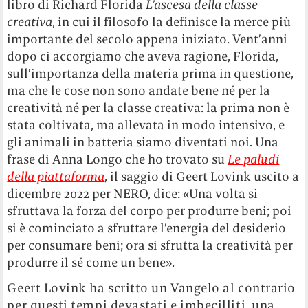
libro di Richard Florida
L’ascesa della classe
creativa
, in cui il filosofo la definisce la merce più
importante del secolo appena iniziato. Vent’anni
dopo ci accorgiamo che aveva ragione, Florida,
sull’importanza della materia prima in questione,
ma che le cose non sono andate bene né per la
creatività né per la classe creativa: la prima non è
stata coltivata, ma allevata in modo intensivo, e
gli animali in batteria siamo diventati noi. Una
frase di Anna Longo che ho trovato su
Le paludi
della piattaforma
, il saggio di Geert Lovink uscito a
dicembre 2022 per NERO, dice: «Una volta si
sfruttava la forza del corpo per produrre beni; poi
si è cominciato a sfruttare l’energia del desiderio
per consumare beni; ora si sfrutta la creatività per
produrre il sé come un bene».
Geert Lovink ha scritto un Vangelo al contrario
per questi tempi devastati e imbecilliti, una