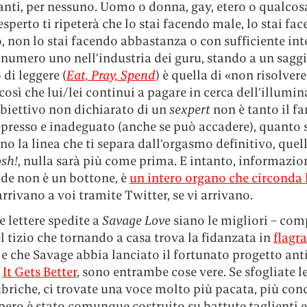
anti, per nessuno. Uomo o donna, gay, etero o qualcos
esperto ti ripeterà che lo stai facendo male, lo stai fa
, non lo stai facendo abbastanza o con sufficiente int
 numero uno nell’industria dei guru, stando a un saggi
 di leggere (
Eat, Pray, Spend
) è quella di «non risolvere
 così che lui/lei continui a pagare in cerca dell’illumi
’obiettivo non dichiarato di un
sexpert
non è tanto il fa
epresso e inadeguato (anche se può accadere), quanto 
no la linea che ti separa dall’orgasmo definitivo, que
sh!
, nulla sarà più come prima. E intanto, informazi
ride non è un bottone, è
un intero organo che circonda 
arrivano a voi tramite Twitter, se vi arrivano.
e lettere spedite a
Savage Love
siano le migliori – com
l tizio che tornando a casa trova la fidanzata in
flagr
 e che Savage abbia lanciato il fortunato progetto ant
o
It Gets Better
, sono entrambe cose vere. Se sfogliate l
briche, ci trovate una voce molto più pacata, più conc
pero è stato comunque costruito su battute taglienti e