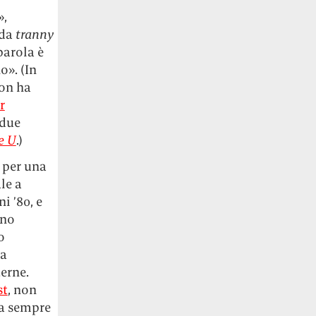
»,
 da
tranny
parola è
o». (In
non ha
r
 due
e U
.)
 per una
le a
i ’80, e
ano
o
va
erne.
st
, non
ta sempre