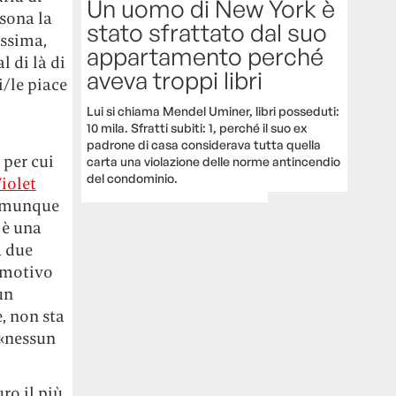
Un uomo di New York è
rsona la
stato sfrattato dal suo
assima,
appartamento perché
l di là di
aveva troppi libri
i/le piace
Lui si chiama Mendel Uminer, libri posseduti:
10 mila. Sfratti subiti: 1, perché il suo ex
padrone di casa considerava tutta quella
 per cui
carta una violazione delle norme antincendio
del condominio.
iolet
Comunque
è una
a due
l motivo
un
e, non sta
«nessun
uro il più