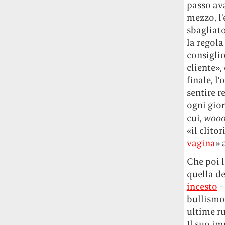
passo av
Risultato: 4 morti "in meno" e circa 600
mezzo, l’
feriti in più.
sbagliato
Fred Again ha passato 50 ore
la regola
consecutive in livestream su YouTube
consiglio
per completare il suo nuovo mixtape
Lo
cliente»,
ha fatto insieme al collettivo LATIN
finale, l
MAFIA, registrato tutto a Città del
sentire r
Messico e intitolato (didascalicamente
ogni gior
ma efficacemente) 9 months & 50 hours.
cui,
wooo
«il clito
I Massive Attack sono stati banditi a
vita da Singapore dopo aver esposto la
vagina
» 
bandiera della Palestina durante un
Che poi l
concerto
Prima di essere espulsi hanno
quella de
subìto perquisizioni e il sequestro dei
passaporti. «Un'esperienza surreale», l'ha
incesto
–
definita la band.
bullism
ultime ru
Il suo im