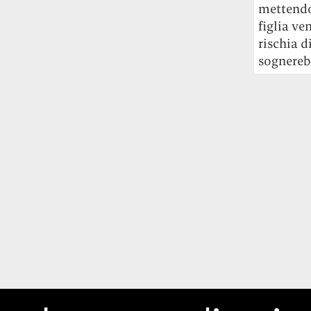
mettendo 
figlia ve
rischia d
sognereb