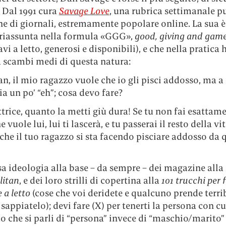
 Dal 1991 cura
Savage Love
, una rubrica settimanale p
ne di giornali, estremamente popolare online. La sua 
a riassunta nella formula «GGG»,
good, giving and gam
avi a letto, generosi e disponibili), e che nella pratica 
a scambi medi di questa natura:
n, il mio ragazzo vuole che io gli pisci addosso, ma a
ia un po’ “eh”; cosa devo fare?
ttrice, quanto la metti giù dura! Se tu non fai esattam
 vuole lui, lui ti lascerà, e tu passerai il resto della vi
he il tuo ragazzo si sta facendo pisciare addosso da
ssa ideologia alla base – da sempre – dei magazine alla
itan
, e dei loro strilli di copertina alla
101 trucchi per 
 a letto
(cose che voi deridete e qualcuno prende terr
, sappiatelo); devi fare (X) per tenerti la persona con cui
tto che si parli di “persona” invece di “maschio/marito