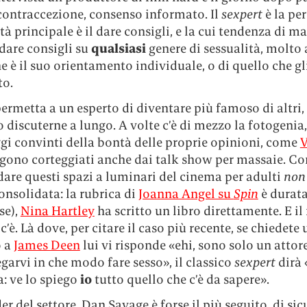
 contraccezione, consenso informato. Il
sexpert
è la pe
ità principale è il dare consigli, e la cui tendenza di m
l dare consigli su
qualsiasi
genere di sessualità, molto a
e è il suo orientamento individuale, o di quello che gl
to.
ermetta a un esperto di diventare più famoso di altri,
discuterne a lungo. A volte c’è di mezzo la fotogenia,
gi convinti della bontà delle proprie opinioni, come
V
ngono corteggiati anche dai talk show per massaie. 
fidare questi spazi a luminari del cinema per adulti
non
onsolidata: la rubrica di
Joanna Angel su
Spin
è durat
se),
Nina Hartley
ha scritto un libro direttamente. E i
 c’è. Là dove, per citare il caso più recente, se chiedete 
o a
James Deen
lui vi risponde «ehi, sono solo un attor
garvi in che modo fare sesso», il classico
sexpert
dirà 
: ve lo spiego
io
tutto quello che c’è da sapere».
der del settore, Dan Savage è forse il più seguito, di sic