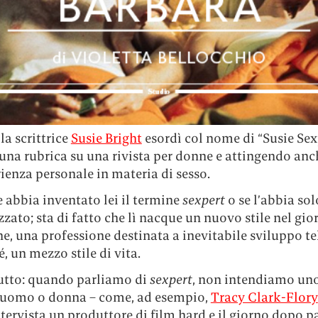
 la scrittrice
Susie Bright
esordì col nome di “Susie Sex
una rubrica su una rivista per donne e attingendo anc
ienza personale in materia di sesso.
 abbia inventato lei il termine
sexpert
o se l’abbia sol
zato; sta di fatto che lì nacque un nuovo stile nel gi
e, una professione destinata a inevitabile sviluppo te
é, un mezzo stile di vita.
utto: quando parliamo di
sexpert
, non intendiamo un
e uomo o donna – come, ad esempio,
Tracy Clark-Flory
tervista un produttore di film hard e il giorno dopo pa