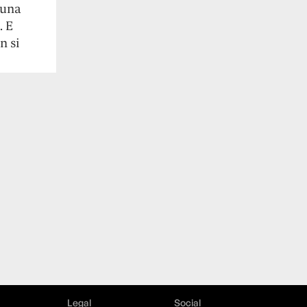
 una
. E
n si
Legal
Social