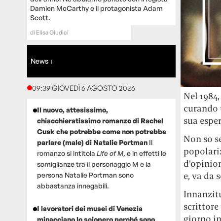
Damien McCarthy e il protagonista Adam
Scott.
di
Elisa Giudici
News ↓
09:39 GIOVEDÌ 6 AGOSTO 2026
Nel 1984,
curando 
Il nuovo, attesissimo,
sua esper
chiacchieratissimo romanzo di Rachel
Cusk che potrebbe come non potrebbe
Non so se
parlare (male) di Natalie Portman
Il
popolariz
romanzo si intitola
Life of M
, e in effetti le
d’opinion
somiglianze tra il personaggio M e la
e, va da s
persona Natalie Portman sono
abbastanza innegabili.
Innanzit
scrittor
I lavoratori dei musei di Venezia
giorno in
minacciano lo sciopero perché sono