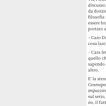
Le ondate di caldo potrebbero far
discusso.
aumentare il prezzo del cibo più della
da dozzi
guerra in Iran e della crisi nello Stretto
filosofi
di Hormuz
Addirittura un punto
essere br
percentuale di inflazione alimentare in
portato 
più, un aumento del costo del cibo che
nel 2027 rischia di arrivare al 3 per cento.
– Caro Da
cosa lasc
Il ristorante Trippa ha tolto dal menù i
suoi due piatti più celebri perché troppe
– Cara le
persone prendevano solo quelli per
quello che
fotografarli
L'ha spiegato lo chef Diego
sapendo c
Rossi, per provare a sfuggire alle
altro.
tendenze dettate da Instagram anche
sulla ristorazione.
E’ la ste
Cosmopol
Il Pentagono ha improvvisamente
impazzire
cambiato il modo in cui conta i morti e i
sul serio
feriti nella guerra in Iran
Pare su
no, il fa
richiesta diretta dalla Casa Bianca.