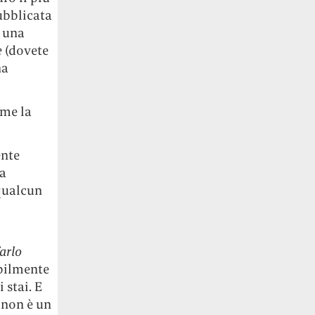
ubblicata
è una
e
(dovete
ha
 me la
ente
ta
 qualcun
farlo
ibilmente
 stai. E
” non è un