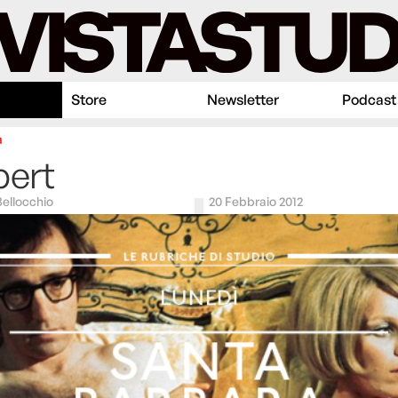
Store
Newsletter
Podcast
à
pert
Bellocchio
20 Febbraio 2012