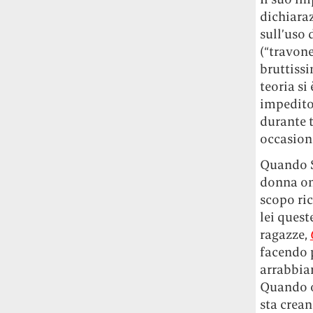
dichiaraz
sull’uso 
(“travone
bruttissi
teoria si
impedito 
durante t
occasioni
Quando S
donna omo
scopo ric
lei quest
ragazze,
facendo p
arrabbia
Quando og
sta crean