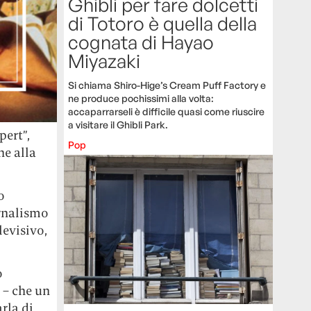
Ghibli per fare dolcetti
di Totoro è quella della
cognata di Hayao
Miyazaki
Si chiama Shiro-Hige’s Cream Puff Factory e
ne produce pochissimi alla volta:
accaparrarseli è difficile quasi come riuscire
a visitare il Ghibli Park.
pert”,
Pop
he alla
o
ornalismo
levisivo,
o
– che un
rla di