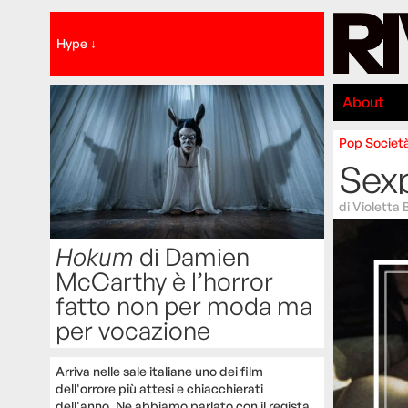
Hype ↓
About
Pop
Societ
Sex
di
Violetta 
Hokum
di Damien
McCarthy è l’horror
fatto non per moda ma
per vocazione
Arriva nelle sale italiane uno dei film
dell'orrore più attesi e chiacchierati
dell'anno. Ne abbiamo parlato con il regista