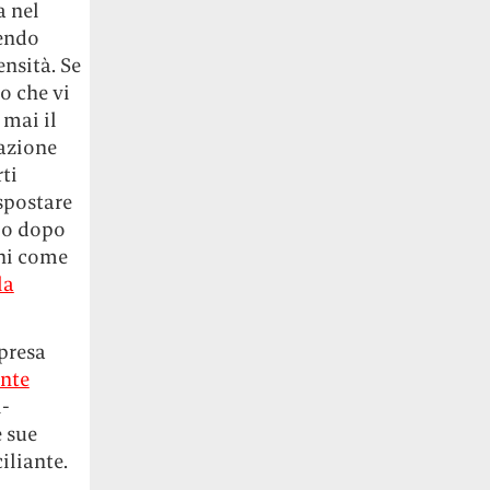
a nel
cendo
ensità. Se
o che vi
 mai il
nazione
rti
spostare
llo dopo
oni come
la
presa
ante
i-
e sue
iliante.