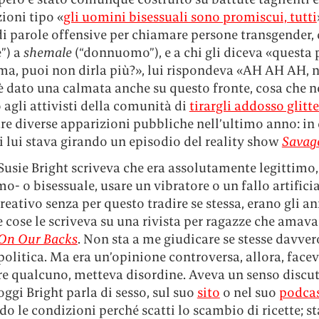
ioni tipo «
gli uomini bisessuali sono promiscui, tutti
di parole offensive per chiamare persone transgender,
”) a
shemale
(“donnuomo”), e a chi gli diceva «questa 
ma, puoi non dirla più?», lui rispondeva «AH AH AH, n
 è dato una calmata anche su questo fronte, cosa che 
agli attivisti della comunità di
tirargli addosso glitte
re diverse apparizioni pubbliche nell’ultimo anno: in
 lui stava girando un episodio del reality show
Savag
usie Bright scriveva che era assolutamente legittimo,
- o bisessuale, usare un vibratore o un fallo artificia
reativo senza per questo tradire se stessa, erano gli ann
e cose le scriveva su una rivista per ragazze che amav
On Our Backs
. Non sta a me giudicare se stesse davver
olitica. Ma era un’opinione controversa, allora, face
re qualcuno, metteva disordine. Aveva un senso discut
gi Bright parla di sesso, sul suo
sito
o nel suo
podca
do le condizioni perché scatti lo scambio di ricette; s