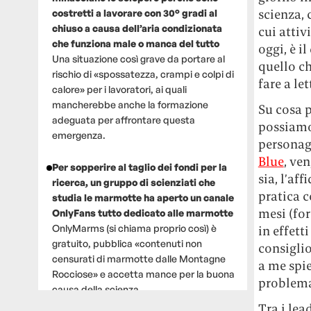
scienza,
costretti a lavorare con 30° gradi al
chiuso a causa dell’aria condizionata
cui attiv
che funziona male o manca del tutto
oggi, è i
Una situazione così grave da portare al
quello ch
rischio di «spossatezza, crampi e colpi di
fare a let
calore» per i lavoratori, ai quali
mancherebbe anche la formazione
Su cosa p
adeguata per affrontare questa
possiamo 
emergenza.
personag
Blue
, ve
Per sopperire al taglio dei fondi per la
sia, l’af
ricerca, un gruppo di scienziati che
pratica c
studia le marmotte ha aperto un canale
mesi (for
OnlyFans tutto dedicato alle marmotte
OnlyMarms (si chiama proprio così) è
in effetti
gratuito, pubblica «contenuti non
consigli
censurati di marmotte dalle Montagne
a me spie
Rocciose» e accetta mance per la buona
problema
causa della scienza.
Tra i lea