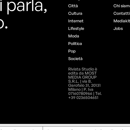
i parla,
Città
Chi siam
o.
Cultura
Contatti
Internet
Mediaki
Lifestyle
Jobs
Moda
Politica
Pop
Società
Rivista Studio è
edita da MOST
MEDIA GROUP
S.R.L. | via B.
Garofalo 31, 20131
Milano | P. Iva
07160780966 | Tel.
+39 0236504651