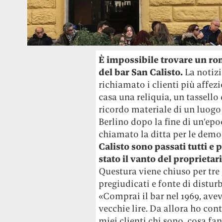
È impossibile trovare un ro
del bar San Calisto.
La notizi
richiamato i clienti più affezi
casa una reliquia, un tassello
ricordo materiale di un luogo 
Berlino dopo la fine di un’epo
chiamato la ditta per le demo
Calisto sono passati tutti e
stato il vanto del proprietar
Questura viene chiuso per tre 
pregiudicati e fonte di distur
«Comprai il bar nel 1969, avev
vecchie lire. Da allora ho con
miei clienti chi sono, cosa f