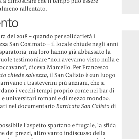
a a dimostrare che il tempo può essere
almeno rallentato.
ento
ra del 2018 – quando per solidarietà i
zza San Cosimato – il locale chiude negli anni
 sparatoria, ma loro hanno già abbassato la
vuole testimoniare “non avevamo visto nulla e
fioccavano”, diceva Marcello. Per Francesco
to chiede salvezza
, il San Calisto è «un luogo
rrivano i trasteverini più anziani, che si
ordano i vecchi tempi proprio come nei bar di
ali e universitari romani e di mezzo mondo».
lati nel documentario
Barricata San Calisto
di
 possibile l’aspetto spartano e frugale, la sfida
e dei prezzi, altro vanto indiscusso della