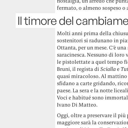
nostalgia, un arredo che punt
fermato, o almeno sospeso o 
Il timore del cambiam
Molti anni prima della chiusu
sostenitori si radunano in pia
Ottanta, per un mese. C’è una
saracinesca. Nessuno di loro 
le pistolettate a quel tempo 
Bruni, il regista di
Scialla
e
Tut
quasi miracoloso. Al mattino a
sfidano a carte gridando, ric
paese. La sera e la notte lice
Voci e habitué sono immorta
Ivano Di Matteo.
Oggi, oltre a preservare il più
maggiore sarà la conservazion