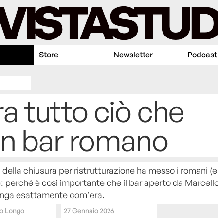
Store
Newsletter
Podcast
ra tutto ciò che
un bar romano
a della chiusura per ristrutturazione ha messo i romani (e
e: perché è così importante che il bar aperto da Marcello
anga esattamente com'era.
o Longo
27 Gennaio 2026