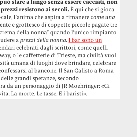
 può stare a lungo senza essere cacciati, non
i prezzi resistono ai secoli.
È qui che si gioca
locale, l’anima che aspira a rimanere
come una
gente e grottesco di coppette piccole pagate tre
“crema della nonna” quando l’unico rimpianto
ludere a
prezzi della nonna
.
I bar sono un
endari celebrati dagli scrittori, come quelli
ay, o le caffetterie di Trieste, ma civiltà vuol
ssità umana di luoghi dove brindare, celebrare
e confessarsi al bancone. Il San Calisto a Roma
r delle grandi speranze, secondo
ora da un personaggio di JR Moehringer: «Ci
ita. La morte. Le tasse. E i baristi».