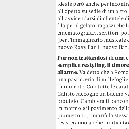
ideale però anche per incontr
all’aperto su sedie di un altro
all’avvicendarsi di clientele d
fila per il gelato, ragazzi ch
cinematografari, scrittori, poli
(per l’immaginario musicale di
nuovo Roxy Bar, il nuovo Bar M
Pur non trattandosi di una c
semplice restyling, il timor
allarme.
Va detto che a Roma o
una pasticceria di millefoglie
imminente. Con tutte le caratt
Calisto raccoglie un bacino va
prodigio. Cambierà il bancone,
in marmo e il pavimento della 
promettono, rimarrà la stessa
resisteranno anche i mitici tav