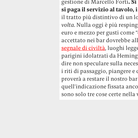
gestione di Marcello Forti
.
Si
si paga il servizio al tavolo, 
il tratto più distintivo di un 
volta
. Nulla oggi è più respin
euro e mezzo per gusti come 
accettato nei bar dovrebbe al
segnale di civiltà
, luoghi legg
parigini idolatrati da Hemingw
dire non speculare sulla nece
i riti di passaggio, piangere 
proverà a restare il nostro ba
quell’indicazione fissata anc
sono solo tre cose certe nella v