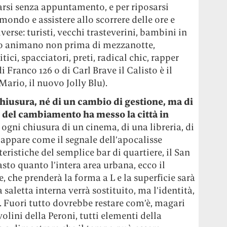
arsi senza appuntamento, e per riposarsi
 mondo e assistere allo scorrere delle ore e
iverse: turisti, vecchi trasteverini, bambini in
e lo animano non prima di mezzanotte,
tici, spacciatori, preti, radical chic, rapper
 Franco 126 o di Carl Brave il Calisto è il
ario, il nuovo Jolly Blu).
hiusura, né di un cambio di gestione, ma di
e del cambiamento ha messo la città in
gni chiusura di un cinema, di una libreria, di
 appare come il segnale dell’apocalisse
eristiche del semplice bar di quartiere, il San
sto quanto l’intera area urbana, ecco il
 che prenderà la forma a L e la superficie sarà
saletta interna verrà sostituito, ma l’identità,
. Fuori tutto dovrebbe restare com’è, magari
olini della Peroni, tutti elementi della