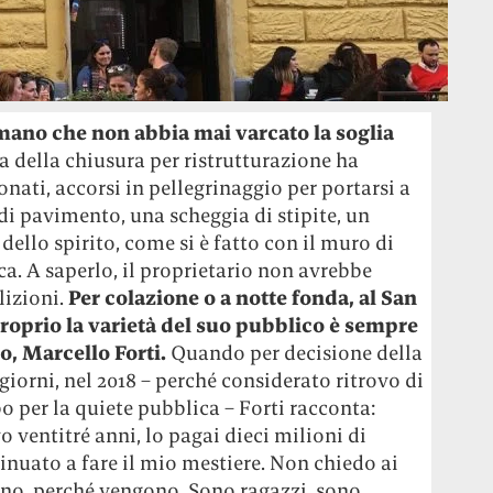
mano che non abbia mai varcato la soglia
a della chiusura per ristrutturazione ha
onati, accorsi in pellegrinaggio per portarsi a
 di pavimento, una scheggia di stipite, un
dello spirito, come si è fatto con il muro di
ca. A saperlo, il proprietario non avrebbe
lizioni.
Per colazione o a notte fonda, al San
 proprio la varietà del suo pubblico è sempre
io, Marcello Forti.
Quando per decisione della
giorni, nel 2018 – perché considerato ritrovo di
bo per la quiete pubblica – Forti racconta:
o ventitré anni, lo pagai dieci milioni di
tinuato a fare il mio mestiere. Non chiedo ai
anno, perché vengono. Sono ragazzi, sono