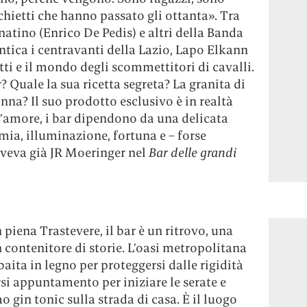
chietti che hanno passato gli ottanta». Tra
enatino (Enrico De Pedis) e altri della Banda
tica i centravanti della Lazio, Lapo Elkann
tti e il mondo degli scommettitori di cavalli.
? Quale la sua ricetta segreta? La granita di
anna? Il suo prodotto esclusivo è in realtà
d’amore, i bar dipendono da una delicata
ia, illuminazione, fortuna e – forse
riveva già JR Moeringer nel
Bar delle grandi
 piena Trastevere, il bar è un ritrovo, una
n contenitore di storie. L’oasi metropolitana
 baita in legno per proteggersi dalle rigidità
rsi appuntamento per iniziare le serate e
o gin tonic sulla strada di casa. È il luogo