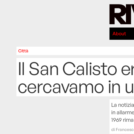
About
Città
Il San Calisto e
cercavamo in 
La notizi
in allarm
1969 rim
di
Francesc