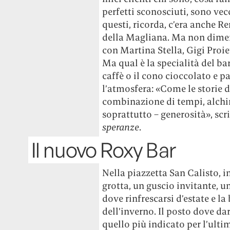
perfetti sconosciuti, sono vec
questi, ricorda, c’era anche R
della Magliana. Ma non dimen
con Martina Stella, Gigi Proie
Ma qual è la specialità del bar
caffè o il cono cioccolato e p
l’atmosfera: «Come le storie 
combinazione di tempi, alchim
soprattutto – generosità», sc
speranze
.
Il nuovo Roxy Bar
Nella piazzetta San Calisto, in
grotta, un guscio invitante, u
dove rinfrescarsi d’estate e la
dell’inverno. Il posto dove da
quello più indicato per l’ultim