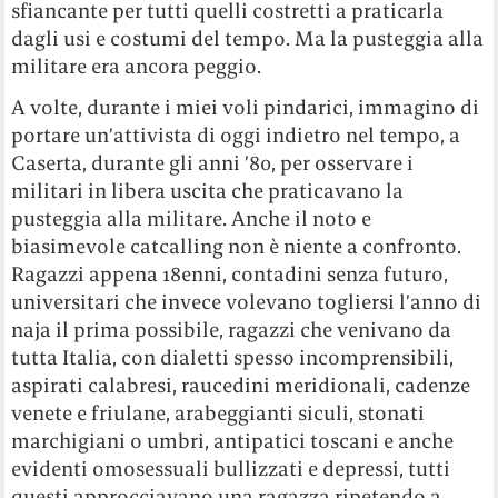
sfiancante per tutti quelli costretti a praticarla
dagli usi e costumi del tempo. Ma la pusteggia alla
militare era ancora peggio.
A volte, durante i miei voli pindarici, immagino di
portare un’attivista di oggi indietro nel tempo, a
Caserta, durante gli anni ’80, per osservare i
militari in libera uscita che praticavano la
pusteggia alla militare. Anche il noto e
biasimevole catcalling non è niente a confronto.
Ragazzi appena 18enni, contadini senza futuro,
universitari che invece volevano togliersi l’anno di
naja il prima possibile, ragazzi che venivano da
tutta Italia, con dialetti spesso incomprensibili,
aspirati calabresi, raucedini meridionali, cadenze
venete e friulane, arabeggianti siculi, stonati
marchigiani o umbri, antipatici toscani e anche
evidenti omosessuali bullizzati e depressi, tutti
questi approcciavano una ragazza ripetendo a