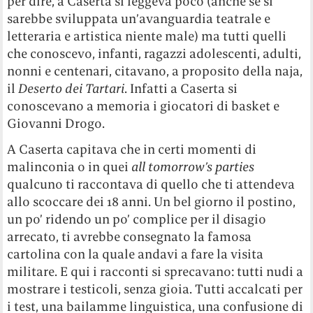
per dire, a Caserta si leggeva poco (anche se si
sarebbe sviluppata un’avanguardia teatrale e
letteraria e artistica niente male) ma tutti quelli
che conoscevo, infanti, ragazzi adolescenti, adulti,
nonni e centenari, citavano, a proposito della naja,
il
Deserto dei Tartari
. Infatti a Caserta si
conoscevano a memoria i giocatori di basket e
Giovanni Drogo.
A Caserta capitava che in certi momenti di
malinconia o in quei
all
tomorrow’s parties
qualcuno ti raccontava di quello che ti attendeva
allo scoccare dei 18 anni. Un bel giorno il postino,
un po’ ridendo un po’ complice per il disagio
arrecato, ti avrebbe consegnato la famosa
cartolina con la quale andavi a fare la visita
militare. E qui i racconti si sprecavano: tutti nudi a
mostrare i testicoli, senza gioia. Tutti accalcati per
i test, una bailamme linguistica, una confusione di