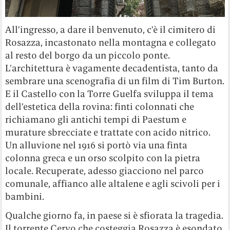
All’ingresso, a dare il benvenuto, c’è il cimitero di
Rosazza, incastonato nella montagna e collegato
al resto del borgo da un piccolo ponte.
L’architettura è vagamente decadentista, tanto da
sembrare una scenografia di un film di Tim Burton.
E il Castello con la Torre Guelfa sviluppa il tema
dell’estetica della rovina: finti colonnati che
richiamano gli antichi tempi di Paestum e
murature sbrecciate e trattate con acido nitrico.
Un alluvione nel 1916 si portò via una finta
colonna greca e un orso scolpito con la pietra
locale. Recuperate, adesso giacciono nel parco
comunale, affianco alle altalene e agli scivoli per i
bambini.
Qualche giorno fa, in paese si è sfiorata la tragedia.
Il torrente Cervo che costeggia Rosazza è esondato,