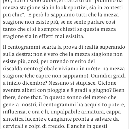
poi, non ci sono dubbi, si tratta di un “piumino da
mezza stagione sia in look sportivi, sia in contesti
più chic”. E però lo sappiamo tutti che la mezza
stagione non esiste più, se ne sente parlare così
tanto che ci si è sempre chiesti se questa mezza
stagione sia in effetti mai esistita.
Il centogrammi scarta la prova di realtà superando
sulla destra: non è vero che la mezza stagione non
esiste più, anzi, per orrendo merito del
riscaldamento globale viviamo in un’eterna mezza
stagione (che capire non sappiamo). Quindici gradi
a inizio dicembre? Nessuno si stupisce. Ciclone
sventra alberi con pioggia e 8 gradi a giugno? Been
there, done that. In questo sonno del meteo che
genera mostri, il centogrammi ha acquisito potere,
influenza, e ora è lì, impalpabile armatura, cappa
sintetica lucente e cangiante pronta a salvare da
cervicali e colpi di freddo. E anche in questi