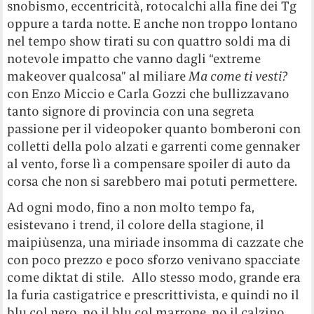
snobismo, eccentricità, rotocalchi alla fine dei Tg
oppure a tarda notte. E anche non troppo lontano
nel tempo show tirati su con quattro soldi ma di
notevole impatto che vanno dagli “extreme
makeover qualcosa” al miliare
Ma come ti vesti?
con Enzo Miccio e Carla Gozzi che bullizzavano
tanto signore di provincia con una segreta
passione per il videopoker quanto bomberoni con
colletti della polo alzati e garrenti come gennaker
al vento, forse lì a compensare spoiler di auto da
corsa che non si sarebbero mai potuti permettere.
Ad ogni modo, fino a non molto tempo fa,
esistevano i trend, il colore della stagione, il
maipiùsenza, una miriade insomma di cazzate che
con poco prezzo e poco sforzo venivano spacciate
come diktat di stile. Allo stesso modo, grande era
la furia castigatrice e prescrittivista, e quindi no il
blu col nero, no il blu col marrone, no il calzino