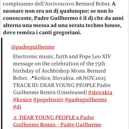
compleanno dell’Arcivescovo Bernard Bober.
A
suonare non era un dj qualunque: se non lo
conosceste, Padre Guilhermo è il dj che da anni
alterna una messa ad una serata techno house,
dove remixa i canti gregoriani.
@padreguilherme
Electronic music, faith and Pope Leo XIV
message on the celebration of the 75th
birthday of Archbishop Mons. Bernard
Bober. 📍Košice, Slovakia. 08.NOV.2025
TRACK ID: DEAR YOUNG PEOPLE Padre
Guilherme Remix (Unreleased)
#slovakia
#kosice
#popeleoxiv
#padreguilherme
#dj
♬ DEAR YOUNG PEOPLE x Padre
Guilherme Remix – Padre Guilherme